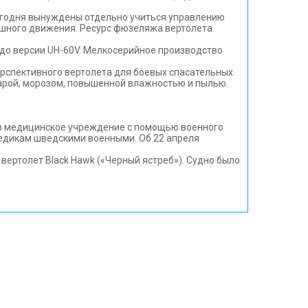
егодня вынуждены отдельно учиться управлению
душного движения. Ресурс фюзеляжа вертолета
до версии UH-60V. Мелкосерийное производство
ерспективного вертолета для боевых спасательных
арой, морозом, повышенной влажностью и пылью.
 в медицинское учреждение с помощью военного
медикам шведскими военными. Об 22 апреля
вертолет Black Hawk («Черный ястреб»). Судно было