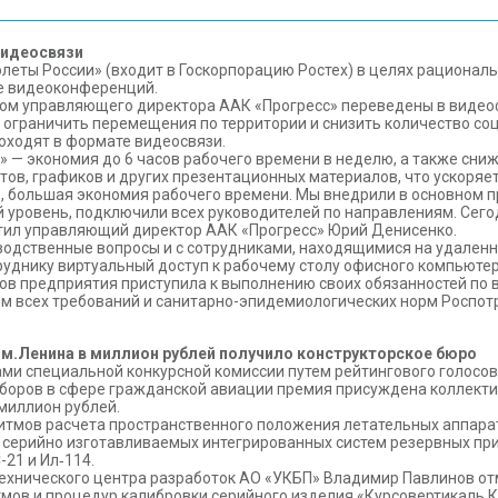
видеосвязи
толеты России» (входит в Госкорпорацию Ростех) в целях рационал
е видеоконференций.
ом управляющего директора ААК «Прогресс» переведены в видеоф
ограничить перемещения по территории и снизить количество со
оходят в формате видеосвязи.
— экономия до 6 часов рабочего времени в неделю, а также сниже
в, графиков и других презентационных материалов, что ускоряет
о, большая экономия рабочего времени. Мы внедрили в основном 
й уровень, подключили всех руководителей по направлениям. Сег
етил управляющий директор ААК «Прогресс» Юрий Денисенко.
одственные вопросы и с сотрудниками, находящимися на удаленн
руднику виртуальный доступ к рабочему столу офисного компьютер
ков предприятия приступила к выполнению своих обязанностей по
м всех требований и санитарно-эпидемиологических норм Роспот
им.Ленина в миллион рублей получило конструкторское бюро
и специальной конкурсной комиссии путем рейтингового голосова
иборов в сфере гражданской авиации премия присуждена коллекти
миллион рублей.
оритмов расчета пространственного положения летательных аппар
в серийно изготавливаемых интегрированных систем резервных при
-21 и Ил‑114.
технического центра разработок АО «УКБП» Владимир Павлинов о
мов и процедур калибровки серийного изделия «Курсовертикаль К