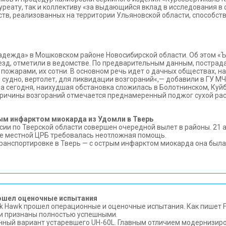
ауреату, так и коллективу «за выдающийся вклад в исследования в
сств, реализованных на территории Ульяновской области, способ
дежда» в Мошковском районе Новосибирской области. Об этом «Ъ
езд, отметили в ведомстве. По предварительным данным, пострад
 пожарами, их сотни. В основном речь идет о дачных обществах, н
удно, вертолет, для ликвидации возгораний«,— добавили в ГУ МЧ
на сегодня, наихудшая обстановка сложилась в Болотнинском, Куй
 причины возгораний отмечается преднамеренный поджог сухой ра
рым инфарктом миокарда из Удомли в Тверь
и по Тверской области совершен очередной вылет в районы. 21 а
ке местной ЦРБ требовалась неотложная помощь.
ранспортировке в Тверь — с острым инфарктом миокарда она была
рошел оценочные испытания
 Hawk прошел операционные и оценочные испытания. Как пишет Fli
и признаны полностью успешными.
нный вариант устаревшего UH-60L. Главным отличием модернизир