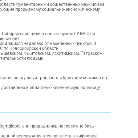
 области гуманитарных и общественных наук или за
ствующие прорывному социально-экономическому
-Сибирь» сообщили в пресс-службе ГУ МЧС по
авших нет.
аходящихся недалеко от населенных пунктов. В
С по Новосибирской области.
бышевском, Кыштовском, Искитимском, Татраском,
стительности людьми.
преля воздушный транспорт с бригадой медиков на
 доставлена в областную клиническую больницу.
ghtglobal, они проводились на полигоне базы
ованной версии являются полностью цифровая