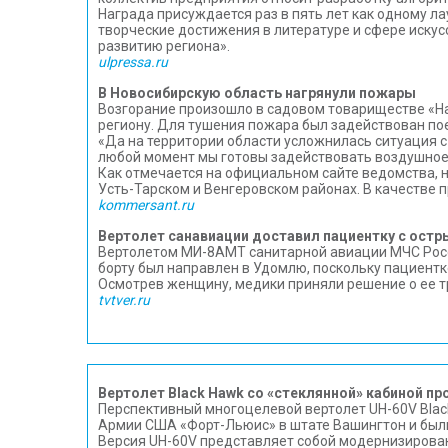
Награда присуждается раз в пять лет как одному л
творческие достижения в литературе и сфере иску
развитию региона».
ulpressa.ru
В Новосибирскую область нагрянули пожары
Возгорание произошло в садовом товариществе «На
региону. Для тушения пожара был задействован по
«Да на территории области усложнилась ситуация с
любой момент мы готовы задействовать воздушное с
Как отмечается на официальном сайте ведомства, 
Усть-Тарском и Венгеровском районах. В качестве
kommersant.ru
Вертолет санавиации доставил пациентку с ост
Вертолетом МИ-8АМТ санитарной авиации МЧС Росси
борту был направлен в Удомлю, поскольку пациент
Осмотрев женщину, медики приняли решение о ее т
tvtver.ru
Вертолет Black Hawk со «стеклянной» кабиной п
Перспективный многоцелевой вертолет UH-60V Black
Армии США «Форт-Льюис» в штате Вашингтон и был
Версия UH-60V представляет собой модернизирова