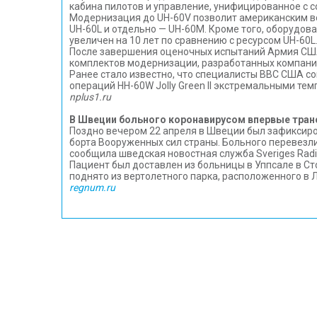
кабина пилотов и управление, унифицированное с
Модернизация до UH-60V позволит американским в
UH-60L и отдельно — UH-60M. Кроме того, оборудо
увеличен на 10 лет по сравнению с ресурсом UH-60L
После завершения оценочных испытаний Армия США
комплектов модернизации, разработанных компание
Ранее стало известно, что специалисты ВВС США со
операций HH-60W Jolly Green II экстремальными т
nplus1.ru
В Швеции больного коронавирусом впервые тра
Поздно вечером 22 апреля в Швеции был зафиксиро
борта Вооруженных сил страны. Больного перевезл
сообщила шведская новостная служба Sveriges Radi
Пациент был доставлен из больницы в Уппсале в Ст
поднято из вертолетного парка, расположенного в 
regnum.ru