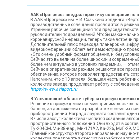
ААК «Прогресс» внедрил практику совещаний по 
В ААК «Прогресс» им. Н.И. Сазыкина холдинга «Вер
производственные совещания проводятся в режим
Утренние рабочие совещания под председательств
руководителей подразделений. Чтобы максимально 
коронавирусной инфекции, теперь такие встречи пр
Дополнительный плюс перехода планерок «в цифру» 
видеоконференции облегчает демонстрацию проекто
«Это очень удобный формат общения, и, безусловн
Сейчас это вывели на более широкий и современны
более чем актуально в условиях пандемии», — отм
Сейчас в оперативном режиме решаются все произв
обеспечению, которое позволяет предоставить сот
Напомним, что с 13 апреля, большая часть работни
коллектив завода продолжает работу с соблюдение
https://www.aviaport.ru
В Ульяновской области губернаторскую премию 
Решение о присуждении премии принималось членам
баллов, за достижения по разработке новейших пр
приборостроения. Награда лауреата составит один 
В числе заслуг коллектива числится создание алг
пространственного положения. Они входят в соста
Ту-204СМ, Ми-38-вар., Ми-171А2, Ка-226, МиГ-29, МС
Главный конструктор второго направления научно-
коллектив предприятия относит разработку алгорит