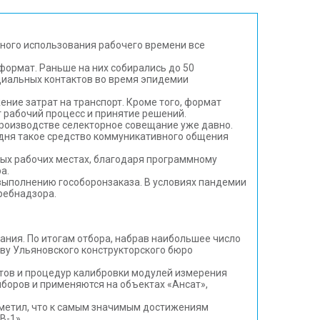
ьного использования рабочего времени все
ормат. Раньше на них собирались до 50
циальных контактов во время эпидемии
ние затрат на транспорт. Кроме того, формат
 рабочий процесс и принятие решений.
производстве селекторное совещание уже давно.
одня такое средство коммуникативного общения
ых рабочих местах, благодаря программному
а.
 выполнению гособоронзаказа. В условиях пандемии
ребнадзора.
ния. По итогам отбора, набрав наибольшее число
ву Ульяновского конструкторского бюро
атов и процедур калибровки модулей измерения
боров и применяются на объектах «Ансат»,
тметил, что к самым значимым достижениям
В-1».