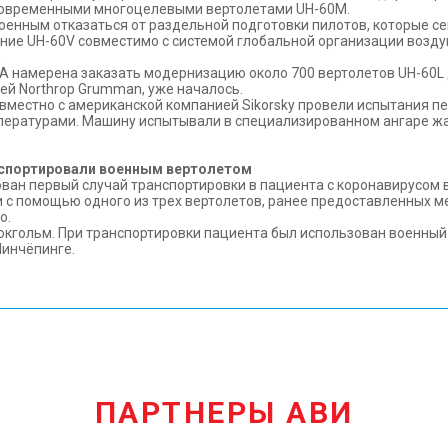
 современными многоцелевыми вертолетами UH-60M.
оенным отказаться от раздельной подготовки пилотов, которые с
вание UH-60V совместимо с системой глобальной организации воз
.
 намерена заказать модернизацию около 700 вертолетов UH-60L 
й Northrop Grumman, уже началось.
вместно с американской компанией Sikorsky провели испытания п
емпературами. Машину испытывали в специализированном ангаре ж
нспортировали военным вертолетом
ван первый случай транспортировки в пациента с коронавирусом
и с помощью одного из трех вертолетов, ранее предоставленных 
o.
окгольм. При транспортировки пациента был использован военный 
Линчёпинге.
ПАРТНЕРЫ АВИ