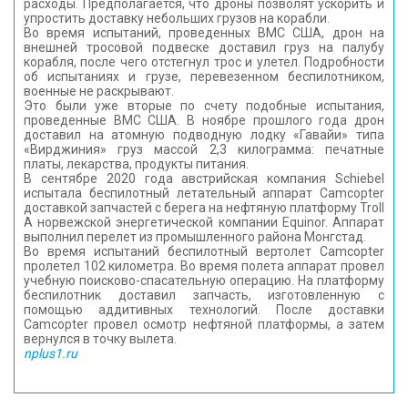
расходы. Предполагается, что дроны позволят ускорить и
упростить доставку небольших грузов на корабли.
Во время испытаний, проведенных ВМС США, дрон на
внешней тросовой подвеске доставил груз на палубу
корабля, после чего отстегнул трос и улетел. Подробности
об испытаниях и грузе, перевезенном беспилотником,
военные не раскрывают.
Это были уже вторые по счету подобные испытания,
проведенные ВМС США. В ноябре прошлого года дрон
доставил на атомную подводную лодку «Гавайи» типа
«Вирджиния» груз массой 2,3 килограмма: печатные
платы, лекарства, продукты питания.
В сентябре 2020 года австрийская компания Schiebel
испытала беспилотный летательный аппарат Camcopter
доставкой запчастей с берега на нефтяную платформу Troll
A норвежской энергетической компании Equinor. Аппарат
выполнил перелет из промышленного района Монгстад.
Во время испытаний беспилотный вертолет Camcopter
пролетел 102 километра. Во время полета аппарат провел
учебную поисково-спасательную операцию. На платформу
беспилотник доставил запчасть, изготовленную с
помощью аддитивных технологий. После доставки
Camcopter провел осмотр нефтяной платформы, а затем
вернулся в точку вылета.
nplus1.ru