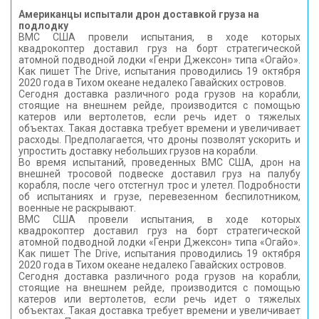
Американцы испытали дрон доставкой груза на
подлодку
ВМС США провели испытания, в ходе которых
квадрокоптер доставил груз на борт стратегической
атомной подводной лодки «Генри Джексон» типа «Огайо».
Как пишет The Drive, испытания проводились 19 октября
2020 года в Тихом океане недалеко Гавайских островов.
Сегодня доставка различного рода грузов на корабли,
стоящие на внешнем рейде, производится с помощью
катеров или вертолетов, если речь идет о тяжелых
объектах. Такая доставка требует времени и увеличивает
расходы. Предполагается, что дроны позволят ускорить и
упростить доставку небольших грузов на корабли.
Во время испытаний, проведенных ВМС США, дрон на
внешней тросовой подвеске доставил груз на палубу
корабля, после чего отстегнул трос и улетел. Подробности
об испытаниях и грузе, перевезенном беспилотником,
военные не раскрывают.
ВМС США провели испытания, в ходе которых
квадрокоптер доставил груз на борт стратегической
атомной подводной лодки «Генри Джексон» типа «Огайо».
Как пишет The Drive, испытания проводились 19 октября
2020 года в Тихом океане недалеко Гавайских островов.
Сегодня доставка различного рода грузов на корабли,
стоящие на внешнем рейде, производится с помощью
катеров или вертолетов, если речь идет о тяжелых
объектах. Такая доставка требует времени и увеличивает