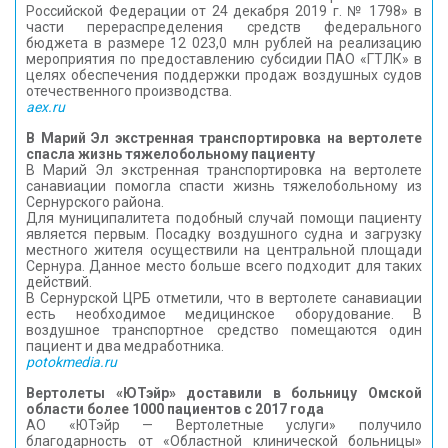
Российской Федерации от 24 декабря 2019 г. № 1798» в
КОНТАКТЫ
части перераспределения средств федерального
бюджета в размере 12 023,0 млн рублей на реализацию
мероприятия по предоставлению субсидии ПАО «ГТЛК» в
целях обеспечения поддержки продаж воздушных судов
отечественного производства.
aex.ru
В Марий Эл экстренная транспортировка на вертолете
спасла жизнь тяжелобольному пациенту
В Марий Эл экстренная транспортировка на вертолете
санавиации помогла спасти жизнь тяжелобольному из
Сернурского района.
Для муниципалитета подобный случай помощи пациенту
является первым. Посадку воздушного судна и загрузку
местного жителя осуществили на центральной площади
Сернура. Данное место больше всего подходит для таких
действий.
В Сернурской ЦРБ отметили, что в вертолете санавиации
есть необходимое медицинское оборудование. В
воздушное транспортное средство помещаются один
пациент и два медработника.
potokmedia.ru
Вертолеты «ЮТэйр» доставили в больницу Омской
области более 1000 пациентов с 2017 года
АО «ЮТэйр — Вертолетные услуги» получило
благодарность от «Областной клинической больницы»