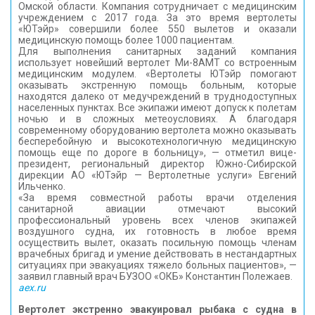
Омской области. Компания сотрудничает с медицинским
учреждением с 2017 года. За это время вертолеты
«ЮТэйр» совершили более 550 вылетов и оказали
медицинскую помощь более 1000 пациентам.
Для выполнения санитарных заданий компания
использует новейший вертолет Ми-8АМТ со встроенным
медицинским модулем. «Вертолеты ЮТэйр помогают
оказывать экстренную помощь больным, которые
находятся далеко от медучреждений в труднодоступных
населенных пунктах. Все экипажи имеют допуск к полетам
ночью и в сложных метеоусловиях. А благодаря
современному оборудованию вертолета можно оказывать
бесперебойную и высокотехнологичную медицинскую
помощь еще по дороге в больницу», — отметил вице-
президент, региональный директор Южно-Сибирской
дирекции АО «ЮТэйр — Вертолетные услуги» Евгений
Ильченко.
«За время совместной работы врачи отделения
санитарной авиации отмечают высокий
профессиональный уровень всех членов экипажей
воздушного судна, их готовность в любое время
осуществить вылет, оказать посильную помощь членам
врачебных бригад и умение действовать в нестандартных
ситуациях при эвакуациях тяжело больных пациентов», —
заявил главный врач БУЗОО «ОКБ» Константин Полежаев.
aex.ru
Вертолет экстренно эвакуировал рыбака с судна в