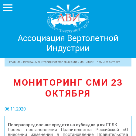
Ассоциация
Ассоциация Вертолетной
Вертолетной
Индустрии
Индустрии
+7 499 755 99 29
ГЛАВНАЯ
»
ПРЕССА
»
МОНИТОРИНГ ОТРАСЛЕВЫХ СМИ
»
МОНИТОРИНГ СМИ 23 ОКТЯБРЯ
АССОЦИАЦИЯ
МОНИТОРИНГ СМИ 23
ЧЛЕНЫ АВИ
ОКТЯБРЯ
МЕРОПРИЯТИЯ
ПРОФЕССИОНАЛАМ
06.11.2020
ЖУРНАЛ
ПРЕССА
Перераспределение средств на субсидии для ГТЛК
Проект постановления Правительства Российской «О
МЕДИА
внесении изменений в постановление Правительства