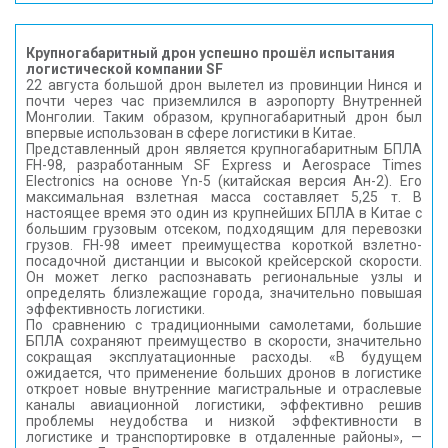
Крупногабаритный дрон успешно прошёл испытания
логистической компании SF
22 августа большой дрон вылетел из провинции Нинся и
почти через час приземлился в аэропорту Внутренней
Монголии. Таким образом, крупногабаритный дрон был
впервые использован в сфере логистики в Китае.
Представленный дрон является крупногабаритным БПЛА
FH-98, разработанным SF Express и Aerospace Times
Electronics на основе Yn-5 (китайская версия Ан-2). Его
максимальная взлетная масса составляет 5,25 т. В
настоящее время это один из крупнейших БПЛА в Китае с
большим грузовым отсеком, подходящим для перевозки
грузов. FH-98 имеет преимущества короткой взлетно-
посадочной дистанции и высокой крейсерской скорости.
Он может легко распознавать региональные узлы и
определять близлежащие города, значительно повышая
эффективность логистики.
По сравнению с традиционными самолетами, большие
БПЛА сохраняют преимущество в скорости, значительно
сокращая эксплуатационные расходы. «В будущем
ожидается, что применение больших дронов в логистике
откроет новые внутренние магистральные и отраслевые
каналы авиационной логистики, эффективно решив
проблемы неудобства и низкой эффективности в
логистике и транспортировке в отдаленные районы», —