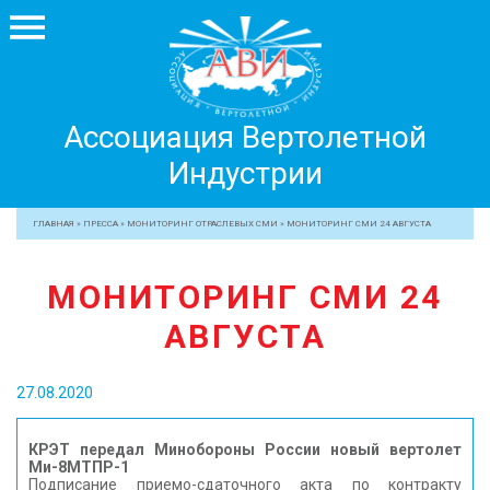
Ассоциация
Ассоциация Вертолетной
Вертолетной
Индустрии
Индустрии
+7 499 755 99 29
ГЛАВНАЯ
»
ПРЕССА
»
МОНИТОРИНГ ОТРАСЛЕВЫХ СМИ
»
МОНИТОРИНГ СМИ 24 АВГУСТА
АССОЦИАЦИЯ
МОНИТОРИНГ СМИ 24
ЧЛЕНЫ АВИ
АВГУСТА
МЕРОПРИЯТИЯ
ПРОФЕССИОНАЛАМ
27.08.2020
ЖУРНАЛ
ПРЕССА
КРЭТ передал Минобороны России новый вертолет
Ми-8МТПР-1
МЕДИА
Подписание приемо-сдаточного акта по контракту