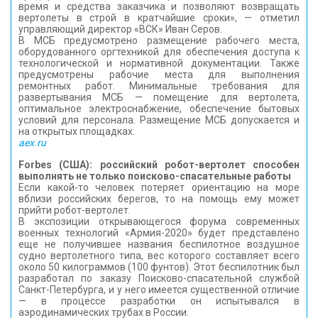
время и средства заказчика и позволяют возвращать
вертолеты в строй в кратчайшие сроки», — отметил
управляющий директор «ВСК» Иван Серов.
В МСБ предусмотрено размещение рабочего места,
оборудованного оргтехникой для обеспечения доступа к
технологической и нормативной документации. Также
предусмотрены рабочие места для выполнения
ремонтных работ. Минимальные требования для
развертывания МСБ — помещение для вертолета,
оптимальное электроснабжение, обеспечение бытовых
условий для персонала. Размещение МСБ допускается и
на открытых площадках.
aex.ru
Forbes (США): российский робот-вертолет способен
выполнять не только поисково-спасательные работы
Если какой-то человек потеряет ориентацию на море
вблизи российских берегов, то на помощь ему может
прийти робот-вертолет.
В экспозиции открывающегося форума современных
военных технологий «Армия-2020» будет представлено
еще не получившее названия беспилотное воздушное
судно вертолетного типа, вес которого составляет всего
около 50 килограммов (100 фунтов). Этот беспилотник был
разработал по заказу Поисково-спасательной службой
Санкт-Петербурга, и у него имеется существенной отличие
— в процессе разработки он испытывался в
аэродинамических трубах в России.