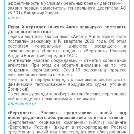
эффективность в условиях реальных боевых действий», —
заявил первый заместитель генерального директора АО
«КРЭТ» Владимир Зверев.
aex.ru
Первый вертолет «Ансат» Aurus планируют поставить
до конца этого года
Первый вертолет класса люкс «Ансат» Aurus может быть
поставлен заказчику в IV квартале 2020 года. Об этом
рассказал генеральный директор входящего в
госкорпорацию «Ростех» холдинга «Вертолеты России»
Андрей Богинский, передает ТАСС.
«Четвертый квартал обсуждаем», — отметил собеседник
агентства. При этом он обратил внимание на то, что
пандемия коронавируса Covid-19 осложнила процесс
согласования покупки вертолета.
Речь идет в первую очередь о возникших сложностях с
физическим тестированием воздушного судна, уточнил
Богинский.
По словам руководителя «Вертолетов России», переговоры
сейчас ведутся с несколькими заказчиками.
tatar-inform.ru
«Вертолеты России» представили новый вид
послепродажного обслуживания вертолетной техники
«Вертолетная сервисная компания» («ВСК») холдинга
«Вертолеты России» (входит в госкорпорацию Ростех)
представила новый вид послепродажного обслуживания