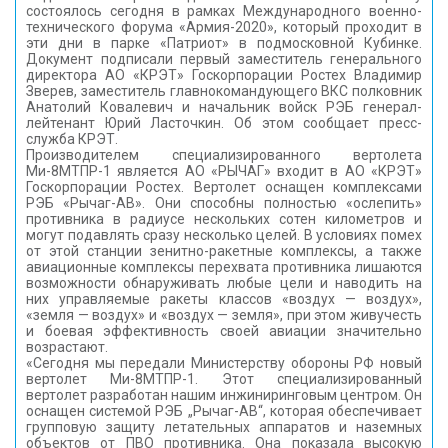
состоялось сегодня в рамках Международного военно-
КОНТАКТЫ
технического форума «Армия-2020», который проходит в
эти дни в парке «Патриот» в подмосковной Кубинке.
Документ подписали первый заместитель генерального
директора АО «КРЭТ» Госкорпорации Ростех Владимир
Зверев, заместитель главнокомандующего ВКС полковник
Анатолий Ковалевич и начальник войск РЭБ генерал-
лейтенант Юрий Ласточкин. Об этом сообщает пресс-
служба КРЭТ.
Производителем специализированного вертолета
Ми-8МТПР-1 является АО «РЫЧАГ» входит в АО «КРЭТ»
Госкорпорации Ростех. Вертолет оснащен комплексами
РЭБ «Рычаг-АВ». Они способны полностью «ослепить»
противника в радиусе нескольких сотен километров и
могут подавлять сразу несколько целей. В условиях помех
от этой станции зенитно-ракетные комплексы, а также
авиационные комплексы перехвата противника лишаются
возможности обнаруживать любые цели и наводить на
них управляемые ракеты классов «воздух — воздух»,
«земля — воздух» и «воздух — земля», при этом живучесть
и боевая эффективность своей авиации значительно
возрастают.
«Сегодня мы передали Министерству обороны РФ новый
вертолет Ми-8МТПР-1. Этот специализированный
вертолет разработан нашим инжиниринговым центром. Он
оснащен системой РЭБ „Рычаг-АВ“, которая обеспечивает
групповую защиту летательных аппаратов и наземных
объектов от ПВО противника. Она показала высокую