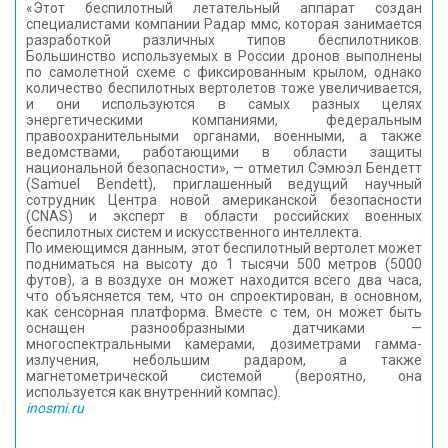
«Этот беспилотный летательный аппарат создан
специалистами компании Радар ммс, которая занимается
разработкой различных типов беспилотников.
Большинство используемых в России дронов выполнены
по самолетной схеме с фиксированным крылом, однако
количество беспилотных вертолетов тоже увеличивается,
и они используются в самых разных целях
энергетическими компаниями, федеральным
правоохранительными органами, военными, а также
ведомствами, работающими в области защиты
национальной безопасности», — отметил Сэмюэл Бендетт
(Samuel Bendett), приглашенный ведущий научный
сотрудник Центра новой американской безопасности
(CNAS) и эксперт в области российских военных
беспилотных систем и искусственного интеллекта.
По имеющимся данным, этот беспилотный вертолет может
подниматься на высоту до 1 тысячи 500 метров (5000
футов), а в воздухе он может находится всего два часа,
что объясняется тем, что он спроектирован, в основном,
как сенсорная платформа. Вместе с тем, он может быть
оснащен разнообразными датчиками —
многоспектральными камерами, дозиметрами гамма-
излучения, небольшим радаром, а также
магнетометрической системой (вероятно, она
используется как внутренний компас).
inosmi.ru