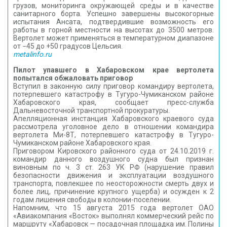
грузов, мониторинга окружающей среды и в качестве
санитарного борта. Успешно завершены высокогорные
испытания Ансата, подтвердившие возможность его
работы в горной местности на высотах до 3500 метров.
Вертолет может применяться в температурном диапазоне
от −45 до +50 градусов Цельсия.
metalinfo.ru
Пилот упавшего в Хабаровском крае вертолета
попытался обжаловать приговор
Вступил в законную силу приговор командиру вертолета,
потерпевшего катастрофу в Тугуро-Чумиканском районе
Хабаровского края, сообщает пресс-служба
Дальневосточной транспортной прокуратуры.
Апелляционная инстанция Хабаровского краевого суда
рассмотрела уголовное дело в отношении командира
вертолета Ми-8Т, потерпевшего катастрофу в Тугуро-
Чумиканском районе Хабаровского края.
Приговором Кировского районного суда от 24.10.2019 г.
командир данного воздушного судна был признан
виновным по ч. 3 ст. 263 УК РФ (нарушение правил
безопасности движения и эксплуатации воздушного
транспорта, повлекшее по неосторожности смерть двух и
более лиц, причинение крупного ущерба) и осужден к 2
годам лишения свободы в колонии-поселении.
Напомним, что 15 августа 2015 года вертолет ОАО
«Авиакомпания «Восток» выполнял коммерческий рейс по
маршруту «Хабаровск — посадочная площадка им. Полины