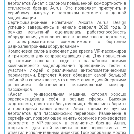
вертолетов Ансат с салоном повышенной комфортности в
КОНТАКТЫ
стилистике бренда Aurus. Это позволяет приступить к
серийному выпуску и поставкам вертолета в данной
модификации.
Сертификационные испытания Ансата Aurus Design
успешно завершились в начале февраля 2020 года. В
рамках испытаний оценивалась работоспособность
оборудования, установленного в новом салоне вертолета,
и электромагнитная совместимость с бортовым
радиоэлектронным оборудованием.
Компоновка салона включает два кресла VIP-пассажиров
и три кресла для сопровождающих лиц. Для повышения
эргономики салона в ходе его разработки помимо
компьютерного моделирования проводились тесты с
участием людей с различными антропометрическими
параметрами. Вертолет Ансат обладает самой большой
кабиной в своем классе, что в сочетании с дизайнерскими
решениями обеспечивает максимальный комфорт
пассажиров.
«Ансат — универсальная машина, которая хорошо
зарекомендовала себя в разных сферах. Высокая
надежность, простота обслуживания, небольшие габариты
и просторный салон делают Ансат одним из лучших
вертолетов для пассажирских перевозок. Изменение в
сертификат, позволяющее начать серийное производство
вертолета с VIP-салоном в стилистике бренда Aurus,
открывает для этой машины новые перспективы», —
отметил исполнительный директор Госкорпорации Ростех