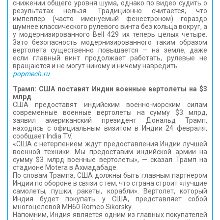
снижении общего уровня шума, однако по видео судить о
результатах нельзя. Традиционно считается, что
импеллер (часто именуемый фенестроном) гораздо
шумнее классического рулевого винта без кольца вокруг, а
у модернизированного Bell 429 их теперь целых четыре.
Зато безопасность модернизированного таким образом
вертолета существенно повышается — на земле, даже
если главный винт продолжает работать, рулевые не
вращаются и не могут никому и ничему навредить.
popmech.ru
Трамп: США поставят Индии военные вертолеты на $3
млрд
США предоставят индийским военно-морским силам
современные военные вертолеты на сумму $3 млрд,
заявил американский президент Дональд Трамп,
находясь с официальным визитом в Индии 24 февраля,
сообщает India TV.
«США с нетерпением ждут предоставления Индии лучшей
военной техники. Мы предоставим индийской армии на
сумму $3 млрд военные вертолеты», — сказал Трамп на
стадионе Motera в Ахмадабаде.
По словам Трампа, США должны быть главным партнером
Индии по обороне в связи с тем, что страна строит «лучшие
самолеты, пушки, ракеты, корабли». Вертолет, который
Индия будет покупать у США, представляет собой
многоцелевой MH60 Romeo Sikorskу.
Напомним, Индия является одним из главных покупателей