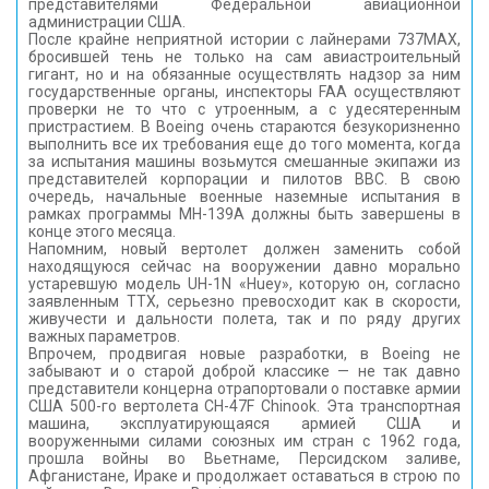
представителями Федеральной авиационной
администрации США.
После крайне неприятной истории с лайнерами 737МАХ,
бросившей тень не только на сам авиастроительный
гигант, но и на обязанные осуществлять надзор за ним
государственные органы, инспекторы FAA осуществляют
проверки не то что с утроенным, а с удесятеренным
пристрастием. В Boeing очень стараются безукоризненно
выполнить все их требования еще до того момента, когда
за испытания машины возьмутся смешанные экипажи из
представителей корпорации и пилотов ВВС. В свою
очередь, начальные военные наземные испытания в
рамках программы MH-139A должны быть завершены в
конце этого месяца.
Напомним, новый вертолет должен заменить собой
находящуюся сейчас на вооружении давно морально
устаревшую модель UH-1N «Huey», которую он, согласно
заявленным ТТХ, серьезно превосходит как в скорости,
живучести и дальности полета, так и по ряду других
важных параметров.
Впрочем, продвигая новые разработки, в Boeing не
забывают и о старой доброй классике — не так давно
представители концерна отрапортовали о поставке армии
США 500-го вертолета CH-47F Chinook. Эта транспортная
машина, эксплуатирующаяся армией США и
вооруженными силами союзных им стран с 1962 года,
прошла войны во Вьетнаме, Персидском заливе,
Афганистане, Ираке и продолжает оставаться в строю по