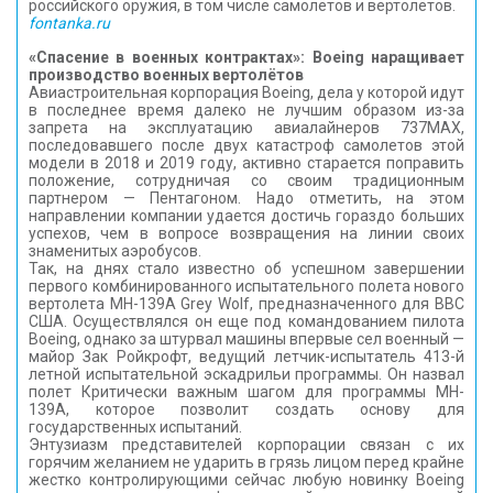
российского оружия, в том числе самолётов и вертолётов.
fontanka.ru
«Спасение в военных контрактах»: Boeing наращивает
производство военных вертолётов
Авиастроительная корпорация Boeing, дела у которой идут
в последнее время далеко не лучшим образом из-за
запрета на эксплуатацию авиалайнеров 737МАХ,
последовавшего после двух катастроф самолетов этой
модели в 2018 и 2019 году, активно старается поправить
положение, сотрудничая со своим традиционным
партнером — Пентагоном. Надо отметить, на этом
направлении компании удается достичь гораздо больших
успехов, чем в вопросе возвращения на линии своих
знаменитых аэробусов.
Так, на днях стало известно об успешном завершении
первого комбинированного испытательного полета нового
вертолета MH-139A Grey Wolf, предназначенного для ВВС
США. Осуществлялся он еще под командованием пилота
Boeing, однако за штурвал машины впервые сел военный —
майор Зак Ройкрофт, ведущий летчик-испытатель 413-й
летной испытательной эскадрильи программы. Он назвал
полет Критически важным шагом для программы MH-
139A, которое позволит создать основу для
государственных испытаний.
Энтузиазм представителей корпорации связан с их
горячим желанием не ударить в грязь лицом перед крайне
жестко контролирующими сейчас любую новинку Boeing