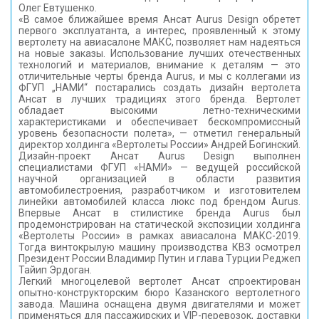
Олег Евтушенко.
«В самое ближайшее время Ансат Aurus Design обретет
первого эксплуатанта, а интерес, проявленный к этому
вертолету на авиасалоне МАКС, позволяет нам надеяться
на новые заказы. Использование лучших отечественных
технологий и материалов, внимание к деталям — это
отличительные черты бренда Aurus, и мы с коллегами из
ФГУП „НАМИ“ постарались создать дизайн вертолета
Ансат в лучших традициях этого бренда. Вертолет
обладает высокими летно-техническими
характеристиками и обеспечивает бескомпромиссный
уровень безопасности полета», — отметил генеральный
директор холдинга «Вертолеты России» Андрей Богинский.
Дизайн-проект Ансат Aurus Design выполнен
специалистами ФГУП «НАМИ» — ведущей российской
научной организацией в области развития
автомобилестроения, разработчиком и изготовителем
линейки автомобилей класса люкс под брендом Aurus.
Впервые Ансат в стилистике бренда Aurus был
продемонстрирован на статической экспозиции холдинга
«Вертолеты России» в рамках авиасалона МАКС-2019.
Тогда винтокрылую машину производства КВЗ осмотрел
Президент России Владимир Путин и глава Турции Реджеп
Тайип Эрдоган.
Легкий многоцелевой вертолет Ансат спроектирован
опытно-конструкторским бюро Казанского вертолетного
завода. Машина оснащена двумя двигателями и может
применяться для пассажирских и VIP-перевозок, доставки