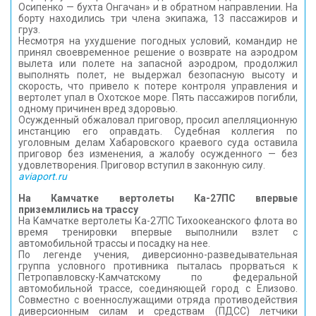
Осипенко — бухта Онгачан» и в обратном направлении. На
борту находились три члена экипажа, 13 пассажиров и
груз.
Несмотря на ухудшение погодных условий, командир не
принял своевременное решение о возврате на аэродром
вылета или полете на запасной аэродром, продолжил
выполнять полет, не выдержал безопасную высоту и
скорость, что привело к потере контроля управления и
вертолет упал в Охотское море. Пять пассажиров погибли,
одному причинен вред здоровью.
Осужденный обжаловал приговор, просил апелляционную
инстанцию его оправдать. Судебная коллегия по
уголовным делам Хабаровского краевого суда оставила
приговор без изменения, а жалобу осужденного — без
удовлетворения. Приговор вступил в законную силу.
aviaport.ru
На Камчатке вертолеты Ка-27ПС впервые
приземлились на трассу
На Камчатке вертолеты Ка-27ПС Тихоокеанского флота во
время тренировки впервые выполнили взлет с
автомобильной трассы и посадку на нее.
По легенде учения, диверсионно-разведывательная
группа условного противника пыталась прорваться к
Петропавловску-Камчатскому по федеральной
автомобильной трассе, соединяющей город с Елизово.
Совместно с военнослужащими отряда противодействия
диверсионным силам и средствам (ПДСС) летчики