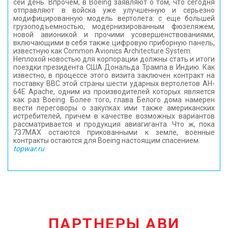
сей день. Впрочем, в Boeing заявляют о том, что сегодня
отправляют в войска уже улучшенную и серьезно
модифицированную модель вертолета: с еще большей
грузоподъемностью, модернизированным фюзеляжем,
новой авионикой и прочими усовершенствованиями,
включающими в себя также цифровую приборную панель,
известную как Common Avionics Architecture System.
Неплохой новостью для корпорации должны стать и итоги
поездки президента США Дональда Трампа в Индию. Как
известно, в процессе этого визита заключен контракт на
поставку ВВС этой страны шести ударных вертолетов AH-
64E Apache, одним из производителей которых является
как раз Boeing. Более того, глава Белого дома намерен
вести переговоры о закупках ими также американских
истребителей, причем в качестве возможных вариантов
рассматривается и продукция авиагиганта. Что ж, пока
737МАХ остаются прикованными к земле, военные
контракты остаются для Boeing настоящим спасением.
topwar.ru
ПАРТНЕРЫ АВИ