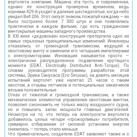
вертолета компании. Машина эта пусть и современная,
однако ее конструкция проверена временем, ведь
корнями 429-й уходит в далекие шестидесятые, когда небо
увидел Bell 206. Этот силуэт знаком, пожалуй каждому — их
было построено более 7 300 штук и они появлялись
практически в каждом фильме, где есть гражданские
винтокрылые машины западного производства.
В XXI веке «дедовская» конструкция претерпела одно из
самых серьезных принципиальных изменений. Инженеры
отказались от громоздкой трансмиссии, ведущей к
хвостовому винту и заменили его четырьмя импеллерами
с электромоторами. Инновация называется просто —
электрически распределенное подавление крутящего
момента (EDAT, Electrically Distributed Anti-Torque). По
словам руководителя программы разработки этой
системы, Эрика Синусаса (Eric Sinusas), за девять месяцев
испытаний вертолет уже налетал 25 часов с таким
хвостом, а отзывы летчиков и потенциальных заказчиков
весьма положительные.
Отказ от тяжелой и громоздкой трансмиссии, а также
механических элементов управления хвостовым винтом,
позволил сэкономить не только массу воздушного судна,
но и повысить запас мощности главных двигателей.
Несмотря на то, что теперь на электросети вертолета
добавилось целых четыре «прожорливых» потребителя,
суммарно отбираемая от силовой установки энергия
снизилась — потерь стало меньше.
Что примечательно, создатели EDAT заявляют также и о