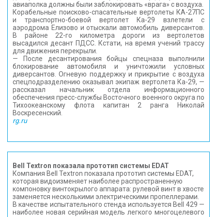
авиаполка должны были заблокировать «врага» с воздуха.
Корабельные поисково-спасательные вертолеты КА-27ПС
и транспортно-боевой вертолет Ка-29 взлетели с
аэродрома Елизово и отыскали автомобиль диверсантов.
В районе 22-го километра дороги из вертолетов
высадился десант ПДСС. Кстати, на время учений трассу
для движения перекрыли.
— После десантирования бойцы спецназа выполнили
блокирование автомобиля и уничтожили условных
диверсантов. Огневую поддержку и прикрытие с воздуха
спецподразделению оказывал экипаж вертолета Ка-29, —
рассказал начальник отдела информационного
обеспечения пресс-службы Восточного военного округа по
Тихоокеанскому флота капитан 2 ранга Николай
Воскресенский.
rg.ru
Bell Textron показала прототип системы EDAT
Компания Bell Textron показала прототип системы EDAT,
которая видоизменяет наиболее распространенную
компоновку винтокрылого аппарата: рулевой винт в хвосте
заменяется несколькими электрическими пропеллерами.
В качестве испытательного стенда используется Bell 429 —
наиболее новая серийная модель легкого многоцелевого