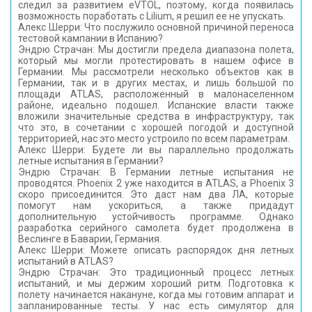
следил за развитием eVTOL, поэтому, когда появилась
возможность поработать с Lilium, я решил ее не упускать.
Алекс Шерри: Что послужило основной причиной переноса
тестовой кампании в Испанию?
Эндрю Страчан: Мы достигли предела диапазона полета,
который мы могли протестировать в нашем офисе в
Германии. Мы рассмотрели несколько объектов как в
Германии, так и в других местах, и лишь большой по
площади ATLAS, расположенный в малонаселенном
районе, идеально подошел. Испанские власти также
вложили значительные средства в инфраструктуру, так
что это, в сочетании с хорошей погодой и доступной
территорией, нас это место устроило по всем параметрам.
Алекс Шерри: Будете ли вы параллельно продолжать
летные испытания в Германии?
Эндрю Страчан: В Германии летные испытания не
проводятся. Phoenix 2 уже находится в ATLAS, а Phoenix 3
скоро присоединится. Это даст нам два ЛА, которые
помогут нам ускориться, а также придадут
дополнительную устойчивость программе. Однако
разработка серийного самолета будет продолжена в
Веслинге в Баварии, Германия.
Алекс Шерри: Можете описать распорядок дня летных
испытаний в ATLAS?
Эндрю Страчан: Это традиционный процесс летных
испытаний, и мы держим хороший ритм. Подготовка к
полету начинается накануне, когда мы готовим аппарат и
запланированные тесты. У нас есть симулятор для