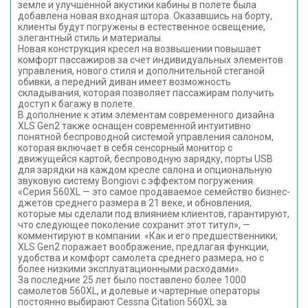
земле и улучшенной акустики кабины в полете была
добавлена новая входная штора. Оказавшись на борту,
клиенты будут погружены в естественное освещение,
элегантный стиль и материалы.
Новая конструкция кресел на возвышении повышает
комфорт пассажиров за счет индивидуальных элементов
управления, нового стиля и дополнительной стеганой
обивки, а передний диван имеет возможность
складывания, которая позволяет пассажирам получить
доступ к багажу в полете.
В дополнение к этим элементам современного дизайна
XLS Gen2 также оснащен современной интуитивно
понятной беспроводной системой управления салоном,
которая включает в себя сенсорный монитор с
движущейся картой, беспроводную зарядку, порты USB
для зарядки на каждом кресле салона и опциональную
звуковую систему Bongiovi с эффектом погружения.
«Серия 560XL — это самое продаваемое семейство бизнес-
джетов среднего размера в 21 веке, и обновления,
которые мы сделали под влиянием клиентов, гарантируют,
что следующее поколение сохранит этот титул», —
комментируют в компании. «Как и его предшественники,
XLS Gen2 поражает воображение, предлагая функции,
удобства и комфорт самолета среднего размера, но с
более низкими эксплуатационными расходами».
За последние 25 лет было поставлено более 1000
самолетов 560XL, и долевые и чартерные операторы
постоянно выбирают Cessna Citation 560XL за