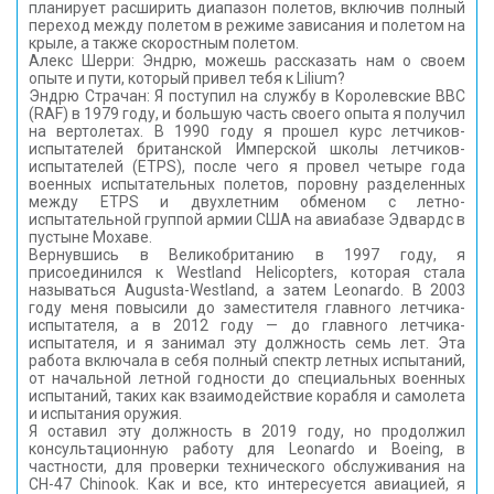
планирует расширить диапазон полетов, включив полный
переход между полетом в режиме зависания и полетом на
крыле, а также скоростным полетом.
Алекс Шерри: Эндрю, можешь рассказать нам о своем
опыте и пути, который привел тебя к Lilium?
Эндрю Страчан: Я поступил на службу в Королевские ВВС
(RAF) в 1979 году, и большую часть своего опыта я получил
на вертолетах. В 1990 году я прошел курс летчиков-
испытателей британской Имперской школы летчиков-
испытателей (ETPS), после чего я провел четыре года
военных испытательных полетов, поровну разделенных
между ETPS и двухлетним обменом с летно-
испытательной группой армии США на авиабазе Эдвардс в
пустыне Мохаве.
Вернувшись в Великобританию в 1997 году, я
присоединился к Westland Helicopters, которая стала
называться Augusta-Westland, а затем Leonardo. В 2003
году меня повысили до заместителя главного летчика-
испытателя, а в 2012 году — до главного летчика-
испытателя, и я занимал эту должность семь лет. Эта
работа включала в себя полный спектр летных испытаний,
от начальной летной годности до специальных военных
испытаний, таких как взаимодействие корабля и самолета
и испытания оружия.
Я оставил эту должность в 2019 году, но продолжил
консультационную работу для Leonardo и Boeing, в
частности, для проверки технического обслуживания на
CH-47 Chinook. Как и все, кто интересуется авиацией, я