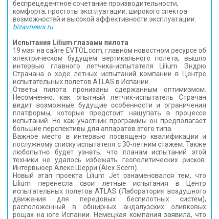
беспрецедентное сочетание производительности,
комфорта, простоты эксплуатации, широкого спектра
возможностей и высокой эффективности эксплуатации.
bizavnews.ru
Испытания Lilium глазами пилота
19 мая на сайте EVTOL.com, главном новостном ресурсе об
электрическом будущем вертикального полета, вышло
интервью главного летчика-испытателя Lilium Эндрю
Страчана о ходе летных испытаний компании в Центре
испытательных полетов ATLAS в Испании.
Ответы пилота пронизаны сдержанным оптимизмом.
Несомненно, как опытный летчик-испытатель Страчан
видит возможные будущие особенности и ограничения
платформы, которые предстоит нащупать в процессе
испытаний. Но как участник программы он предполагает
большие перспективы для аппаратов этого типа.
Важное место в интервью посвящено квалификации и
послужному списку испытателя с 30-летним стажем. Также
любопытно будет узнать, что планам испытаний этой
техники не удалось избежать геополитических рисков.
Интервьюер Алекс Шерри (Alex Scerri).
Новый этап проекта Lilium Jet ознаменовался тем, что
Lilium перенесла свои летные испытания в Центр
испытательных полетов ATLAS (Лаборатория воздушного
движения для передовых беспилотных систем),
расположенный в обширных андалузских оливковых
рощах на юге Испании. Немецкая компания заявила, что