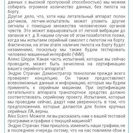
данных с высокой пропускной способностью) мы можем
собирать огромное количество данных, без пилота на
борту.
Другое дело, что, хотя наш летательный аппарат полон
датчиков, летчик-испытатель может уловить другие
сигналы с помощью множества человеческих органов
чувств. Это может варьироваться от легкой вибрации до
запахов и т. д. В нашем случае об этом позаботятся позже,
когда мы испытаем серийный самолет с пилотом на борту.
Фактически, на этом этапе наличие пилота на борту будет
незаменимо, поскольку мы также будем тестировать
человеко-машинный интерфейс (ЧМИ).
Алекс Шерри: Какая часть испытаний, которые вы сейчас
проводите, может быть зачислена на сертификацию
вашего серийного аппарата?
Эндрю Страчан: Демонстратор технологии прежде всего
проверяет концепцию. Он также предоставляет
всевозможные данные и информацию, которые мы будем
применять к серийным машинам. При сертификации
летательного аппарата транспортное средство должно
соответствовать серийному проекту. Испытания, которые
мы проводим сейчас, дадут нам уверенность в том, что
предположения, которые делаются для более крупных
серийных ЛА, верны.
Alex Scerri: Можете ли вы рассказать нам о вашей тестовой
программе и графике с текущей машиной?
Эндрю Страчан: Нам пришлось изменить наши графики, не
в последнюю очередь потому, что на нас повлияли сбои в