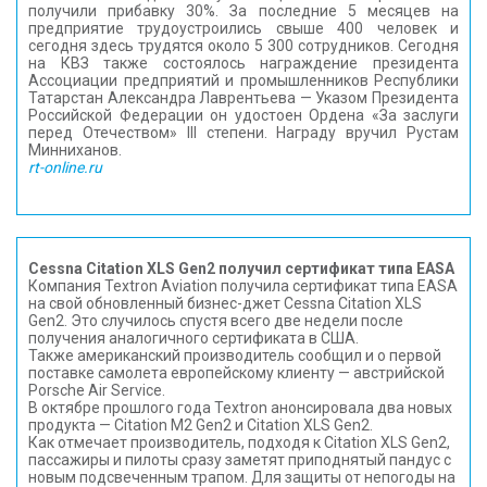
получили прибавку 30%. За последние 5 месяцев на
предприятие трудоустроились свыше 400 человек и
сегодня здесь трудятся около 5 300 сотрудников. Сегодня
на КВЗ также состоялось награждение президента
Ассоциации предприятий и промышленников Республики
Татарстан Александра Лаврентьева — Указом Президента
Российской Федерации он удостоен Ордена «За заслуги
перед Отечеством» III степени. Награду вручил Рустам
Минниханов.
rt-online.ru
Cessna Citation XLS Gen2 получил сертификат типа EASA
Компания Textron Aviation получила сертификат типа EASA
на свой обновленный бизнес-джет Cessna Citation XLS
Gen2. Это случилось спустя всего две недели после
получения аналогичного сертификата в США.
Также американский производитель сообщил и о первой
поставке самолета европейскому клиенту — австрийской
Porsche Air Service.
В октябре прошлого года Textron анонсировала два новых
продукта — Citation M2 Gen2 и Citation XLS Gen2.
Как отмечает производитель, подходя к Citation XLS Gen2,
пассажиры и пилоты сразу заметят приподнятый пандус с
новым подсвеченным трапом. Для защиты от непогоды на