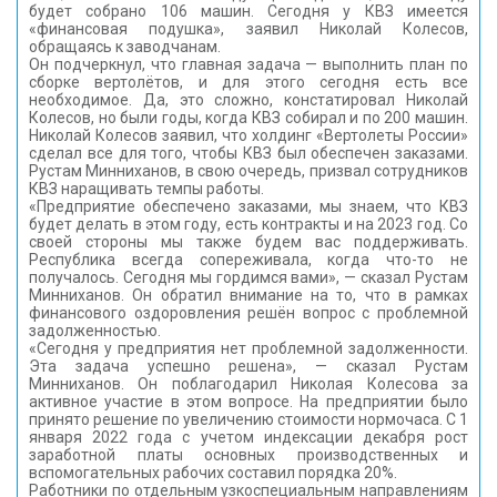
будет собрано 106 машин. Сегодня у КВЗ имеется
«финансовая подушка», заявил Николай Колесов,
обращаясь к заводчанам.
Он подчеркнул, что главная задача — выполнить план по
сборке вертолётов, и для этого сегодня есть все
необходимое. Да, это сложно, констатировал Николай
Колесов, но были годы, когда КВЗ собирал и по 200 машин.
Николай Колесов заявил, что холдинг «Вертолеты России»
сделал все для того, чтобы КВЗ был обеспечен заказами.
Рустам Минниханов, в свою очередь, призвал сотрудников
КВЗ наращивать темпы работы.
«Предприятие обеспечено заказами, мы знаем, что КВЗ
будет делать в этом году, есть контракты и на 2023 год. Со
своей стороны мы также будем вас поддерживать.
Республика всегда сопереживала, когда что-то не
получалось. Сегодня мы гордимся вами», — сказал Рустам
Минниханов. Он обратил внимание на то, что в рамках
финансового оздоровления решён вопрос с проблемной
задолженностью.
«Сегодня у предприятия нет проблемной задолженности.
Эта задача успешно решена», — сказал Рустам
Минниханов. Он поблагодарил Николая Колесова за
активное участие в этом вопросе. На предприятии было
принято решение по увеличению стоимости нормочаса. С 1
января 2022 года с учетом индексации декабря рост
заработной платы основных производственных и
вспомогательных рабочих составил порядка 20%.
Работники по отдельным узкоспециальным направлениям