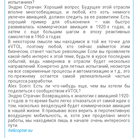
испытаниях?
Эндрю Страчан: Хороший вопрос. Будущее этой отрасли
вполне многообещающе, и любой, кто хоть немного
увлечен авиацией, должен следить за ее развитием. Есть
хороший пример для объяснения — как быстро
развивалась коммерческая авиация в 1920-х годах, а
затем с еще большим шагом в эпоху реактивных
самолетов в 1960-х годах.
В некотором смысле мы находимся в той же точке для
eVTOL, поэтому любой, кто сейчас займется этим
бизнесом, станет частью революции. Если вы проявляете
какой-либо интерес к этой теме, будьте в курсе последних
событий, ведь наверняка в отрасли будет несколько
направлений. Конкретно для летных испытаний, несмотря
на все современные процессы и автоматизацию и т.д., это
по-прежнему остается самой увлекательной частью
процесса разработки.
Alex Scerri: Есть ли что-нибудь еще, чем вы хотели бы
поделиться с сообществом eVTOL?
Эндрю Страчан: Возвращаясь к аналогии с авиацией 1920-
х годов: в то время было легко отказаться от самой идеи о
том, насколько вездесущей будет коммерческая авиация
в нашей жизни. Я призываю всех верить в перспективную
воздушную мобильность, и, хотя уже проделано много
работы, мы находимся лишь в начале очень интересного
пути.
helicopter.su