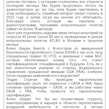
цепочке поставок, с которыми столкнулись все отрасли в
последние месяцы. Мы будем продолжать летать на
демонстраторах до тех пор, пока будем чувствовать в
этом необходимость. Серийный аппарат начнут строить в
2023 году, а затем, когда мы начнем его облетывать,
благодаря опыту, который мы накопили с
демонстраторами, программа испытательных полетов
займет не более 18 месяцев.
Lilium уже поделилась кадрами своих летных испытаний на
скорости 45 узлов (около 85 км/ч), проведенных в Центре
испытательных полетов ATLAS в Испании в прошлом
месяце.
Алекс Шерри: Вместе с Агентством по авиационной
безопасности Европейского Союза (EASA) у нас есть свод
специальных правил SC-VTOL и связанные с ними MoC,
которые обеспечивают основу того, что станет
сертификационной спецификацией в будущем. Есть ли у
вас аналогичные указания со стороны Федерального
управления гражданской авиации США (FAA), особенно
после недавних заявлений этого ведомства?
Эндрю Страчан: Мы проводим параллельную
сертификацию Lilium Jet совместно с EASA и FAA. Наша
основная сертификация — EASA, и мы работаем через
EASA с FAA, чтобы провести эту параллельную
сертификацию.
Алекс Шерри: Что бы вы посоветовали студенту,
заинтересованному в карьере в области перспективной
воздушной мобильности, в частности, в летных