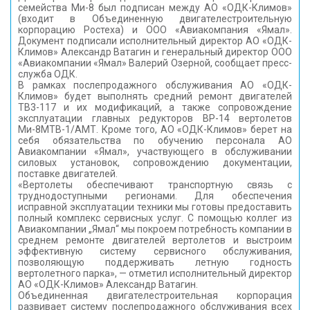
семейства Ми-8 был подписан между АО «ОДК-Климов»
КОНТАКТЫ
(входит в Объединенную двигателестроительную
корпорацию Ростеха) и ООО «Авиакомпания «Ямал».
Документ подписали исполнительный директор АО «ОДК-
Климов» Александр Ватагин и генеральный директор ООО
«Авиакомпании «Ямал» Валерий Озерной, сообщает пресс-
служба ОДК.
В рамках послепродажного обслуживания АО «ОДК-
Климов» будет выполнять средний ремонт двигателей
ТВ3-117 и их модификаций, а также сопровождение
эксплуатации главных редукторов ВР-14 вертолетов
Ми-8МТВ-1/АМТ. Кроме того, АО «ОДК-Климов» берет на
себя обязательства по обучению персонала АО
Авиакомпании «Ямал», участвующего в обслуживании
силовых установок, сопровождению документации,
поставке двигателей.
«Вертолеты обеспечивают транспортную связь с
труднодоступными регионами. Для обеспечения
исправной эксплуатации техники мы готовы предоставить
полный комплекс сервисных услуг. С помощью коллег из
Авиакомпании „Ямал“ мы покроем потребность компании в
среднем ремонте двигателей вертолетов и выстроим
эффективную систему сервисного обслуживания,
позволяющую поддерживать летную годность
вертолетного парка», — отметил исполнительный директор
АО «ОДК-Климов» Александр Ватагин.
Объединенная двигателестроительная корпорация
развивает систему послепродажного обслуживания всех