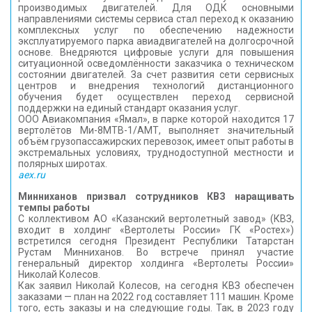
производимых двигателей. Для ОДК основными
направлениями системы сервиса стал переход к оказанию
комплексных услуг по обеспечению надежности
эксплуатируемого парка авиадвигателей на долгосрочной
основе. Внедряются цифровые услуги для повышения
ситуационной осведомлённости заказчика о техническом
состоянии двигателей. За счет развития сети сервисных
центров и внедрения технологий дистанционного
обучения будет осуществлен переход сервисной
поддержки на единый стандарт оказания услуг.
ООО Авиакомпания «Ямал», в парке которой находится 17
вертолётов Ми-8МТВ-1/АМТ, выполняет значительный
объём грузопассажирских перевозок, имеет опыт работы в
экстремальных условиях, труднодоступной местности и
полярных широтах.
aex.ru
Минниханов призвал сотрудников КВЗ наращивать
темпы работы
С коллективом АО «Казанский вертолетный завод» (КВЗ,
входит в холдинг «Вертолеты России» ГК «Ростех»)
встретился сегодня Президент Республики Татарстан
Рустам Минниханов. Во встрече принял участие
генеральный директор холдинга «Вертолеты России»
Николай Колесов.
Как заявил Николай Колесов, на сегодня КВЗ обеспечен
заказами — план на 2022 год составляет 111 машин. Кроме
того, есть заказы и на следующие годы. Так, в 2023 году