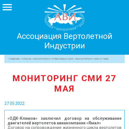
Ассоциация
Ассоциация Вертолетной
Вертолетной
Индустрии
Индустрии
+7 499 755 99 29
ГЛАВНАЯ
»
ПРЕССА
»
МОНИТОРИНГ ОТРАСЛЕВЫХ СМИ
»
МОНИТОРИНГ СМИ 27 МАЯ
АССОЦИАЦИЯ
МОНИТОРИНГ СМИ 27
ЧЛЕНЫ АВИ
МАЯ
МЕРОПРИЯТИЯ
ПРОФЕССИОНАЛАМ
27.05.2022
ЖУРНАЛ
ПРЕССА
«ОДК-Климов» заключил договор на обслуживание
двигателей вертолетов авиакомпании «Ямал»
МЕДИА
Договор на сопровождение жизненного цикла вертолетов