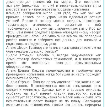
демонстрации технологий на месте. Это позволяет
экипажу (внешнему пилоту) и инженерам-испытателям
разрабатывать и практиковать профиль испытаний.
Команда собирается около 6:30 утра, так как мы, как
правило, летаем рано утром из-за идеальных летных
условий. Ближе к вечеру можно ожидать некоторую
термическую активность и связанную с ней
турбулентность, поэтому мы стараемся летать с 8:00 до
10:00. Сам полет следует заранее определенному набору
процедурных шагов. Вернувшись на землю, мы проводим
разбор полетов и собираем все данные для анализа и
подготовки к следующему дню.
Алекс Шерри: Планируете летные испытания с пилотом на
борту текущего демонстратора?
Эндрю Страчан: Phoenix 2 всегда задумывался как
демонстратор беспилотных технологий, и в настоящее
время он полностью оснащен испытательным
оборудованием.
Алекс Шерри: Каковы преимущества и проблемы при
проведении испытаний, когда большая их часть проходит
без пилота на борту?
Эндрю Страчан: Главное преимущество — это, конечно же,
безопасность. В современных летных испытаниях риск
сведен к минимуму. Однако, как и следовало ожидать,
особенно на этой ранней стадии разработки, всегда
существует вероятность, какой бы малой она ни была, что
испытательный полет пойдет не по плану. Благодаря
современным технологиям (таким как каналы передачи