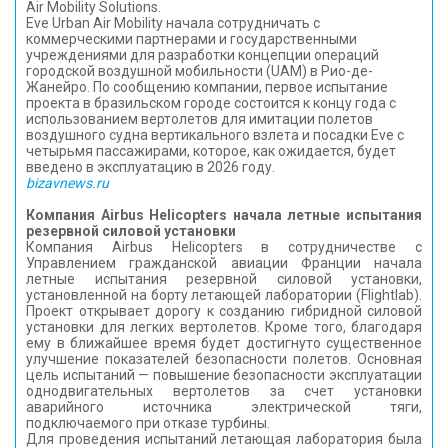
Air Mobility Solutions.
Eve Urban Air Mobility начала сотрудничать с
коммерческими партнерами и государственными
учреждениями для разработки концепции операций
городской воздушной мобильности (UAM) в Рио-де-
Жанейро. По сообщению компании, первое испытание
проекта в бразильском городе состоится к концу года с
использованием вертолетов для имитации полетов
воздушного судна вертикального взлета и посадки Eve с
четырьмя пассажирами, которое, как ожидается, будет
введено в эксплуатацию в 2026 году.
bizavnews.ru
Компания Airbus Helicopters начала летные испытания
резервной силовой установки
Компания Airbus Helicopters в сотрудничестве с
Управлением гражданской авиации Франции начала
летные испытания резервной силовой установки,
установленной на борту летающей лаборатории (Flightlab).
Проект открывает дорогу к созданию гибридной силовой
установки для легких вертолетов. Кроме того, благодаря
ему в ближайшее время будет достигнуто существенное
улучшение показателей безопасности полетов. Основная
цель испытаний — повышение безопасности эксплуатации
однодвигательных вертолетов за счет установки
аварийного источника электрической тяги,
подключаемого при отказе турбины.
Для проведения испытаний летающая лаборатория была