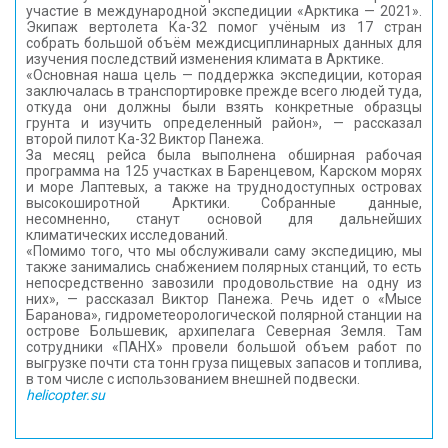
участие в международной экспедиции «Арктика — 2021».
КОНТАКТЫ
Экипаж вертолета Ка-32 помог учёным из 17 стран
собрать большой объём междисциплинарных данных для
изучения последствий изменения климата в Арктике.
«Основная наша цель — поддержка экспедиции, которая
заключалась в транспортировке прежде всего людей туда,
откуда они должны были взять конкретные образцы
грунта и изучить определенный район», — рассказал
второй пилот Ка-32 Виктор Панежа.
За месяц рейса была выполнена обширная рабочая
программа на 125 участках в Баренцевом, Карском морях
и море Лаптевых, а также на труднодоступных островах
высокоширотной Арктики. Собранные данные,
несомненно, станут основой для дальнейших
климатических исследований.
«Помимо того, что мы обслуживали саму экспедицию, мы
также занимались снабжением полярных станций, то есть
непосредственно завозили продовольствие на одну из
них», — рассказал Виктор Панежа. Речь идет о «Мысе
Баранова», гидрометеорологической полярной станции на
острове Большевик, архипелага Северная Земля. Там
сотрудники «ПАНХ» провели большой объем работ по
выгрузке почти ста тонн груза пищевых запасов и топлива,
в том числе с использованием внешней подвески.
helicopter.su