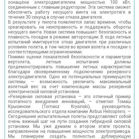
оснащена электродвигателем мощностью 100 кВт,
соединенным с главным редуктором. Эта система сможет
обеспечить работу несущего винта на электротяге в
течение 30 секунд в случае отказа двигателя.
В результате у пилота появляется запас времени, чтобы
среагировать на неисправность и поддержать обороты
несущего винта. Новая система повышает безопасность и
плавность посадки в режиме авторотации. В ходе летных
испытаний имитируется отказ двигателя при различных
условиях полета, в том числе во время взлета и посадки с
соответствующими ограничениями.
Помимо оценки показателей безопасности и параметров
вертолета, летные испытания должны
продемонстрировать повышение летных характеристик
благодаря своевременному подключению резервного
электродвигателя. Одно из потенциальных преимуществ
системы — возможность увеличить максимальный
взлетный вес за счет компенсации массы резервной
электрической силовой установки.
«Резервная силовая установка — это отличный пример
поэтапного внедрения инноваций, — отметил Томаш
Крысински (Tomasz Krysinski), руководитель
исследовательского отдела компании Airbus Helicopters. —
Сегодняшние испытательные полеты представляют собой
очень важный шаг на пути создания гибридной силовой
установки. Мы уже думаем о втором этапе проекта,
направленном на повышение мощности электропривода.
Мы планируем создать полностью дублирующую