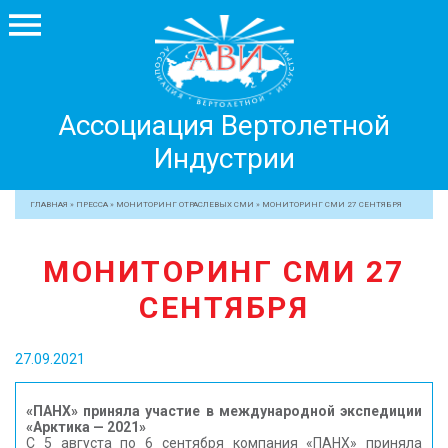
Ассоциация
Ассоциация Вертолетной
Вертолетной
Индустрии
Индустрии
+7 499 755 99 29
ГЛАВНАЯ
»
ПРЕССА
»
МОНИТОРИНГ ОТРАСЛЕВЫХ СМИ
»
МОНИТОРИНГ СМИ 27 СЕНТЯБРЯ
АССОЦИАЦИЯ
МОНИТОРИНГ СМИ 27
ЧЛЕНЫ АВИ
СЕНТЯБРЯ
МЕРОПРИЯТИЯ
ПРОФЕССИОНАЛАМ
27.09.2021
ЖУРНАЛ
ПРЕССА
«ПАНХ» приняла участие в международной экспедиции
«Арктика — 2021»
МЕДИА
С 5 августа по 6 сентября компания «ПАНХ» приняла