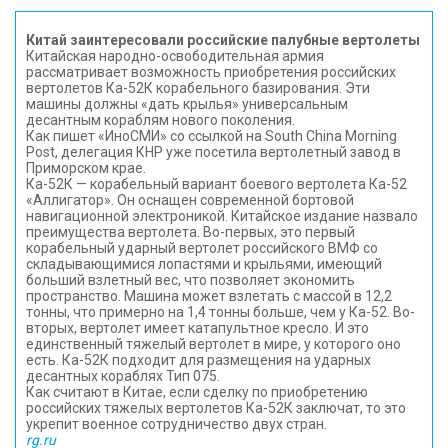
Китай заинтересовали российские палубные вертолеты
Китайская народно-освободительная армия
рассматривает возможность приобретения российских
вертолетов Ка-52К корабельного базирования. Эти
машины должны «дать крылья» универсальным
десантным кораблям нового поколения.
Как пишет «ИноСМИ» со ссылкой на South China Morning
Post, делегация КНР уже посетила вертолетный завод в
Приморском крае.
Ка-52К — корабельный вариант боевого вертолета Ка-52
«Аллигатор». Он оснащен современной бортовой
навигационной электроникой. Китайское издание назвало
преимущества вертолета. Во-первых, это первый
корабельный ударный вертолет российского ВМФ со
складывающимися лопастями и крыльями, имеющий
больший взлетный вес, что позволяет экономить
пространство. Машина может взлетать с массой в 12,2
тонны, что примерно на 1,4 тонны больше, чем у Ка-52. Во-
вторых, вертолет имеет катапультное кресло. И это
единственный тяжелый вертолет в мире, у которого оно
есть. Ка-52К подходит для размещения на ударных
десантных кораблях Тип 075.
Как считают в Китае, если сделку по приобретению
российских тяжелых вертолетов Ка-52К заключат, то это
укрепит военное сотрудничество двух стран.
rg.ru