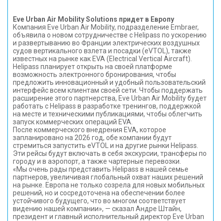
Eve Urban Air Mobility Solutions придет в Европу
Компания Eve Urban Air Mobility, подразделение Embraer,
объявила о новом сотрудничестве с Helipass по ускорению
и развертыванию во Франции электрических воздушных
судов вертикального взлета и посадки (eVTOL), также
известных на рынке как EVA (Electrical Vertical Aircraft).
Helipass планирует открыть на своей платформе
возможность электронного бронирования, чтобы
предложить инновационный и удобный пользовательский
интерфейс всем клиентам своей сети. Чтобы поддержать
расширение этого партнерства, Eve Urban Air Mobility будет
работать с Helipass в разработке тренингов, поддержкой
на месте и техническими публикациями, чтобы облегчить
запуск коммерческих операций EVA.
После коммерческого внедрения EVA, которое
запланировано на 2026 год, обе компании будут
стремиться запустить eVTOL и на другие рынки Helipass.
Эти рейсы будут включать в себя экскурсии, трансферы по
городу и в аэропорт, а также чартерные перевозки.
«Мы очень рады представить Helipass в нашей семье
партнеров, увеличивая глобальный охват наших решений
на рынке. Европа не только созрела для новых мобильных
решений, но и сосредоточена на обеспечении более
устойчивого будущего, что во многом соответствует
видению нашей компании», — сказал Андре Штайн,
президент и главный исполнительный директор Eve Urban