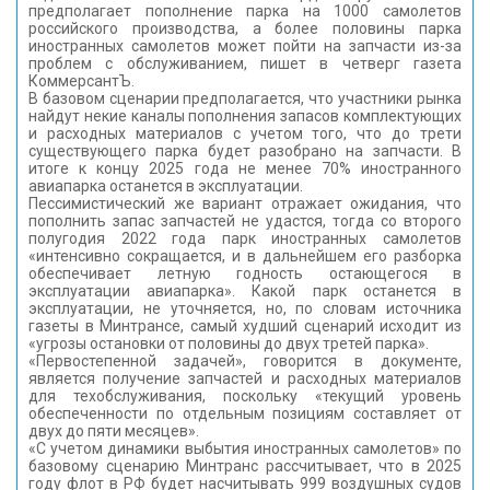
предполагает пополнение парка на 1000 самолетов
российского производства, а более половины парка
иностранных самолетов может пойти на запчасти из-за
проблем с обслуживанием, пишет в четверг газета
КоммерсантЪ.
В базовом сценарии предполагается, что участники рынка
найдут некие каналы пополнения запасов комплектующих
и расходных материалов с учетом того, что до трети
существующего парка будет разобрано на запчасти. В
итоге к концу 2025 года не менее 70% иностранного
авиапарка останется в эксплуатации.
Пессимистический же вариант отражает ожидания, что
пополнить запас запчастей не удастся, тогда со второго
полугодия 2022 года парк иностранных самолетов
«интенсивно сокращается, и в дальнейшем его разборка
обеспечивает летную годность остающегося в
эксплуатации авиапарка». Какой парк останется в
эксплуатации, не уточняется, но, по словам источника
газеты в Минтрансе, самый худший сценарий исходит из
«угрозы остановки от половины до двух третей парка».
«Первостепенной задачей», говорится в документе,
является получение запчастей и расходных материалов
для техобслуживания, поскольку «текущий уровень
обеспеченности по отдельным позициям составляет от
двух до пяти месяцев».
«С учетом динамики выбытия иностранных самолетов» по
базовому сценарию Минтранс рассчитывает, что в 2025
году флот в РФ будет насчитывать 999 воздушных судов