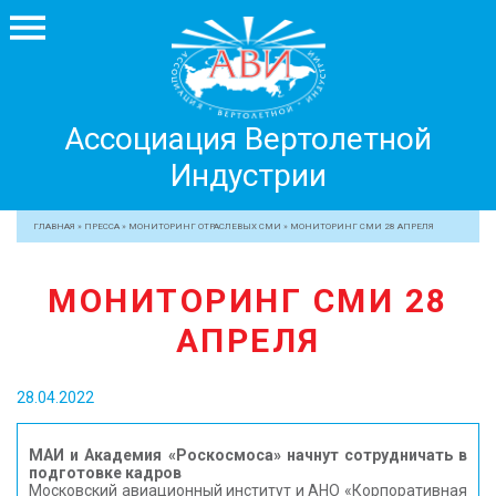
Ассоциация
Ассоциация Вертолетной
Вертолетной
Индустрии
Индустрии
+7 499 755 99 29
ГЛАВНАЯ
»
ПРЕССА
»
МОНИТОРИНГ ОТРАСЛЕВЫХ СМИ
»
МОНИТОРИНГ СМИ 28 АПРЕЛЯ
АССОЦИАЦИЯ
МОНИТОРИНГ СМИ 28
ЧЛЕНЫ АВИ
АПРЕЛЯ
МЕРОПРИЯТИЯ
ПРОФЕССИОНАЛАМ
28.04.2022
ЖУРНАЛ
ПРЕССА
МАИ и Академия «Роскосмоса» начнут сотрудничать в
подготовке кадров
МЕДИА
Московский авиационный институт и АНО «Корпоративная