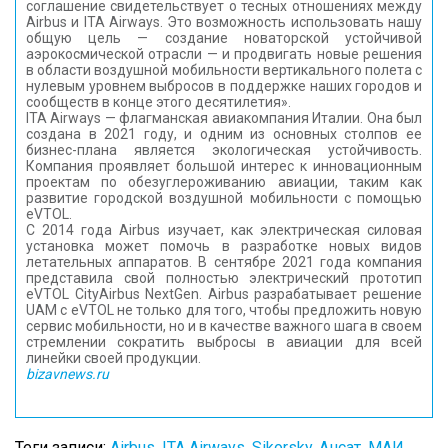
соглашение свидетельствует о тесных отношениях между
Airbus и ITA Airways. Это возможность использовать нашу
общую цель — создание новаторской устойчивой
аэрокосмической отрасли — и продвигать новые решения
в области воздушной мобильности вертикального полета с
нулевым уровнем выбросов в поддержке наших городов и
сообществ в конце этого десятилетия».
ITA Airways — флагманская авиакомпания Италии. Она был
создана в 2021 году, и одним из основных столпов ее
бизнес-плана является экологическая устойчивость.
Компания проявляет большой интерес к инновационным
проектам по обезуглероживанию авиации, таким как
развитие городской воздушной мобильности с помощью
eVTOL.
С 2014 года Airbus изучает, как электрическая силовая
установка может помочь в разработке новых видов
летательных аппаратов. В сентябре 2021 года компания
представила свой полностью электрический прототип
eVTOL CityAirbus NextGen. Airbus разрабатывает решение
UAM с eVTOL не только для того, чтобы предложить новую
сервис мобильности, но и в качестве важного шага в своем
стремлении сократить выбросы в авиации для всей
линейки своей продукции.
bizavnews.ru
Теги записи:
Airbus
,
ITA Airways
,
Sikorsky
,
Ансат
,
МАИ
,