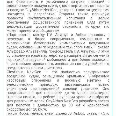
для безопасного и устойчивого запуска операций с
электрическим воздушным судном с вертикального взлета
и посадки CityAirbus NextGen, которое в настоящее время
находится в разработке. Стороны также планирую
провести эксплуатационные испытания с целью
обеспечения общественного признания UAM путем
демонстрации добавленной стоимости, которую это
может принести сообществам.
«Партнерство между ITA Airways и Airbus началось с
перехода к более современным, комфортным и
экологически безопасным коммерческим воздушным
судам, оснащенным передовыми технологиями», — сказал
Альфредо Альтавилла, председатель ITA Airways. «С этим
соглашением наше партнерство расширяется до сегмента
городской воздушной мобильности для более широкого,
клиентоориентированного, инновационного и устойчивого
предложения нашим клиентам».
CityAirbus NextGen — это полностью электрическое
воздушное судно, оснащенное крыльями, V-образным
хвостовым оперением и восемью винтами с
электрическим приводом, являющимися частью
уникальной распределенной силовой установки. Оно
предназначено для перевозки до четырех пассажиров,
включая пилота, на рейсах с нулевым уровнем выбросов
для различных целей. CityAirbus NextGen разрабатывается
для полетов с дальностью до 80 км и крейсерской
скоростью до 120 км/ч.
Гийом Фори, генеральный директор Airbus, сказал: «Это