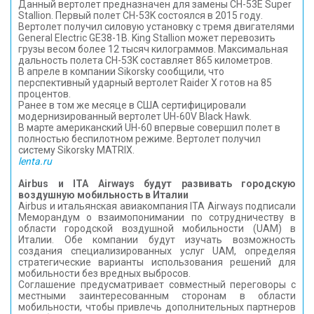
Данный вертолет предназначен для замены CH-53E Super
Stallion. Первый полет CH-53K состоялся в 2015 году.
Вертолет получил силовую установку с тремя двигателями
General Electric GE38-1B. King Stallion может перевозить
грузы весом более 12 тысяч килограммов. Максимальная
дальность полета CH-53K составляет 865 километров.
В апреле в компании Sikorsky сообщили, что
перспективный ударный вертолет Raider X готов на 85
процентов.
Ранее в том же месяце в США сертифицировали
модернизированный вертолет UH-60V Black Hawk.
В марте американский UH-60 впервые совершил полет в
полностью беспилотном режиме. Вертолет получил
систему Sikorsky MATRIX.
lenta.ru
Airbus и ITA Airways будут развивать городскую
воздушную мобильность в Италии
Airbus и итальянская авиакомпания ITA Airways подписали
Меморандум о взаимопонимании по сотрудничеству в
области городской воздушной мобильности (UAM) в
Италии. Обе компании будут изучать возможность
создания специализированных услуг UAM, определяя
стратегические варианты использования решений для
мобильности без вредных выбросов.
Соглашение предусматривает совместный переговоры с
местными заинтересованным сторонам в области
мобильности, чтобы привлечь дополнительных партнеров