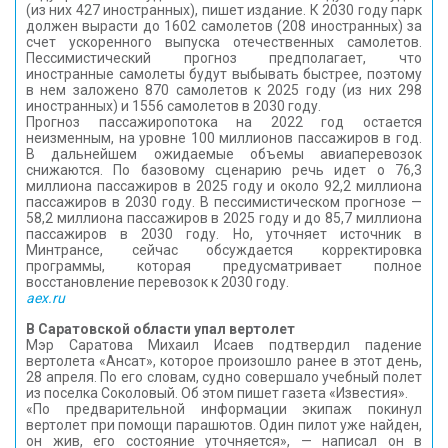
(из них 427 иностранных), пишет издание. К 2030 году парк
должен вырасти до 1602 самолетов (208 иностранных) за
счет ускоренного выпуска отечественных самолетов.
Пессимистический прогноз предполагает, что
иностранные самолеты будут выбывать быстрее, поэтому
в нем заложено 870 самолетов к 2025 году (из них 298
иностранных) и 1556 самолетов в 2030 году.
Прогноз пассажиропотока на 2022 год остается
неизменным, на уровне 100 миллионов пассажиров в год.
В дальнейшем ожидаемые объемы авиаперевозок
снижаются. По базовому сценарию речь идет о 76,3
миллиона пассажиров в 2025 году и около 92,2 миллиона
пассажиров в 2030 году. В пессимистическом прогнозе —
58,2 миллиона пассажиров в 2025 году и до 85,7 миллиона
пассажиров в 2030 году. Но, уточняет источник в
Минтрансе, сейчас обсуждается корректировка
программы, которая предусматривает полное
восстановление перевозок к 2030 году.
aex.ru
В Саратовской области упал вертолет
Мэр Саратова Михаил Исаев подтвердил падение
вертолета «Ансат», которое произошло ранее в этот день,
28 апреля. По его словам, судно совершало учебный полет
из поселка Соколовый. Об этом пишет газета «Известия».
«По предварительной информации экипаж покинул
вертолет при помощи парашютов. Один пилот уже найден,
он жив, его состояние уточняется», — написал он в