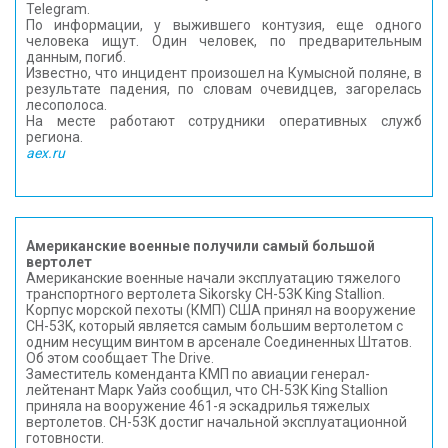
Telegram.
По информации, у выжившего контузия, еще одного
человека ищут. Один человек, по предварительным
данным, погиб.
Известно, что инцидент произошел на Кумысной поляне, в
результате падения, по словам очевидцев, загорелась
лесополоса.
На месте работают сотрудники оперативных служб
региона.
aex.ru
Американские военные получили самый большой
вертолет
Американские военные начали эксплуатацию тяжелого
транспортного вертолета Sikorsky CH-53K King Stallion.
Корпус морской пехоты (КМП) США принял на вооружение
CH-53K, который является самым большим вертолетом с
одним несущим винтом в арсенале Соединенных Штатов.
Об этом сообщает The Drive.
Заместитель коменданта КМП по авиации генерал-
лейтенант Марк Уайз сообщил, что CH-53K King Stallion
приняла на вооружение 461-я эскадрилья тяжелых
вертолетов. CH-53K достиг начальной эксплуатационной
готовности.