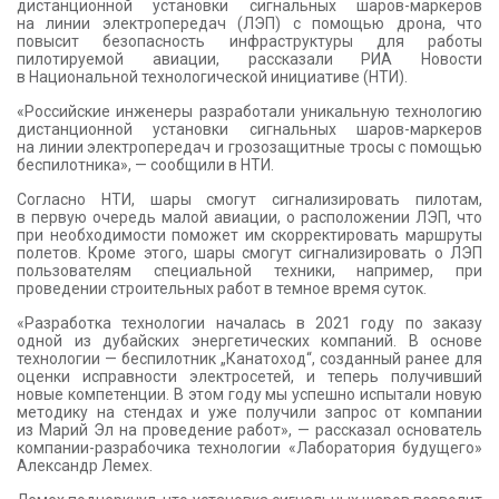
дистанционной установки сигнальных шаров-маркеров
КОНТАКТЫ
на линии электропередач (ЛЭП) с помощью дрона, что
повысит безопасность инфраструктуры для работы
пилотируемой авиации, рассказали РИА Новости
в Национальной технологической инициативе (НТИ).
«Российские инженеры разработали уникальную технологию
дистанционной установки сигнальных шаров-маркеров
на линии электропередач и грозозащитные тросы с помощью
беспилотника», — сообщили в НТИ.
Согласно НТИ, шары смогут сигнализировать пилотам,
в первую очередь малой авиации, о расположении ЛЭП, что
при необходимости поможет им скорректировать маршруты
полетов. Кроме этого, шары смогут сигнализировать о ЛЭП
пользователям специальной техники, например, при
проведении строительных работ в темное время суток.
«Разработка технологии началась в 2021 году по заказу
одной из дубайских энергетических компаний. В основе
технологии — беспилотник „Канатоход“, созданный ранее для
оценки исправности электросетей, и теперь получивший
новые компетенции. В этом году мы успешно испытали новую
методику на стендах и уже получили запрос от компании
из Марий Эл на проведение работ», — рассказал основатель
компании-разрабочика технологии «Лаборатория будущего»
Александр Лемех.