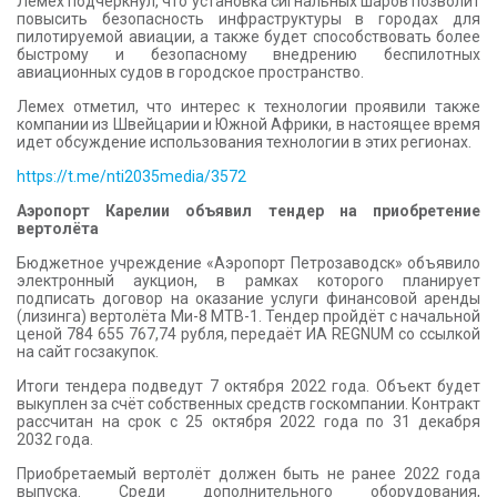
Лемех подчеркнул, что установка сигнальных шаров позволит
повысить безопасность инфраструктуры в городах для
пилотируемой авиации, а также будет способствовать более
быстрому и безопасному внедрению беспилотных
авиационных судов в городское пространство.
Лемех отметил, что интерес к технологии проявили также
компании из Швейцарии и Южной Африки, в настоящее время
идет обсуждение использования технологии в этих регионах.
https://t.me/nti2035media/3572
Аэропорт Карелии объявил тендер на приобретение
вертолёта
Бюджетное учреждение «Аэропорт Петрозаводск» объявило
электронный аукцион, в рамках которого планирует
подписать договор на оказание услуги финансовой аренды
(лизинга) вертолёта Ми-8 МТВ-1. Тендер пройдёт с начальной
ценой 784 655 767,74 рубля, передаёт ИА REGNUM со ссылкой
на сайт госзакупок.
Итоги тендера подведут 7 октября 2022 года. Объект будет
выкуплен за счёт собственных средств госкомпании. Контракт
рассчитан на срок с 25 октября 2022 года по 31 декабря
2032 года.
Приобретаемый вертолёт должен быть не ранее 2022 года
выпуска. Среди дополнительного оборудования,