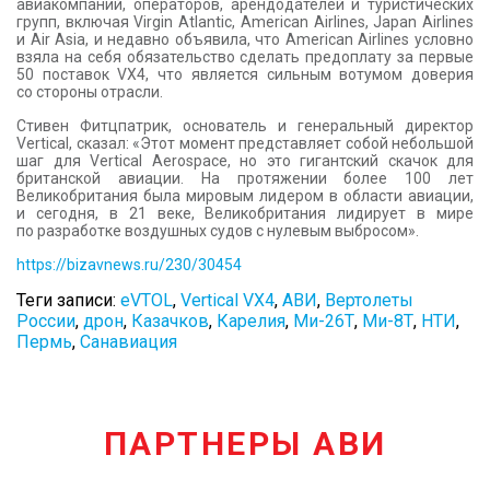
авиакомпаний, операторов, арендодателей и туристических
групп, включая Virgin Atlantic, American Airlines, Japan Airlines
и Air Asia, и недавно объявила, что American Airlines условно
взяла на себя обязательство сделать предоплату за первые
50 поставок VX4, что является сильным вотумом доверия
со стороны отрасли.
Стивен Фитцпатрик, основатель и генеральный директор
Vertical, сказал: «Этот момент представляет собой небольшой
шаг для Vertical Aerospace, но это гигантский скачок для
британской авиации. На протяжении более 100 лет
Великобритания была мировым лидером в области авиации,
и сегодня, в 21 веке, Великобритания лидирует в мире
по разработке воздушных судов с нулевым выбросом».
https://bizavnews.ru/230/30454
Теги записи:
eVTOL
,
Vertical VX4
,
АВИ
,
Вертолеты
России
,
дрон
,
Казачков
,
Карелия
,
Ми-26Т
,
Ми-8Т
,
НТИ
,
Пермь
,
Санавиация
ПАРТНЕРЫ АВИ