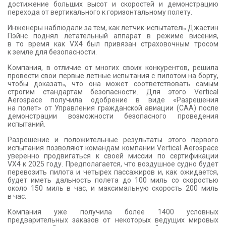
достижение больших высот и скоростей и демонстрацию
перехода от вертикального к горизонтальному полету.
Инженеры наблюдали за тем, как летчик-испытатель Джастин
Пэйнс поднял летательный аппарат в режиме висения,
в то время как VX4 был привязан страховочным тросом
к земле для безопасности.
Компания, в отличие от многих своих конкурентов, решила
провести свои первые летные испытания с пилотом на борту,
чтобы доказать, что она может соответствовать самым
строгим стандартам безопасности. Для этого Vertical
Aerospace получила одобрение в виде «Разрешения
на полет» от Управления гражданской авиации (CAA) после
демонстрации возможности безопасного проведения
испытаний.
Разрешение и положительные результаты этого первого
испытания позволяют командам компании Vertical Aerospace
уверенно продвигаться к своей миссии по сертификации
VX4 к 2025 году. Предполагается, что воздушное судно будет
перевозить пилота и четырех пассажиров и, как ожидается,
будет иметь дальность полета до 100 миль со скоростью
около 150 миль в час, и максимальную скорость 200 миль
в час.
Компания уже получила более 1400 условных
предварительных заказов от некоторых ведущих мировых