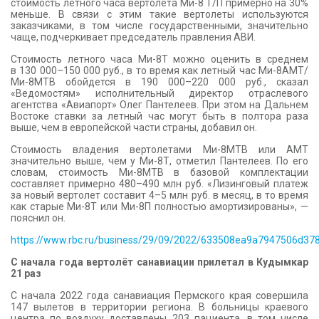
стоимость летного часа вертолета Ми-8 Т/П примерно на 30%
меньше. В связи с этим такие вертолеты используются
заказчиками, в том числе государственными, значительно
чаще, подчеркивает председатель правления АВИ.
Стоимость летного часа Ми-8Т можно оценить в среднем
в 130 000–150 000 руб., в то время как летный час Ми-8АМТ/
Ми-8МТВ обойдется в 190 000–220 000 руб., сказал
«Ведомостям» исполнительный директор отраслевого
агентства «Авиапорт» Олег Пантелеев. При этом на Дальнем
Востоке ставки за летный час могут быть в полтора раза
выше, чем в европейской части страны, добавил он.
Стоимость владения вертолетами Ми-8МТВ или АМТ
значительно выше, чем у Ми-8Т, отметил Пантелеев. По его
словам, стоимость Ми-8МТВ в базовой комплектации
составляет примерно 480–490 млн руб. «Лизинговый платеж
за новый вертолет составит 4–5 млн руб. в месяц, в то время
как старые Ми-8Т или Ми-8П полностью амортизированы», —
пояснил он.
https://www.rbc.ru/business/29/09/2022/633508ea9a7947506d37
С начала года вертолёт санавиации прилетал в Кудымкар
21 раз
С начала 2022 года санавиация Пермского края совершила
147 вылетов в территории региона. В больницы краевого
центра по воздуху доставлены 203 пациента, в том числе