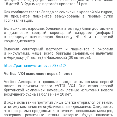
18 детей. В Кудымкар вертолёт прилетал 21 раз.
Как сообщает газета Звезда со ссылкой на краевой Минздрав,
98 процентов пациентов эвакуированы в первые сутки
госпитализации.
Большинство взрослых больных в этом году были доставлены
с диагнозом «острый коронарный синдром» (инфаркт)
в городскую клиническую больницу № 4 и в краевой
кардиодиспансер.
Вывозил санитарный вертолет и пациентов с ожогами
и инсультами. Чаще всего бригады санавиации вылетали
в Чернушку (41 вылет) и Чайковский (30 вылетов).
https://parmanews.ru/novost/88212/
Vertical VX4 выполняет первый полет
Vertical Aerospace в прошлые выходные выполнила первый
полет на привязи своего eVTOL VX4. Она стала первой
британской компанией, начавшей летные испытания нового
воздушного судна за более чем 20 лет.
В ходе испытаний прототип лишь слегка оторвался от земли,
и потому компания не опубликовала видеозапись. Ожидается,
что программа продолжится в течение нескольких месяцев,
завершая различные этапы, которые будут включать