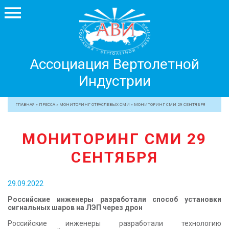
Ассоциация
Ассоциация Вертолетной
Вертолетной
Индустрии
Индустрии
+7 499 755 99 29
ГЛАВНАЯ
»
ПРЕССА
»
МОНИТОРИНГ ОТРАСЛЕВЫХ СМИ
»
МОНИТОРИНГ СМИ 29 СЕНТЯБРЯ
АССОЦИАЦИЯ
МОНИТОРИНГ СМИ 29
ЧЛЕНЫ АВИ
СЕНТЯБРЯ
МЕРОПРИЯТИЯ
ПРОФЕССИОНАЛАМ
29.09.2022
ЖУРНАЛ
Российские инженеры разработали способ установки
ПРЕССА
сигнальных шаров на ЛЭП через дрон
МЕДИА
Российские инженеры разработали технологию