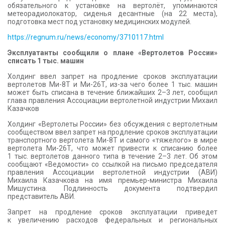
обязательного к установке на вертолёт, упоминаются
метеорадиолокатор, сиденья десантные (на 22 места),
подготовка мест под установку медицинских модулей.
https://regnum.ru/news/economy/3710117.html
Эксплуатанты сообщили о плане «Вертолетов России»
списать 1 тыс. машин
Холдинг ввел запрет на продление сроков эксплуатации
вертолетов Ми-8Т и Ми-26Т, из-за чего более 1 тыс. машин
может быть списана в течение ближайших 2–3 лет, сообщил
глава правления Ассоциации вертолетной индустрии Михаил
Казачков
Холдинг «Вертолеты России» без обсуждения с вертолетным
сообществом ввел запрет на продление сроков эксплуатации
транспортного вертолета Ми-8Т и самого «тяжелого» в мире
вертолета Ми-26Т, что может привести к списанию более
1 тыс. вертолетов данного типа в течение 2–3 лет. Об этом
сообщают «Ведомости» со ссылкой на письмо председателя
правления Ассоциации вертолетной индустрии (АВИ)
Михаила Казачкова на имя премьер-министра Михаила
Мишустина. Подлинность документа подтвердил
представитель АВИ.
Запрет на продление сроков эксплуатации приведет
к увеличению расходов федеральных и региональных