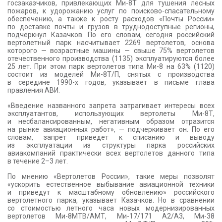
госзаказчиков, привлекающих Ми-8Т для тушения лесных
пожаров, к удорожанию услуг по поисково-спасательному
обеспечению, а также к росту расходов «Почты России»
по доставке почты и грузов в труднодоступные регионы,
подчеркнул Казачков. По его словам, сегодня российский
вертолетный парк насчитывает 2269 вертолетов, основа
которого — возрастные машины — свыше 75% вертолетов
отечественного производства (1135) эксплуатируются более
25 лет. При этом парк вертолетов типа Ми-8 на 63% (1120)
состоит из моделей Ми-8Т/П, снятых с производства
в середине 1990-х годов, указывает в письме глава
правления АВИ.
«Введение названного запрета затрагивает интересы всех
эксплуатантов, использующих вертолеты Ми-8Т,
и несбалансированным, негативным образом отразится
на рынке авиационных работ», — подчеркивает он. По его
словам, запрет приведет к списанию и выводу
из эксплуатации из структуры парка российских
авиакомпаний практически всех вертолетов данного типа
в течение 2–3 лет.
По мнению «Вертолетов России», такие меры позволят
«ускорить естественное выбывание авиационной техники
и приведут к масштабному обновлению» российского
вертолетного парка, указывает Казачков. Но в сравнении
со стоимостью летного часа новых модернизированных
вертолетов Ми-8МТВ/АМТ, Ми-17/171 А2/А3, Ми-38