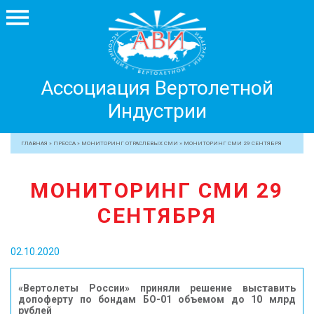
Ассоциация
Ассоциация Вертолетной
Вертолетной
Индустрии
Индустрии
+7 499 755 99 29
ГЛАВНАЯ
»
ПРЕССА
»
МОНИТОРИНГ ОТРАСЛЕВЫХ СМИ
»
МОНИТОРИНГ СМИ 29 СЕНТЯБРЯ
АССОЦИАЦИЯ
МОНИТОРИНГ СМИ 29
ЧЛЕНЫ АВИ
СЕНТЯБРЯ
МЕРОПРИЯТИЯ
ПРОФЕССИОНАЛАМ
02.10.2020
ЖУРНАЛ
ПРЕССА
«Вертолеты России» приняли решение выставить
допоферту по бондам БО-01 объемом до 10 млрд
МЕДИА
рублей