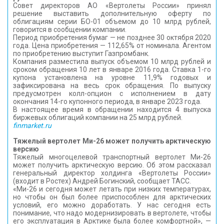
Совет директоров АО «Вертолеты России» принял
КОНТАКТЫ
решение выставить дополнительную оферту по
облигациям серии БО-01 объемом до 10 млрд рублей,
говорится в сообщении компании.
Период приобретения бумаг — не позднее 30 октября 2020
года. Цена приобретения — 112,65% от номинала. Агентом
по приобретению выступит Газпромбанк.
Компания разместила выпуск объемом 10 млрд рублей и
сроком обращения 10 лет в январе 2016 года. Ставка 1-го
купона установлена на уровне 11,9% годовых и
зафиксирована на весь срок обращения. По выпуску
предусмотрен колл-опцион с исполнением в дату
окончания 14-го купонного периода, в январе 2023 года.
В настоящее время в обращении находится 4 выпуска
биржевых облигаций компании на 25 млрд рублей.
finmarket.ru
Тяжелый вертолет Ми-26 может получить арктическую
версию
Тяжелый многоцелевой транспортный вертолет Ми-26
может получить арктическую версию. Об этом рассказал
генеральный директор холдинга «Вертолеты России»
(входит в Ростех) Андрей Богинский, сообщает ТАСС.
«Ми-26 и сегодня может летать при низких температурах,
но чтобы он был более приспособлен для арктических
условий, его можно доработать. У нас сегодня есть
понимание, что надо модернизировать в вертолете, чтобы
его эксплуатация в Арктике была более комфортной», —