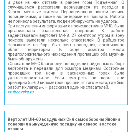
и двое из них отстали в районе горы Подъемная. О
случившемся рассказали вернувшиеся из поездки в
Коргон местные жители. Первоначально поиски велись
полицейскими, а также волонтёрами на лошадях. Работа
не принесла результата, людей обнаружить не удалось.
При поступлении информации о происшествии в МЧС, была
организована спасательная операция. К работе
задействовали вертолет МИ-8. 27 сентября утром в зону
поисков вылетели несколько спасателей. В райцентре
Чарышское на борт был взят проводник, организован
облет территории. В ходе осмотра места
предположительного нахождения пропавших оба мужчин
были обнаружены.
«Спасатели МЧС благополучно подняли найденных на борт
вертолёта и передали для осмотра медикам. Состояние
проведших три ночи в заснеженных горах было
удовлетворительное. Если смотреть по карте, они
примерно 55-60 километров прошли от того места, где был
разбит их лагерь», — рассказал один из спасателей.
vrubcovske.ru
Вертолет UH-60 воздушных Сил самообороны Японии
совершил вынужденную посадку на северо-востоке
страны