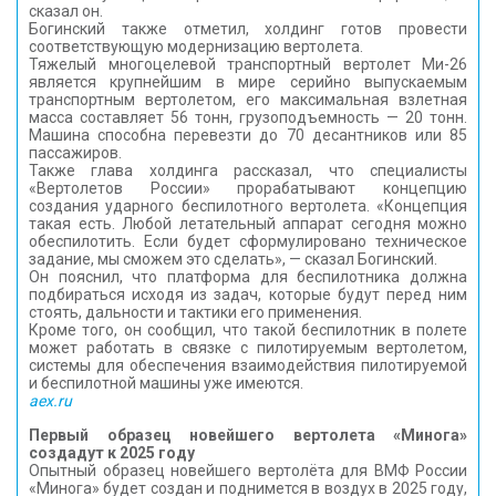
сказал он.
Богинский также отметил, холдинг готов провести
соответствующую модернизацию вертолета.
Тяжелый многоцелевой транспортный вертолет Ми-26
является крупнейшим в мире серийно выпускаемым
транспортным вертолетом, его максимальная взлетная
масса составляет 56 тонн, грузоподъемность — 20 тонн.
Машина способна перевезти до 70 десантников или 85
пассажиров.
Также глава холдинга рассказал, что специалисты
«Вертолетов России» прорабатывают концепцию
создания ударного беспилотного вертолета. «Концепция
такая есть. Любой летательный аппарат сегодня можно
обеспилотить. Если будет сформулировано техническое
задание, мы сможем это сделать», — сказал Богинский.
Он пояснил, что платформа для беспилотника должна
подбираться исходя из задач, которые будут перед ним
стоять, дальности и тактики его применения.
Кроме того, он сообщил, что такой беспилотник в полете
может работать в связке с пилотируемым вертолетом,
системы для обеспечения взаимодействия пилотируемой
и беспилотной машины уже имеются.
aex.ru
Первый образец новейшего вертолета «Минога»
создадут к 2025 году
Опытный образец новейшего вертолёта для ВМФ России
«Минога» будет создан и поднимется в воздух в 2025 году,