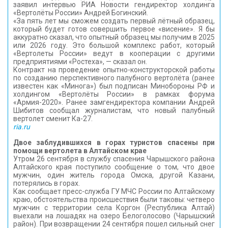
заявил интервью РИА Новости гендиректор холдинга
«Вертолёты России» Андрей Богинский.
«За пять лет мы сможем создать первый лётный образец,
который будет готов совершить первое «висение». Я бы
аккуратно сказал, что опытный образец мы получим в 2025
или 2026 году. Это большой комплекс работ, который
«Вертолеты России» ведут в кооперации с другими
предприятиями «Ростеха», — сказал он.
Контракт на проведение опытно-конструкторской работы
по созданию перспективного палубного вертолёта (ранее
известен как «Минога») был подписан Минобороны РФ и
холдингом «Вертолёты России» в рамках форума
«Армия-2020». Ранее замгендиректора компании Андрей
Шибитов сообщал журналистам, что новый палубный
вертолет сменит Ка-27.
ria.ru
Двое заблудившихся в горах туристов спасены при
помощи вертолета в Алтайском крае
Утром 26 сентября в службу спасения Чарышского района
Алтайского края поступило сообщение о том, что двое
мужчин, один житель города Омска, другой Казани,
потерялись в горах.
Как сообщает пресс-служба ГУ МЧС России по Алтайскому
краю, обстоятельства происшествия были таковы: четверо
мужчин с территории села Коргон (Республика Алтай)
выехали на лошадях на озеро Белоголосово (Чарышский
район). При возвращении 24 сентября пошел сильный снег