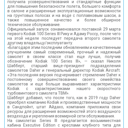
получила усовершенствования и стандартные функции
для повышения безопасности полета, большего комфорта
в салоне и расширенные эксплуатационные возможности
на грунтовых полосах и на воде с поплавковым шасси, а
также повышенное качество и более обширное
техническое обслуживание.
Официальный запуск ознаменовался поставкой 29 марта
первого Kodiak 100 Series III Рику и Адаму Россу, после чего
на этой неделе последует передача второго самолета
другому владельцу/эксплуатанту.
«Благодаря этим последним обновлениям и качественным
улучшениям самый современный, прочный и надежный
самолет в своем классе стал еще лучше, получив
обозначение Kodiak 100 Series III», — сказал Николя
Шабберт, старший вице-президент подразделения
самолетов Daher и генеральный директор Kodiak Aircraft.
«Эта последняя версия подчеркивает стремление Daher к
постоянному совершенствованию своего семейства
самолетов и еще больше выравнивает характеристики
Kodiak с характеристиками нашего скоростного
турбовинтового самолета TBM».
Шабберт добавил, что после того, как в 2019 году Daher
приобрел компанию Kodiak и производственные мощности
в Сандпойнт, штат Айдахо, компания приложила свои
ресурсы для расширения возможностей этого воздушного
вездехода и укрепления всемирной сети обслуживания.
На самолетах Series III предлагается восьмиместная
кабина Executive Edition с креслами клубного типа для