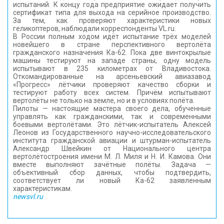
испытаний. К концу года предприятие ожидает получить
сертификат типа для выхода на серийное производство.
За тем, как проверяют характеристики новых
геликоптеров, наблюдали корреспонденты VL.ru.
В России полным ходом идёт испытание трёх моделей
новейшего в стране перспективного вертолёта
гражданского назначения Ка-62. Пока две винтокрылые
машины тестируют на западе страны, одну модель
испытывают в 235 километрах от Владивостока.
Откомандированные на арсеньевский авиазавод
«Прогресс» лётчики проверяют качество сборки и
тестируют работу всех систем. Причём испытывают
вертолёты не только на земле, но и в условиях полёта.
Пилоты — настоящие мастера своего дела, обученные
управлять как гражданскими, так и современными
боевыми вертолётами. Это лётчик-испытатель Алексей
Леонов из Государственного научно-исследовательского
института гражданской авиации и штурман-испытатель
Александр Швейкин от Национального центра
вертолётостроения имени М. Л. Миля и Н. И. Камова. Они
вместе выполняют зачётные полёты. Задача —
объективный сбор данных, чтобы подтвердить,
соответствует ли новый Ка-62 заявленным
характеристикам.
newsvl.ru