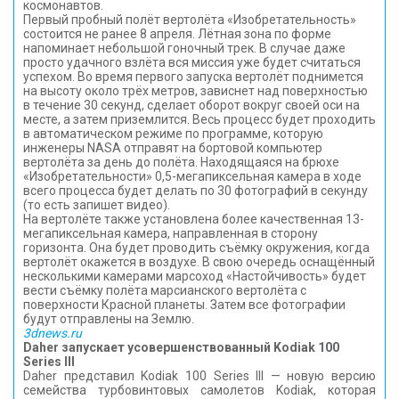
космонавтов.
Первый пробный полёт вертолёта «Изобретательность»
состоится не ранее 8 апреля. Лётная зона по форме
напоминает небольшой гоночный трек. В случае даже
просто удачного взлёта вся миссия уже будет считаться
успехом. Во время первого запуска вертолёт поднимется
на высоту около трёх метров, зависнет над поверхностью
в течение 30 секунд, сделает оборот вокруг своей оси на
месте, а затем приземлится. Весь процесс будет проходить
в автоматическом режиме по программе, которую
инженеры NASA отправят на бортовой компьютер
вертолёта за день до полёта. Находящаяся на брюхе
«Изобретательности» 0,5-мегапиксельная камера в ходе
всего процесса будет делать по 30 фотографий в секунду
(то есть запишет видео).
На вертолёте также установлена более качественная 13-
мегапиксельная камера, направленная в сторону
горизонта. Она будет проводить съёмку окружения, когда
вертолёт окажется в воздухе. В свою очередь оснащённый
несколькими камерами марсоход «Настойчивость» будет
вести съёмку полёта марсианского вертолёта с
поверхности Красной планеты. Затем все фотографии
будут отправлены на Землю.
3dnews.ru
Daher запускает усовершенствованный Kodiak 100
Series III
Daher представил Kodiak 100 Series III — новую ​​версию
семейства турбовинтовых самолетов Kodiak, которая