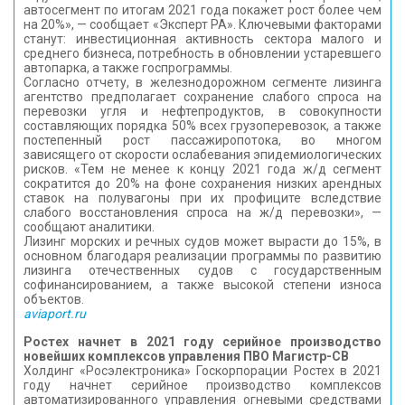
автосегмент по итогам 2021 года покажет рост более чем
на 20%», — сообщает «Эксперт РА». Ключевыми факторами
станут: инвестиционная активность сектора малого и
среднего бизнеса, потребность в обновлении устаревшего
автопарка, а также госпрограммы.
Согласно отчету, в железнодорожном сегменте лизинга
агентство предполагает сохранение слабого спроса на
перевозки угля и нефтепродуктов, в совокупности
составляющих порядка 50% всех грузоперевозок, а также
постепенный рост пассажиропотока, во многом
зависящего от скорости ослабевания эпидемиологических
рисков. «Тем не менее к концу 2021 года ж/д сегмент
сократится до 20% на фоне сохранения низких арендных
ставок на полувагоны при их профиците вследствие
слабого восстановления спроса на ж/д перевозки», —
сообщают аналитики.
Лизинг морских и речных судов может вырасти до 15%, в
основном благодаря реализации программы по развитию
лизинга отечественных судов с государственным
софинансированием, а также высокой степени износа
объектов.
aviaport.ru
Ростех начнет в 2021 году серийное производство
новейших комплексов управления ПВО Магистр-СВ
Холдинг «Росэлектроника» Госкорпорации Ростех в 2021
году начнет серийное производство комплексов
автоматизированного управления огневыми средствами