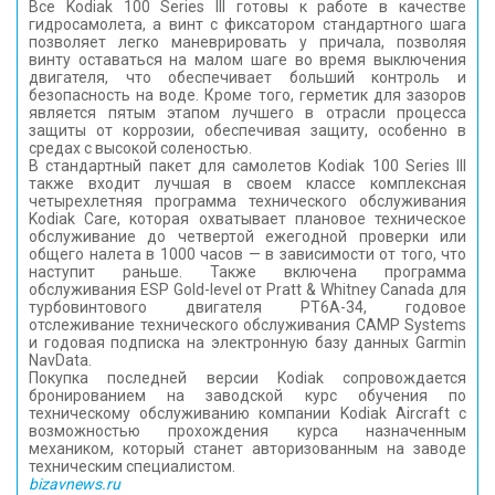
Все Kodiak 100 Series III готовы к работе в качестве
гидросамолета, а винт с фиксатором стандартного шага
позволяет легко маневрировать у причала, позволяя
винту оставаться на малом шаге во время выключения
двигателя, что обеспечивает больший контроль и
безопасность на воде. Кроме того, герметик для зазоров
является пятым этапом лучшего в отрасли процесса
защиты от коррозии, обеспечивая защиту, особенно в
средах с высокой соленостью.
В стандартный пакет для самолетов Kodiak 100 Series III
также входит лучшая в своем классе комплексная
четырехлетняя программа технического обслуживания
Kodiak Care, которая охватывает плановое техническое
обслуживание до четвертой ежегодной проверки или
общего налета в 1000 часов — в зависимости от того, что
наступит раньше. Также включена программа
обслуживания ESP Gold-level от Pratt & Whitney Canada для
турбовинтового двигателя PT6A-34, годовое
отслеживание технического обслуживания CAMP Systems
и годовая подписка на электронную базу данных Garmin
NavData.
Покупка последней версии Kodiak сопровождается
бронированием на заводской курс обучения по
техническому обслуживанию компании Kodiak Aircraft с
возможностью прохождения курса назначенным
механиком, который станет авторизованным на заводе
техническим специалистом.
bizavnews.ru