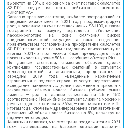
вырастет на 50%, в основном за счет поставок самолетов
КОНТАКТЫ
SSJ100, следует из отчета рейтингового агентства
«Эксперт РА».
Согласно прогнозу агентства, наиболее пострадавший от
пандемии авиасегмент в 2021 году продемонстрирует
рост, в основном за счет поставок новых SSJ100, а также
госгарантий на закупку вертолетов. «Увеличение
пассажиропотока на фоне смягчения рисков
эпидемиологической ситуации, а также выделение
правительством госгарантий на приобретение самолетов
SSJ100 позволят, по нашим ожиданиям, авиасегменту по
итогам 2021-го при низкой базе предыдущего года
показать рост на уровне 50%», — сообщает «Эксперт РА».
По данным агентства, снижение объемов сделок
крупнейших государственных компаний в сегментах
железнодорожной и авиатехники, продолжается с
середины 2019 года. «Введенные карантинные
ограничения и падение спроса на услуги перевозчиков
вследствие пандемии усугубили положение и привели к
сокращению объема нового бизнеса (объема рынка
лизинга — ред.) в данных сегментах на 26 и 15%
соответственно. Новый бизнес сегмента лизинга морских и
речных судов сократился на 36%», — говорится в отчете. По
итогам года, ключевым драйвером рынка стал автолизинг,
увеличивший объем нового бизнеса на 8%, несмотря на
падение автопродаж.
Аналитики полагают, что этот тренд продолжится и в 2021
году. «Основываясь на базовом сценарии развития,