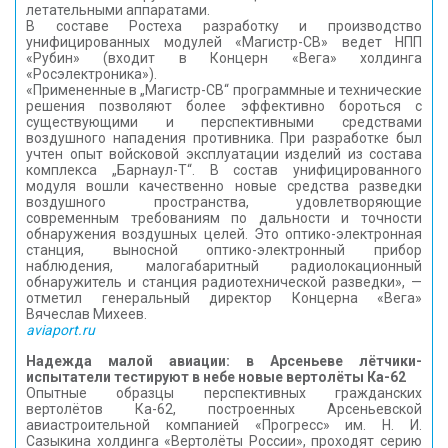
летательными аппаратами.
В составе Ростеха разработку и производство
унифицированных модулей «Магистр-СВ» ведет НПП
«Рубин» (входит в Концерн «Вега» холдинга
«Росэлектроника»).
«Примененные в „Магистр-СВ“ программные и технические
решения позволяют более эффективно бороться с
существующими и перспективными средствами
воздушного нападения противника. При разработке был
учтен опыт войсковой эксплуатации изделий из состава
комплекса „Барнаул-Т“. В состав унифицированного
модуля вошли качественно новые средства разведки
воздушного пространства, удовлетворяющие
современным требованиям по дальности и точности
обнаружения воздушных целей. Это оптико-электронная
станция, выносной оптико-электронный прибор
наблюдения, малогабаритный радиолокационный
обнаружитель и станция радиотехнической разведки», —
отметил генеральный директор Концерна «Вега»
Вячеслав Михеев.
aviaport.ru
Надежда малой авиации: в Арсеньеве лётчики-
испытатели тестируют в небе новые вертолёты Ка-62
Опытные образцы перспективных гражданских
вертолётов Ка-62, построенных Арсеньевской
авиастроительной компанией «Прогресс» им. Н. И.
Сазыкина холдинга «Вертолёты России», проходят серию