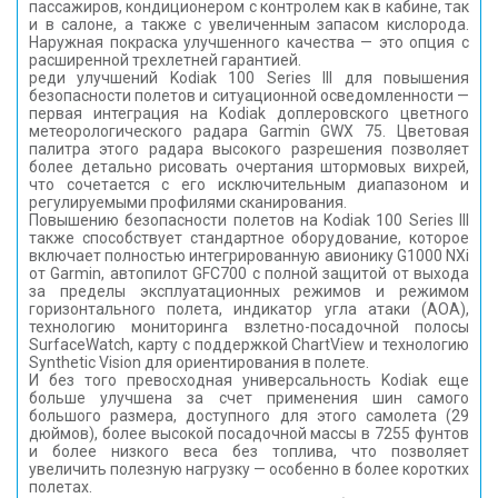
пассажиров, кондиционером с контролем как в кабине, так
и в салоне, а также с увеличенным запасом кислорода.
Наружная покраска улучшенного качества — это опция с
расширенной трехлетней гарантией.
реди улучшений Kodiak 100 Series III для повышения
безопасности полетов и ситуационной осведомленности —
первая интеграция на Kodiak доплеровского цветного
метеорологического радара Garmin GWX 75. Цветовая
палитра этого радара высокого разрешения позволяет
более детально рисовать очертания штормовых вихрей,
что сочетается с его исключительным диапазоном и
регулируемыми профилями сканирования.
Повышению безопасности полетов на Kodiak 100 Series III
также способствует стандартное оборудование, которое
включает полностью интегрированную авионику G1000 NXi
от Garmin, автопилот GFC700 с полной защитой от выхода
за пределы эксплуатационных режимов и режимом
горизонтального полета, индикатор угла атаки (AOA),
технологию мониторинга взлетно-посадочной полосы
SurfaceWatch, карту с поддержкой ChartView и технологию
Synthetic Vision для ориентирования в полете.
И без того превосходная универсальность Kodiak еще
больше улучшена за счет применения шин самого
большого размера, доступного для этого самолета (29
дюймов), более высокой посадочной массы в 7255 фунтов
и более низкого веса без топлива, что позволяет
увеличить полезную нагрузку — особенно в более коротких
полетах.