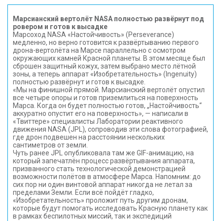
Марсианский вертолёт NASA полностью развёрнут под
ровером и готов к высадке
Марсоход NASA «Настойчивость» (Perseverance)
медленно, но верно готовится к развёртыванию первого
дрона-вертолёта на Марсе параллельно с осмотром
окружающих камней Красной планеты. В этом месяце был
сброшен защитный кожух, затем выбрано место лётной
зоны, а теперь аппарат «Изобретательность» (Ingenuity)
полностью развёрнут и готов к высадке.
«Мы на финишной прямой. Марсианский вертолёт опустил
все четыре опоры и готов приземлиться на поверхность
Марса. Когда он будет полностью готов, „Настойчивость“
аккуратно опустит его на поверхность», — написали в
«Твиттере» специалисты Лаборатории реактивного
движения NASA (JPL), сопроводив эти слова фотографией,
где дрон подвешен на расстоянии нескольких
сантиметров от земли.
Чуть ранее JPL опубликовала там же GIF-анимацию, на
который запечатлён процесс развёртывания аппарата,
призванного стать технологической демонстрацией
возможности полётов в атмосфере Марса. Напомним: до
сих пор ни один винтовой аппарат никогда не летал за
пределами Земли. Если всё пойдёт гладко,
«Изобретательность» проложит путь другим дронам,
которые будут помогать исследовать Красную планету как
в рамках беспилотных миссий, так и экспедиций