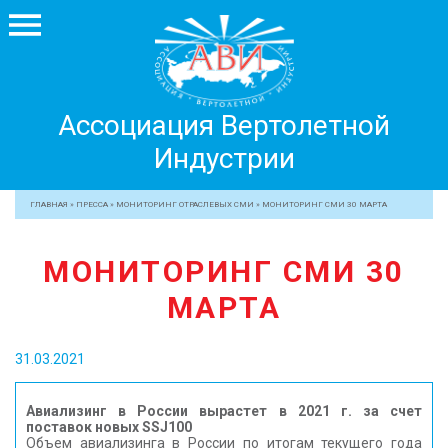
Ассоциация
Ассоциация Вертолетной
Вертолетной
Индустрии
Индустрии
+7 499 755 99 29
ГЛАВНАЯ
»
ПРЕССА
»
МОНИТОРИНГ ОТРАСЛЕВЫХ СМИ
»
МОНИТОРИНГ СМИ 30 МАРТА
АССОЦИАЦИЯ
МОНИТОРИНГ СМИ 30
ЧЛЕНЫ АВИ
МАРТА
МЕРОПРИЯТИЯ
ПРОФЕССИОНАЛАМ
31.03.2021
ЖУРНАЛ
ПРЕССА
Авиализинг в России вырастет в 2021 г. за счет
поставок новых SSJ100
МЕДИА
Объем авиализинга в России по итогам текущего года