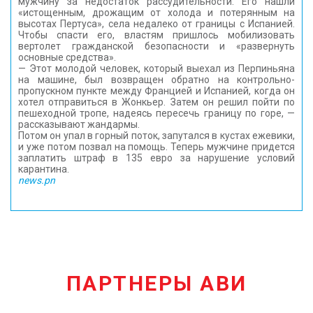
мужчину за недостаток рассудительности. Его нашли
«истощенным, дрожащим от холода и потерянным на
высотах Пертуса», села недалеко от границы с Испанией.
Чтобы спасти его, властям пришлось мобилизовать
вертолет гражданской безопасности и «развернуть
основные средства».
— Этот молодой человек, который выехал из Перпиньяна
на машине, был возвращен обратно на контрольно-
пропускном пункте между Францией и Испанией, когда он
хотел отправиться в Жонкьер. Затем он решил пойти по
пешеходной тропе, надеясь пересечь границу по горе, —
рассказывают жандармы.
Потом он упал в горный поток, запутался в кустах ежевики,
и уже потом позвал на помощь. Теперь мужчине придется
заплатить штраф в 135 евро за нарушение условий
карантина.
news.pn
ПАРТНЕРЫ АВИ