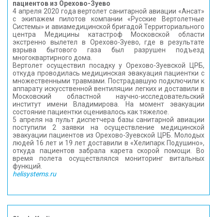
пациентов из Орехово-Зуево
4 апреля 2020 года вертолет санитарной авиации «Ансат»
c экипажем пилотов компании «Русские Вертолетные
Системы» и авиамедицинской бригадой Территориального
центра Медицины катастроф Московской области
экстренно вылетел в Орехово-Зуево, где в результате
взрыва бытового газа был разрушен подъезд
многоквартирного дома.
Вертолет осуществил посадку у Орехово-Зуевской ЦРБ,
откуда проводилась медицинская эвакуация пациентки с
множественными травмами. Пострадавшую подключили к
аппарату искусственной вентиляции легких и доставили в
Московский областной научно-исследовательский
институт имени Владимирова. На момент эвакуации
состояние пациентки оценивалось как тяжелое.
5 апреля на пульт диспетчера базы санитарной авиации
поступили 2 заявки на осуществление медицинской
эвакуации пациентов из Орехово-Зуевской ЦРБ. Молодых
людей 16 лет и 19 лет доставили в «Хелипарк Подушино»,
откуда пациентов забрала карета скорой помощи. Во
время полета осуществлялся мониторинг витальных
функций.
helisystems.ru