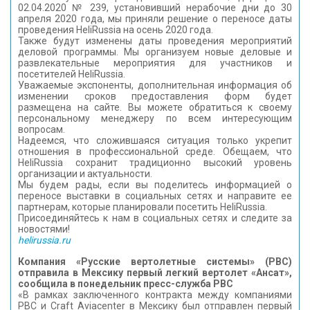
02.04.2020 № 239, установивший нерабочие дни до 30
КОНТАКТЫ
апреля 2020 года, мы приняли решение о переносе даты
проведения HeliRussiа на осень 2020 года.
Также будут изменены даты проведения мероприятий
деловой программы. Мы организуем новые деловые и
развлекательные мероприятия для участников и
посетителей HeliRussia.
Уважаемые экспоненты, дополнительная информация об
изменении сроков предоставления форм будет
размещена на сайте. Вы можете обратиться к своему
персональному менеджеру по всем интересующим
вопросам.
Надеемся, что сложившаяся ситуация только укрепит
отношения в профессиональной среде. Обещаем, что
HeliRussia сохранит традиционно высокий уровень
организации и актуальности.
Мы будем рады, если вы поделитесь информацией о
переносе выставки в социальных сетях и направите ее
партнерам, которые планировали посетить HeliRussia.
Присоединяйтесь к нам в социальных сетях и следите за
новостями!
helirussia.ru
Компания «Русские вертолетные системы» (РВС)
отправила в Мексику первый легкий вертолет «Ансат»,
сообщила в понедельник пресс-служба РВС
«В рамках заключенного контракта между компаниями
РВС и Craft Aviacenter в Мексику был отправлен первый