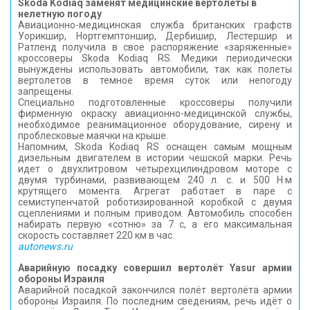
Skoda Kodiaq заменят медицинские вертолеты в
нелетную погоду
Авиационно-медицинская служба британских графств
Уорикшир, Нортгемптоншир, Дербишир, Лестершир и
Ратленд получила в свое распоряжение «заряженные»
кроссоверы Skoda Kodiaq RS. Медики периодически
вынуждены использовать автомобили, так как полеты
вертолетов в темное время суток или непогоду
запрещены.
Специально подготовленные кроссоверы получили
фирменную окраску авиационно-медицинской службы,
необходимое реанимационное оборудование, сирену и
проблесковые маячки на крыше.
Напомним, Skoda Kodiaq RS оснащен самым мощным
дизельным двигателем в истории чешской марки. Речь
идет о двухлитровом четырехцилиндровом моторе с
двумя турбинами, развивающем 240 л. с. и 500 Н·м
крутящего момента. Агрегат работает в паре с
семиступенчатой роботизированной коробкой с двумя
сцеплениями и полным приводом. Автомобиль способен
набирать первую «сотню» за 7 с, а его максимальная
скорость составляет 220 км в час.
autonews.ru
Аварийную посадку совершил вертолёт Yasur армии
обороны Израиля
Аварийной посадкой закончился полёт вертолёта армии
обороны Израиля. По последним сведениям, речь идёт о