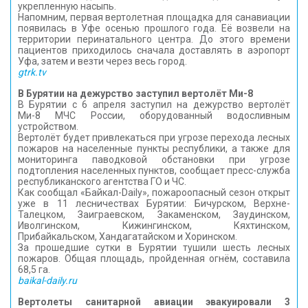
укрепленную насыпь.
Напомним, первая вертолетная площадка для санавиации
появилась в Уфе осенью прошлого года. Её возвели на
территории перинатального центра. До этого времени
пациентов приходилось сначала доставлять в аэропорт
Уфа, затем и везти через весь город.
gtrk.tv
В Бурятии на дежурство заступил вертолёт Ми-8
В Бурятии с 6 апреля заступил на дежурство вертолёт
Ми-8 МЧС России, оборудованный водосливным
устройством.
Вертолёт будет привлекаться при угрозе перехода лесных
пожаров на населенные пункты республики, а также для
мониторинга паводковой обстановки при угрозе
подтопления населенных пунктов, сообщает пресс-служба
республиканского агентства ГО и ЧС.
Как сообщал «Байкал-Daily», пожароопасный сезон открыт
уже в 11 лесничествах Бурятии: Бичурском, Верхне-
Талецком, Заиграевском, Закаменском, Заудинском,
Иволгинском, Кижингинском, Кяхтинском,
Прибайкальском, Хандагатайском и Хоринском.
За прошедшие сутки в Бурятии тушили шесть лесных
пожаров. Общая площадь, пройденная огнём, составила
68,5 га.
baikal-daily.ru
Вертолеты санитарной авиации эвакуировали 3