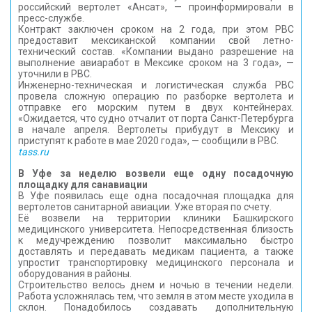
российский вертолет «Ансат», — проинформировали в
пресс-службе.
Контракт заключен сроком на 2 года, при этом РВС
предоставит мексиканской компании свой летно-
технический состав. «Компании выдано разрешение на
выполнение авиаработ в Мексике сроком на 3 года», —
уточнили в РВС.
Инженерно-техническая и логистическая служба РВС
провела сложную операцию по разборке вертолета и
отправке его морским путем в двух контейнерах.
«Ожидается, что судно отчалит от порта Санкт-Петербурга
в начале апреля. Вертолеты прибудут в Мексику и
приступят к работе в мае 2020 года», — сообщили в РВС.
tass.ru
В Уфе за неделю возвели еще одну посадочную
площадку для санавиации
В Уфе появилась еще одна посадочная площадка для
вертолетов санитарной авиации. Уже вторая по счету.
Её возвели на территории клиники Башкирского
медицинского университета. Непосредственная близость
к медучреждению позволит максимально быстро
доставлять и передавать медикам пациента, а также
упростит транспортировку медицинского персонала и
оборудования в районы.
Строительство велось днем и ночью в течении недели.
Работа усложнялась тем, что земля в этом месте уходила в
склон. Понадобилось создавать дополнительную