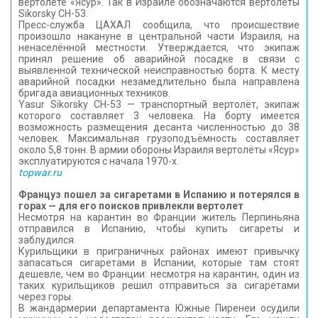
вертолёте «Ясур». Так в Израиле обозначаются вертолёты
Sikorsky CH-53.
Пресс-служба ЦАХАЛ сообщила, что происшествие
произошло накануне в центральной части Израиля, на
ненаселённой местности. Утверждается, что экипаж
принял решение об аварийной посадке в связи с
выявленной технической неисправностью борта. К месту
аварийной посадки незамедлительно была направлена
бригада авиационных техников.
Yasur Sikorsky CH-53 — транспортный вертолёт, экипаж
которого составляет 3 человека. На борту имеется
возможность размещения десанта численностью до 38
человек. Максимальная грузоподъёмность составляет
около 5,8 тонн. В армии обороны Израиля вертолёты «Ясур»
эксплуатируются с начала 1970-х.
topwar.ru
Француз пошел за сигаретами в Испанию и потерялся в
горах — для его поисков привлекли вертолет
Несмотря на карантин во Франции житель Перпиньяна
отправился в Испанию, чтобы купить сигареты и
заблудился.
Курильщики в приграничных районах имеют привычку
запасаться сигаретами в Испании, которые там стоят
дешевле, чем во Франции: несмотря на карантин, один из
таких курильщиков решил отправиться за сигаретами
через горы.
В жандармерии департамента Южные Пиренеи осудили