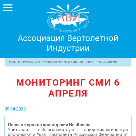
Ассоциация
Ассоциация Вертолетной
Вертолетной
Индустрии
Индустрии
+7 499 755 99 29
ГЛАВНАЯ
»
ПРЕССА
»
МОНИТОРИНГ ОТРАСЛЕВЫХ СМИ
»
МОНИТОРИНГ СМИ 6 АПРЕЛЯ
АССОЦИАЦИЯ
МОНИТОРИНГ СМИ 6
ЧЛЕНЫ АВИ
АПРЕЛЯ
МЕРОПРИЯТИЯ
ПРОФЕССИОНАЛАМ
09.04.2020
ЖУРНАЛ
ПРЕССА
Перенос сроков проведения HeliRussia
Учитывая неблагоприятную эпидемиологическую
МЕДИА
обстановку и Указ Президента Российской Федерации от