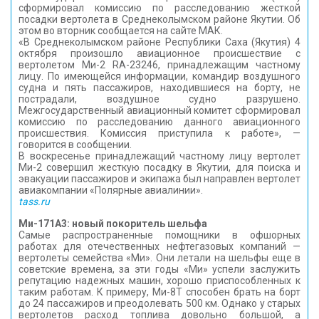
сформировал комиссию по расследованию жесткой
КОНТАКТЫ
посадки вертолета в Среднеколымском районе Якутии. Об
этом во вторник сообщается на сайте МАК.
«В Среднеколымском районе Республики Саха (Якутия) 4
октября произошло авиационное происшествие с
вертолетом Ми-2 RA-23246, принадлежащим частному
лицу. По имеющейся информации, командир воздушного
судна и пять пассажиров, находившиеся на борту, не
пострадали, воздушное судно разрушено.
Межгосударственный авиационный комитет сформировал
комиссию по расследованию данного авиационного
происшествия. Комиссия приступила к работе», —
говорится в сообщении.
В воскресенье принадлежащий частному лицу вертолет
Ми-2 совершил жесткую посадку в Якутии, для поиска и
эвакуации пассажиров и экипажа был направлен вертолет
авиакомпании «Полярные авиалинии».
tass.ru
Ми-171А3: новый покоритель шельфа
Самые распространенные помощники в офшорных
работах для отечественных нефтегазовых компаний —
вертолеты семейства «Ми». Они летали на шельфы еще в
советские времена, за эти годы «Ми» успели заслужить
репутацию надежных машин, хорошо приспособленных к
таким работам. К примеру, Ми-8Т способен брать на борт
до 24 пассажиров и преодолевать 500 км. Однако у старых
вертолетов расход топлива довольно большой, а