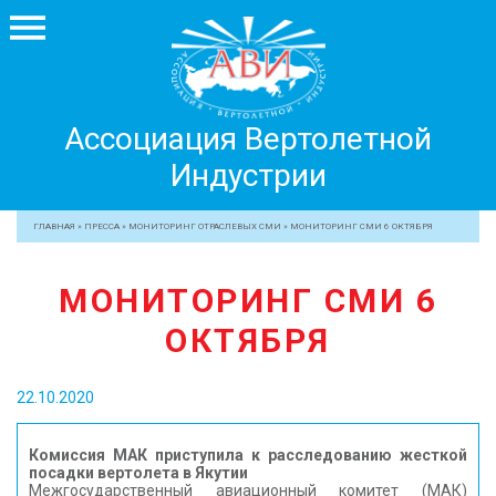
Ассоциация
Ассоциация Вертолетной
Вертолетной
Индустрии
Индустрии
+7 499 755 99 29
ГЛАВНАЯ
»
ПРЕССА
»
МОНИТОРИНГ ОТРАСЛЕВЫХ СМИ
»
МОНИТОРИНГ СМИ 6 ОКТЯБРЯ
АССОЦИАЦИЯ
МОНИТОРИНГ СМИ 6
ЧЛЕНЫ АВИ
ОКТЯБРЯ
МЕРОПРИЯТИЯ
ПРОФЕССИОНАЛАМ
22.10.2020
ЖУРНАЛ
ПРЕССА
Комиссия МАК приступила к расследованию жесткой
посадки вертолета в Якутии
МЕДИА
Межгосударственный авиационный комитет (МАК)