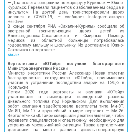
— Два вылета совершили по маршруту Курильск — Южно-
Курильск. Перевезли пациентов с заболеванием сердца и
инсультом. На другой день транспортировали двоих
человек с COVID-19, — сообщает Instagram-аккаунт
Helidrive.
В конце сентября РИА «Сахалин-Курилы» сообщало об
экстренной госпитализации двоих детей из
Александровска-Сахалинского и Смирных. Помощь
медиков из областной больницы потребовалась
годовалому малышу и школьнику. Их доставили в Южно-
Сахалинск на вертолете.
skr.su
Вертолетчики «ЮТэйр» получили благодарность
Министра энергетики России
Министр энергетики России Александр Новак отметил
благодарностью сотрудников «ЮТэйр», принимавших
участие в устранении последствий аварии на ТЭЦ-3 в
Норильске.
Летом 2020 года вертолеты и экипажи «ЮТэйр»
участвовали в ликвидации последствий разлива
дизельного топлива под Норильском. Для выполнения
работ компания задействовала вертолеты типа Ми-8Т,
Ми-8П, Ми-17 и крупнейший в мире вертолет — Ми-26.
Вертолетчики «ЮТэйр» совершили десятки вылетов, чтобы
перевезти специалистов и спецтехнику, необходимую для
устранения чрезвычайной ситуации. Также вертолетчики
доставили на место разлива дизель-генераторную