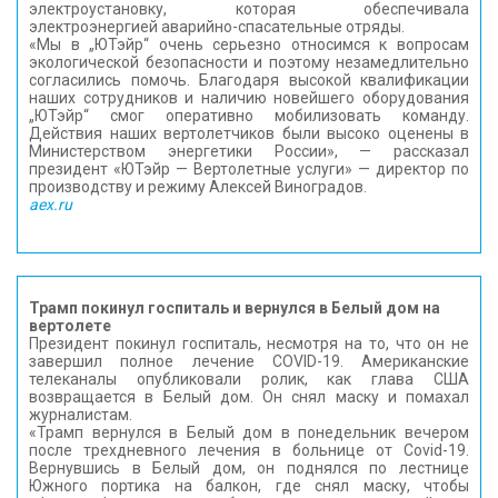
электроустановку, которая обеспечивала
электроэнергией аварийно-спасательные отряды.
«Мы в „ЮТэйр“ очень серьезно относимся к вопросам
экологической безопасности и поэтому незамедлительно
согласились помочь. Благодаря высокой квалификации
наших сотрудников и наличию новейшего оборудования
„ЮТэйр“ смог оперативно мобилизовать команду.
Действия наших вертолетчиков были высоко оценены в
Министерством энергетики России», — рассказал
президент «ЮТэйр — Вертолетные услуги» — директор по
производству и режиму Алексей Виноградов.
aex.ru
Трамп покинул госпиталь и вернулся в Белый дом на
вертолете
Президент покинул госпиталь, несмотря на то, что он не
завершил полное лечение COVID-19. Американские
телеканалы опубликовали ролик, как глава США
возвращается в Белый дом. Он снял маску и помахал
журналистам.
«Трамп вернулся в Белый дом в понедельник вечером
после трехдневного лечения в больнице от Covid-19.
Вернувшись в Белый дом, он поднялся по лестнице
Южного портика на балкон, где снял маску, чтобы