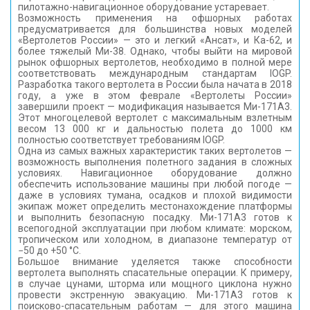
пилотажно-навигационное оборудование устаревает.
Возможность применения на офшорных работах
предусматривается для большинства новых моделей
«Вертолетов России» — это и легкий «Ансат», и Ка-62, и
более тяжелый Ми-38. Однако, чтобы выйти на мировой
рынок офшорных вертолетов, необходимо в полной мере
соответствовать международным стандартам IOGP.
Разработка такого вертолета в России была начата в 2018
году, а уже в этом феврале «Вертолеты России»
завершили проект — модификация называется Ми-171А3.
Этот многоцелевой вертолет с максимальным взлетным
весом 13 000 кг и дальностью полета до 1000 км
полностью соответствует требованиям IOGP.
Одна из самых важных характеристик таких вертолетов —
возможность выполнения полетного задания в сложных
условиях. Навигационное оборудование должно
обеспечить использование машины при любой погоде —
даже в условиях тумана, осадков и плохой видимости
экипаж может определить местонахождение платформы
и выполнить безопасную посадку. Ми-171А3 готов к
всепогодной эксплуатации при любом климате: морском,
тропическом или холодном, в диапазоне температур от
−50 до +50 °С.
Большое внимание уделяется также способности
вертолета выполнять спасательные операции. К примеру,
в случае цунами, шторма или мощного циклона нужно
провести экстренную эвакуацию. Ми-171А3 готов к
поисково-спасательным работам — для этого машина