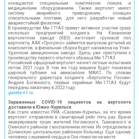
оснащается специальным комплексом поиска и
медицинским оборудованием. Также вертолет имеет
систему аварийного приводнения, оснащен
спасательными плотами, для него разработан новый
авариестойкий фюзеляж.
В производстве Ми-171А3 примут активное участие сразу
несколько предприятий холдинга. На Казанском
вертолетном заводе (КВЗ) изготовят грузовой пол
вертолета, ААК «Прогресс» займется выпуском деталей из
композитов, а финальная сборка будет налажена на Улан-
Удэнском авиационном заводе. Здесь уже приступили к
производству первого опытного образца Ми-171А3.
Российский офшорный вертолет начнет летные испытания
летом 2021 года. В том же году машина будет показана
широкой публике на авиасалоне МАКС. По словам
генерального директора холдинга «Вертолеты России»
Андрея Богинского, первые серийные Ми-171А3 будут
переданы заказчику в 2022 году.
gazeta-n1.ru
Зараженных COVID-19 пациентов на вертолете
доставили в Южно-Курильск
Как стало известно РИА «Сахалин-Курилы», за это время
вертолет отправляли в санитарный рейс пять раз. Врачи
эвакуировали троих жителей Ногликского, Тымовского и
Охинского районов с воспалением легких. Их определили в
Долинскую центральную районную больницу. Еще одному
человеку с ишемией сердца в Охе помогли на месте.