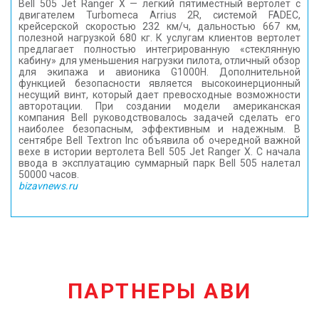
Bell 505 Jet Ranger X — легкий пятиместный вертолет с
двигателем Turbomeca Arrius 2R, системой FADEC,
крейсерской скоростью 232 км/ч, дальностью 667 км,
полезной нагрузкой 680 кг. К услугам клиентов вертолет
предлагает полностью интегрированную «стеклянную
кабину» для уменьшения нагрузки пилота, отличный обзор
для экипажа и авионика G1000H. Дополнительной
функцией безопасности является высокоинерционный
несущий винт, который дает превосходные возможности
авторотации. При создании модели американская
компания Bell руководствовалось задачей сделать его
наиболее безопасным, эффективным и надежным. В
сентябре Bell Textron Inc объявила об очередной важной
вехе в истории вертолета Bell 505 Jet Ranger X. С начала
ввода в эксплуатацию суммарный парк Bell 505 налетал
50000 часов.
bizavnews.ru
ПАРТНЕРЫ АВИ