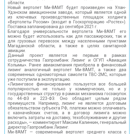
области.
Новый вертолет Ми-8АМТ будет произведен на Улан-
Удэнском авиационном заводе, который является одной
из ключевых производственных площадок холдинга
«Вертолеты России» (входит в Госкорпорацию «Ростех»).
Поставка запланирована до сентября 2021 г.
Благодаря универсальности вертолета Ми-8АМТ его
можно будет использовать как для пассажирских, так и
для грузовых перевозок между населенными пунктами
Магаданской области, а также в целях санитарной
авиации.
Данный проект является не первым в рамках
сотрудничества Газпромбанк Лизинг и ОГУП «Авиация
Колымы». Ранее авиакомпания приобрела в финансовый
лизинг аналогичный вертолет Ми-8АМТ, а также два
современных одномоторных самолета ТВС-2МС, которые
уже поступили в эксплуатацию.
«Лизинговое финансирование пользуется все большей
популярностью не только у коммерческих, но и у
государственных структур в рамках механизма госзакупок
по 44-ФЗ и 223-ФЗ. Оно обладает целым рядом
преимуществ. Например, лизинг не является долговым
обязательством субъекта РФ, платежи можно оплачивать
с казначейских счетов, а в договор лизинга можно
включить затраты на доставку, техобслуживание и другие
расходы», — комментирует Максим Калинкин, генеральный
директор Газпромбанк Лизинг.
Ми-8АМТ — современный вертолет среднего класса с