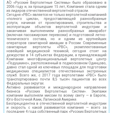
АО «Русские Вертолетные Системы» было образовано в
2006 году и, за прошедшие 15 лет, Компания стала одним
из лидеров отечественной вертолетной отрасли.
Сегодня «РВС» является не только вертолетной компанией
«полного цикла», предоставляющей разнообразные
услуги, начиная от проектирования, строительства и
эксплуатации объектов вертолетной индустрии и
заканчивая выполнением разнообразных авиаработ
(включая пассажирские перевозки) и подготовкой летно-
технического состава, но и одним из крупнейших
операторов санитарной авиации в России. Современные
санитарные вертолеты «РВС», укомплектованные
новейшей медицинской техникой, сегодня стоят на
дежурстве в 14 субъектах Федерации, а принадлежащий
Компании многофункциональный вертолетных центр
«Подушкино», расположенный в подмосковном Одинцово,
давно стал одной из ключевых площадок для подготовки
медицинских специалистов отечественных экстренных
служб. Всего же, с 2017 года вертолетами «РВС» было
транспортировано почти 8,5 тысяч пациентов во всех
Федеральных округах.
Активно развивается и международное направление
бизнеса «Русских Вертолетных Систем». Экипажи
компании выполняли миссии по всему свету — в Европе,
Юго-Восточной Азии, Латинской Америке.
Беспрецедентна в отечественной вертолетной индустрии
и скорость с какой развивается компания — всего за
последние 4 года собственный парк «Русских Вертолетных