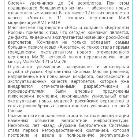
Систем» увеличился до 34 вертолетов. При этом
подавляющее большинство из них — абсолютно новые
отечественные машины. В том числе 17 легких вертолетов
класса «Ансат» и 11 средних вертолетов Ми-8
модификаций АМТ и МТВ.
Многолетнее партнерство «РВС» и холдинга «Вертолеты
России» привело к том, что сегодня компания является,
де-факто, лидерным эксплуатантом новейших российских
вертолетов. Компания не только обладает самым
большим парком новых «Ансатов», но также стала первым
гражданским эксплуатантом нового отечественного
вертолета Ми-38, который занял перспективную нишу
между Ми-8/Ми-171 и Ми-26.
Отдельного упоминания заслуживает и инженерная
служба «Русских Вертолетных Систем». Многие решения,
направленные на повышение комфорта, безопасности и
эксплуатационных качеств вертолетов, которые уже
внедряются отечественными разработчиками и
производителями, были впервые предложены
инженерами компании, накопившими уникальный опыт
эксплуатации новых моделей российских вертолетов в
самых разнообразных климатических условиях по всей
России.
Развивается и направление строительства и эксплуатации
наземных объектов вертолетной инфраструктуры.
Несколько лет назад «Русские Вертолетные Системы»
стала первой негосударственной компанией, которая
построила и ввела в полноценную эксплуатацию