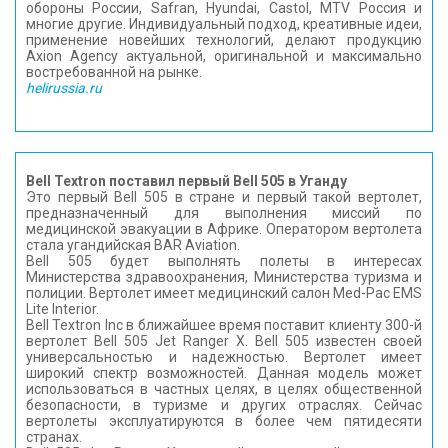
обороны России, Safran, Hyundai, Castol, MTV Россия и
многие другие. Индивидуальный подход, креативные идеи,
применение новейших технологий, делают продукцию
Axion Agency актуальной, оригинальной и максимально
востребованной на рынке.
helirussia.ru
Bell Textron поставил первый Bell 505 в Уганду
Это первый Bell 505 в стране и первый такой вертолет,
предназначенный для выполнения миссий по
медицинской эвакуации в Африке. Оператором вертолета
стала угандийская BAR Aviation.
Bell 505 будет выполнять полеты в интересах
Министерства здравоохранения, Министерства туризма и
полиции. Вертолет имеет медицинский салон Med-Pac EMS
Lite Interior.
Bell Textron Inc в ближайшее время поставит клиенту 300-й
вертолет Bell 505 Jet Ranger X. Bell 505 известен своей
универсальностью и надежностью. Вертолет имеет
широкий спектр возможностей. Данная модель может
использоваться в частных целях, в целях общественной
безопасности, в туризме и других отраслях. Сейчас
вертолеты эксплуатируются в более чем пятидесяти
странах.