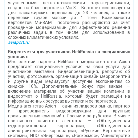
улучшенными летно-техническими характеристиками,
создан на базе вертолета Ми-8Т. Вертолет используется
для пассажирских перевозок до 23 человек, а также
перевозки грузов массой до 4 тонн. Возможности
вертолетов Ми-8АМТ постоянно расширяются за счет
проводимой модернизации для эффективного решения
различных задач, в том числе для использования в
сложных климатических условиях.
aviaport.ru
Видеотчеты для участников HeliRussia на специальных
условиях
Многолетний партнер HeliRussia медиа-агентство Axion
предлагает специальные условия на свои услуги для
участников выставки. Видеопрезентация, репортаж об
участии, фотосъемка, организация онлайн меороприятий
и другие виды медиауслуг доступны экспонентам со
скидкой 10%. Дополнительный бонус при заказе —
включение материала об участии вашей компании в
видеоотчет о HeliRussia, который будет размещён на
информационных ресурсах выставки и ее партнёров.
Медиа-агентство Axion — один из лидеров рынка, партнер
и производитель видеопродукции для крупных
промышленных компаний в России и за рубежом. В числе
постоянных клиентов агентства — «Объединенная
судостроительная корпорация», «Объединенная
авиастроительная корпорация», «Русские Вертолетные
системы», НПО «Энергомаш», «Роскосмос», Министерство