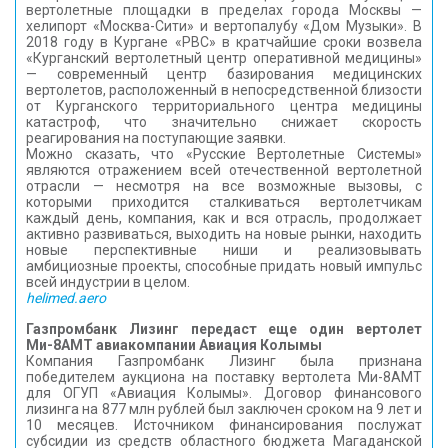
вертолетные площадки в пределах города Москвы —
хелипорт «Москва-Сити» и вертопалубу «Дом Музыки». В
2018 году в Кургане «РВС» в кратчайшие сроки возвела
«Курганский вертолетный центр оперативной медицины»
— современный центр базирования медицинских
вертолетов, расположенный в непосредственной близости
от Курганского территориального центра медицины
катастроф, что значительно снижает скорость
реагирования на поступающие заявки.
Можно сказать, что «Русские Вертолетные Системы»
являются отражением всей отечественной вертолетной
отрасли — несмотря на все возможные вызовы, с
которыми приходится сталкиваться вертолетчикам
каждый день, компания, как и вся отрасль, продолжает
активно развиваться, выходить на новые рынки, находить
новые перспективные ниши и реализовывать
амбициозные проекты, способные придать новый импульс
всей индустрии в целом.
helimed.aero
Газпромбанк Лизинг передаст еще один вертолет
Ми-8АМТ авиакомпании Авиация Колымы
Компания Газпромбанк Лизинг была признана
победителем аукциона на поставку вертолета Ми-8АМТ
для ОГУП «Авиация Колымы». Договор финансового
лизинга на 877 млн рублей был заключен сроком на 9 лет и
10 месяцев. Источником финансирования послужат
субсидии из средств областного бюджета Магаданской