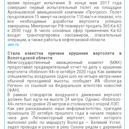
время проходит испытания. В конце мая 2017 года
совершил первый испытательный полет на площадке
Арсеньевской авиационной компании «Прогресс». Полет
продолжался 15 минут на скорости 110 км/ч и показал, что
все необходимые доработки вертолета успешно
завершены. Минпромторг РФ планирует продать 365 Ка-62
к 2030 году. В число основных сфер применения Ка-62
входят транспортировка пассажиров, спасательные
операции, а также работы в нефтегазовой области.
aex.ru
Стала известна причина крушения вертолета в
Вологодской области
Межгосударственный авиационный комитет (МАК)
предоставил предварительный отчет по делу о крушении
вертолета «Robinson-44» в октябре 2020 года. Как заявили
специалисты, воздушное судно шло на четыре метра ниже
обычной проходимой высоты, сообщает ИА «Вологда
Регион» со ссылкой на Федеральное агентство новостей
(ФАН).
В рамках стандартов воздушного движения вертолет
должен был идти на высоте 24 метра. Однако «Robinson-
44» летел на уровне 20 метров и столкнулся с опорой ЛЭП.
Как уже рассказывало наше информагентство, трагедия
произошла 20 октября прошлого года в начале первого
часа дня. Легкомоторный вертолет, пилот которого
выполнял рейс по маршруту Вологда — Великий Устюг,
задел провода и рухнул в реку Сухону рядом с деревней