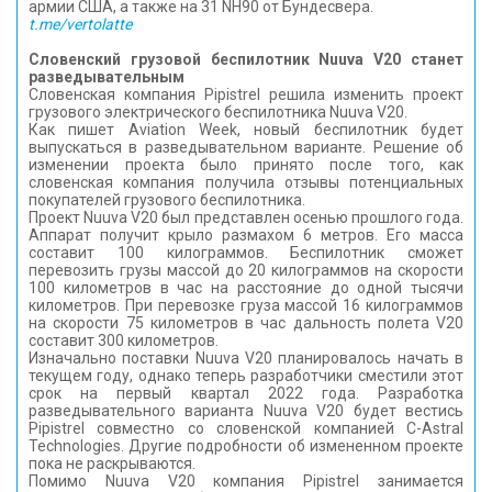
армии США, а также на 31 NH90 от Бундесвера.
t.me/vertolatte
Словенский грузовой беспилотник Nuuva V20 станет
разведывательным
Словенская компания Pipistrel решила изменить проект
грузового электрического беспилотника Nuuva V20.
Как пишет Aviation Week, новый беспилотник будет
выпускаться в разведывательном варианте. Решение об
изменении проекта было принято после того, как
словенская компания получила отзывы потенциальных
покупателей грузового беспилотника.
Проект Nuuva V20 был представлен осенью прошлого года.
Аппарат получит крыло размахом 6 метров. Его масса
составит 100 килограммов. Беспилотник сможет
перевозить грузы массой до 20 килограммов на скорости
100 километров в час на расстояние до одной тысячи
километров. При перевозке груза массой 16 килограммов
на скорости 75 километров в час дальность полета V20
составит 300 километров.
Изначально поставки Nuuva V20 планировалось начать в
текущем году, однако теперь разработчики сместили этот
срок на первый квартал 2022 года. Разработка
разведывательного варианта Nuuva V20 будет вестись
Pipistrel совместно со словенской компанией C-Astral
Technologies. Другие подробности об измененном проекте
пока не раскрываются.
Помимо Nuuva V20 компания Pipistrel занимается