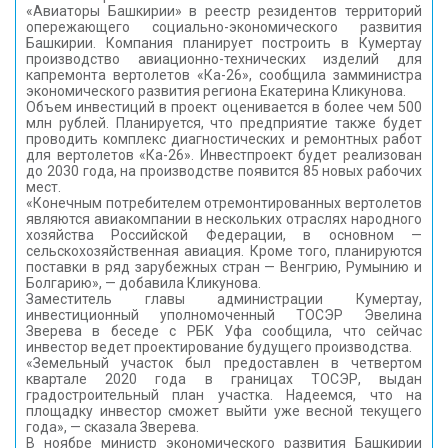
«Авиаторы Башкирии» в реестр резидентов территорий
КОНТАКТЫ
опережающего социально-экономического развития
Башкирии. Компания планирует построить в Кумертау
производство авиационно-технических изделий для
капремонта вертолетов «Ка-26», сообщила замминистра
экономического развития региона Екатерина Кликунова.
Объем инвестиций в проект оценивается в более чем 500
млн рублей. Планируется, что предприятие также будет
проводить комплекс диагностических и ремонтных работ
для вертолетов «Ка-26». Инвестпроект будет реализован
до 2030 года, на производстве появится 85 новых рабочих
мест.
«Конечным потребителем отремонтированных вертолетов
являются авиакомпании в нескольких отраслях народного
хозяйства Российской Федерации, в основном —
сельскохозяйственная авиация. Кроме того, планируются
поставки в ряд зарубежных стран — Венгрию, Румынию и
Болгарию», — добавила Кликунова.
Заместитель главы администрации Кумертау,
инвестиционный уполномоченный ТОСЭР Эвелина
Зверева в беседе с РБК Уфа сообщила, что сейчас
инвестор ведет проектирование будущего производства.
«Земельный участок был предоставлен в четвертом
квартале 2020 года в границах ТОСЭР, выдан
градостроительный план участка. Надеемся, что на
площадку инвестор сможет выйти уже весной текущего
года», — сказала Зверева.
В ноябре министр экономического развития Башкирии