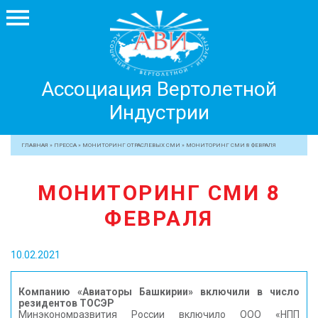
Ассоциация
Ассоциация Вертолетной
Вертолетной
Индустрии
Индустрии
+7 499 755 99 29
ГЛАВНАЯ
»
ПРЕССА
»
МОНИТОРИНГ ОТРАСЛЕВЫХ СМИ
»
МОНИТОРИНГ СМИ 8 ФЕВРАЛЯ
АССОЦИАЦИЯ
МОНИТОРИНГ СМИ 8
ЧЛЕНЫ АВИ
ФЕВРАЛЯ
МЕРОПРИЯТИЯ
ПРОФЕССИОНАЛАМ
10.02.2021
ЖУРНАЛ
ПРЕССА
Компанию «Авиаторы Башкирии» включили в число
резидентов ТОСЭР
МЕДИА
Минэкономразвития России включило ООО «НПП