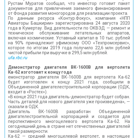
Рустам Муратов сообщал, что инвестор готовит пакет
документов для привлечения заемного финансирования
от Фонда развития моногородов для реализации проекта.
По данным ресурса «Контур.Фокус», компания «НПП
Авиаторы Башкирии» зарегистрирована 24 августа 2020
года в Кумертау. Вид деятельности по ОКВЭД — ремонт и
техническое обслуживание летательных аппаратов,
включая космические. Уставный капитал в 10 тыс. рублей
на 90% принадлежит уфимскому ООО «Техпромсервис»,
которое по итогам 2019 года получило 22,6 млн рублей
чистой прибыли при выручке в 299,5 млн рублей.
ufa.rbc.ru
Демонстратор двигателя ВК-1600В для вертолета
Ка-62 изготовят к концу года
емонстратор двигателя ВК-1600В для вертолета Ка-62
будет изготовлен к концу 2021 года, сообщили в
Объединенной двигателестроительной корпорации (ОДК,
входит в «Ростех»).
«В конце 2021 года двигатель-демонстратор будет собран.
Часть деталей для нового двигателя уже произведена», —
сказали в ОДК.
Двигатель ВК-1600В разработан Объединенной
двигателестроительной корпорацией и создается для
перспективного многоцелевого вертолета Ка-62. На
сегодняшний день в стране нет отечественных двигателей
такой размерности.
Ка-62 — средний многоцелевой вертолет, в настоящее