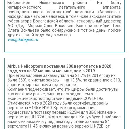
Бобровское Нюксенского района. На борту
четырехместного летательного аппарата,
принадлежавшего вертолетной компании «Аэросоюз»,
находились четыре человека, в том числе экс-заместитель
губернатора Вологодской области, генеральный директор
АО «Дед Мороз» Олег Васильев. Все они погибли. Тело
Олега Всильева было обнаружено в тот же день, поиски
других людей ведутся до сих пор.
vologdaregion.ru
Airbus Helicopters поставила 300 вертолетов в 2020
году, что на 32 машины меньше, чем в 2019
При этом валовые заказы упали на 21,7% (в 2019 году их
было 369), а чистые заказы — на 13,5%, по сравнению с 310,
зарегистрированными годом ранее.
Компания подчеркивает, что эти цифры были достигнуты
«на сложном рынке, сильно пострадавшем от
экономических последствий пандемии COVID-19».
Отмечается, что в 2020 году были сертифицированы
вертолеты H145 и H160. Кроме того, компания
осуществила поставку первых H225M для ВВС Испании и
вертолетов UH-72A Lakota с завода в Колумбусе. Наиболее
важными вехами в ушедшем году стали заказы на 84
вертолета H145, включая военную версию UH-72B, от