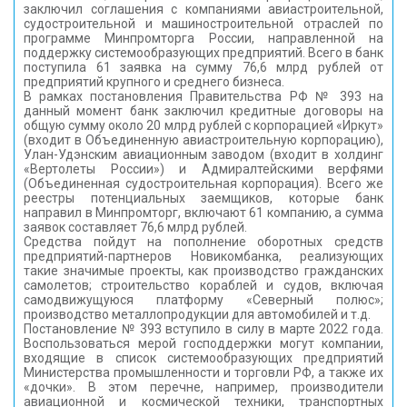
заключил соглашения с компаниями авиастроительной,
судостроительной и машиностроительной отраслей по
программе Минпромторга России, направленной на
поддержку системообразующих предприятий. Всего в банк
поступила 61 заявка на сумму 76,6 млрд рублей от
предприятий крупного и среднего бизнеса.
В рамках постановления Правительства РФ № 393 на
данный момент банк заключил кредитные договоры на
общую сумму около 20 млрд рублей с корпорацией «Иркут»
(входит в Объединенную авиастроительную корпорацию),
Улан-Удэнским авиационным заводом (входит в холдинг
«Вертолеты России») и Адмиралтейскими верфями
(Объединенная судостроительная корпорация). Всего же
реестры потенциальных заемщиков, которые банк
направил в Минпромторг, включают 61 компанию, а сумма
заявок составляет 76,6 млрд рублей.
Средства пойдут на пополнение оборотных средств
предприятий-партнеров Новикомбанка, реализующих
такие значимые проекты, как производство гражданских
самолетов; строительство кораблей и судов, включая
самодвижущуюся платформу «Северный полюс»;
производство металлопродукции для автомобилей и т.д.
Постановление № 393 вступило в силу в марте 2022 года.
Воспользоваться мерой господдержки могут компании,
входящие в список системообразующих предприятий
Министерства промышленности и торговли РФ, а также их
«дочки». В этом перечне, например, производители
авиационной и космической техники, транспортных