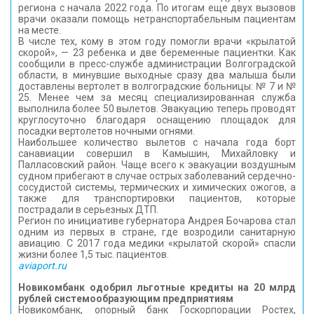
региона с начала 2022 года. По итогам еще двух вызовов
КОНТАКТЫ
врачи оказали помощь нетранспортабельным пациентам
на месте.
В числе тех, кому в этом году помогли врачи «крылатой
скорой», — 23 ребенка и две беременные пациентки. Как
сообщили в пресс-службе администрации Волгоградской
области, в минувшие выходные сразу два малыша были
доставлены вертолет в волгоградские больницы: № 7 и №
25. Менее чем за месяц специализированная служба
выполнила более 50 вылетов. Эвакуацию теперь проводят
круглосуточно благодаря оснащению площадок для
посадки вертолетов ночными огнями.
Наибольшее количество вылетов с начала года борт
санавиации совершил в Камышин, Михайловку и
Палласовский район. Чаще всего к эвакуации воздушным
судном прибегают в случае острых заболеваний сердечно-
сосудистой системы, термических и химических ожогов, а
также для транспортировки пациентов, которые
пострадали в серьезных ДТП.
Регион по инициативе губернатора Андрея Бочарова стал
одним из первых в стране, где возродили санитарную
авиацию. С 2017 года медики «крылатой скорой» спасли
жизни более 1,5 тыс. пациентов.
aviaport.ru
Новикомбанк одобрил льготные кредиты на 20 млрд
рублей системообразующим предприятиям
Новикомбанк, опорный банк Госкорпорации Ростех,