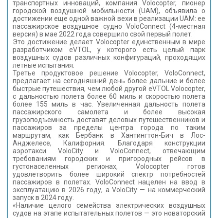
транспортных инноваций, компания Volocopter, пионер
городской воздушной мобильности (UAM), объявила о
достижении еще одной важной вехи в реализации UAM: ее
пассажирское воздушное судно VoloConnect (4-местная
версия) в мае 2022 года совершило свой первый полет.
Это достижение делает Volocopter единственным в мире
разработчиком eVTOL, у которого есть целый парк
воздушных судов различных конфигураций, проходящих
летные испытания.
Третье продуктовое решение Volocopter, VoloConnect,
предлагает на сегодняшний день более дальние и более
быстрые путешествия, чем любой другой eVTOL Volocopter,
с дальностью полета более 60 миль и скоростью полета
более 155 миль в час. Увеличенная дальность полета
пассажирского самолета и более высокая
грузоподъемность доставят деловых путешественников и
пассажиров за пределы центра города по таким
маршрутам, как Бербанк в Хантингтон-Бич в Лос-
Анджелесе, Калифорния. Благодаря конструкции
аэротакси VoloCity и VoloConnect, отвечающим
требованиям городских и пригородных рейсов в
густонаселенных регионах, Volocopter готов
удовлетворить более широкий спектр потребностей
пассажиров в полетах. VoloConnect нацелен на ввод в
эксплуатацию в 2026 году, а VoloCity — на коммерческий
запуск в 2024 году.
«Наличие целого семейства электрических воздушных
судов на этапе испытательных полетов — это новаторский