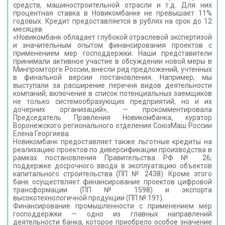
средств, машиностроительной отрасли и т.д. Для них
процентная ставка в Новикомбанке не превышает 11%
годовых. Кредит предоставляется в рублях на срок до 12
месяцев.
«Новикомбанк обладает глубокой отраслевой экспертизой
и значительным опытом финансирования проектов с
применением мер господдержки. Наши представители
принимали активное участие в обсуждении новой меры в
Минпромторге России, внесли ряд предложений, учтенных
в финальной версии постановления. Например, мы
выступали за расширение перечня видов деятельности
компаний, включение в список потенциальных заемщиков
не только системообразующих предприятий, но и их
дочерних организаций», — прокомментировала
Председатель Правления Новикомбанка, куратор
Воронежского регионального отделения СоюзМаш России
Елена Георгиева.
Новикомбанк предоставляет также льготные кредиты на
реализацию проектов по диверсификации производства в
рамках постановления Правительства РФ № 26;
поддержке досрочного ввода в эксплуатацию объектов
капитального строительства (ПП № 2438). Кроме этого
банк осуществляет финансирование проектов цифровой
трансформации (ПП № 1598) и экспорта
высокотехнологичной продукции (ПП № 191).
Финансирование промышленности с применением мер
господдержки — одно из главных направлений
деятельности банка, которое приобрело особое значение