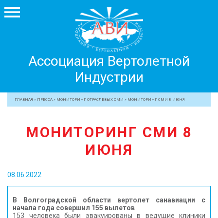
Ассоциация
Ассоциация Вертолетной
Вертолетной
Индустрии
Индустрии
+7 499 755 99 29
ГЛАВНАЯ
»
ПРЕССА
»
МОНИТОРИНГ ОТРАСЛЕВЫХ СМИ
»
МОНИТОРИНГ СМИ 8 ИЮНЯ
АССОЦИАЦИЯ
МОНИТОРИНГ СМИ 8
ЧЛЕНЫ АВИ
ИЮНЯ
МЕРОПРИЯТИЯ
ПРОФЕССИОНАЛАМ
08.06.2022
ЖУРНАЛ
ПРЕССА
В Волгоградской области вертолет санавиации с
начала года совершил 155 вылетов
МЕДИА
153 человека были эвакуированы в ведущие клиники