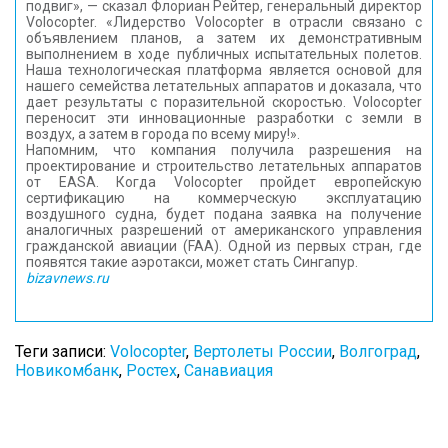
подвиг», — сказал Флориан Рейтер, генеральный директор
Volocopter. «Лидерство Volocopter в отрасли связано с
объявлением планов, а затем их демонстративным
выполнением в ходе публичных испытательных полетов.
Наша технологическая платформа является основой для
нашего семейства летательных аппаратов и доказала, что
дает результаты с поразительной скоростью. Volocopter
переносит эти инновационные разработки с земли в
воздух, а затем в города по всему миру!».
Напомним, что компания получила разрешения на
проектирование и строительство летательных аппаратов
от EASA. Когда Volocopter пройдет европейскую
сертификацию на коммерческую эксплуатацию
воздушного судна, будет подана заявка на получение
аналогичных разрешений от американского управления
гражданской авиации (FAA). Одной из первых стран, где
появятся такие аэротакси, может стать Сингапур.
bizavnews.ru
Теги записи:
Volocopter
,
Вертолеты России
,
Волгоград
,
Новикомбанк
,
Ростех
,
Санавиация