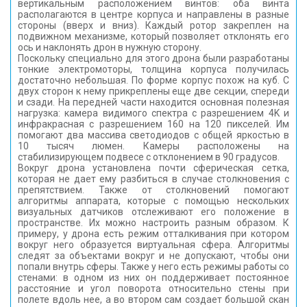
вертикальным расположением винтов: оба винта
располагаются в центре корпуса и направлены в разные
стороны (вверх и вниз). Каждый ротор закреплен на
подвижном механизме, который позволяет отклонять его
ось и наклонять дрон в нужную сторону.
Поскольку специально для этого дрона были разработаны
тонкие электромоторы, толщина корпуса получилась
достаточно небольшая. По форме корпус похож на куб. С
двух сторон к нему прикреплены еще две секции, спереди
и сзади. На передней части находится основная полезная
нагрузка: камера видимого спектра с разрешением 4K и
инфракрасная с разрешением 160 на 120 пикселей. Им
помогают два массива светодиодов с общей яркостью в
10 тысяч люмен. Камеры расположены на
стабилизирующем подвесе с отклонением в 90 градусов.
Вокруг дрона установлена почти сферическая сетка,
которая не дает ему разбиться в случае столкновения с
препятствием. Также от столкновений помогают
алгоритмы аппарата, которые с помощью нескольких
визуальных датчиков отслеживают его положение в
пространстве. Их можно настроить разным образом. К
примеру, у дрона есть режим отталкивания при котором
вокруг него образуется виртуальная сфера. Алгоритмы
следят за объектами вокруг и не допускают, чтобы они
попали внутрь сферы. Также у него есть режимы работы со
стенами: в одном из них он поддерживает постоянное
расстояние и угол поворота относительно стены при
полете вдоль нее, а во втором сам создает большой скан