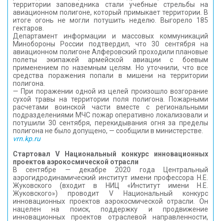
территории заповедника стали учебные стрельбы на
авиационном полигоне, который примыкает территории. В
итоге огонь не могли потушить неделю. Выгорело 185
гектаров.
Департамент информации и массовых коммуникаций
Минобороны России подтвердил, что 30 сентября на
авиационном полигоне Алферовский проходили плановые
полеты экипажей армейской авиации с боевым
применением по наземным целям. Но уточнили, что все
средства поражения попали в мишени на территории
полигона.
— При поражении одной из целей произошло возгорание
сухой травы на территории поля полигона. Пожарными
расчетами воинской части вместе с региональными
подразделениями МЧС пожар оперативно локализовали и
потушили 30 сентября, перекидывания огня за пределы
полигона не было допущено, — сообщили в министерстве.
vrn.kp.ru
Стартовал V Национальный конкурс инновационных
проектов аэрокосмической отрасли
В сентябре — декабре 2020 года Центральный
аэрогидродинамический институт имени профессора Н.Е.
Жуковского (входит в НИЦ «Институт имени Н.Е.
Жуковского») проводит V Национальный конкурс
инновационных проектов аэрокосмической отрасли. Он
нацелен на поиск, поддержку и продвижение
инновационных проектов отраслевой направленности,