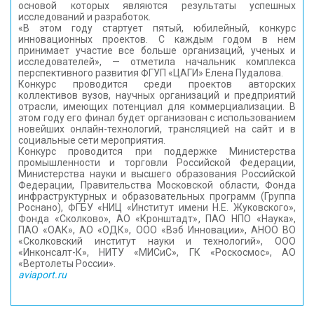
основой которых являются результаты успешных
исследований и разработок.
«В этом году стартует пятый, юбилейный, конкурс
инновационных проектов. С каждым годом в нем
принимает участие все больше организаций, ученых и
исследователей», — отметила начальник комплекса
перспективного развития ФГУП «ЦАГИ» Елена Пудалова.
Конкурс проводится среди проектов авторских
коллективов вузов, научных организаций и предприятий
отрасли, имеющих потенциал для коммерциализации. В
этом году его финал будет организован с использованием
новейших онлайн-технологий, трансляцией на сайт и в
социальные сети мероприятия.
Конкурс проводится при поддержке Министерства
промышленности и торговли Российской Федерации,
Министерства науки и высшего образования Российской
Федерации, Правительства Московской области, Фонда
инфраструктурных и образовательных программ (Группа
Роснано), ФГБУ «НИЦ «Институт имени Н.Е. Жуковского»,
Фонда «Сколково», АО «Кронштадт», ПАО НПО «Наука»,
ПАО «ОАК», АО «ОДК», ООО «Вэб Инновации», АНОО ВО
«Сколковский институт науки и технологий», ООО
«Инконсалт-К», НИТУ «МИСиС», ГК «Роскосмос», АО
«Вертолеты России».
aviaport.ru