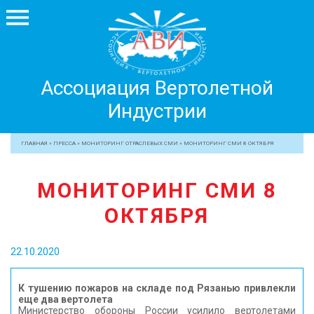
Ассоциация
Ассоциация Вертолетной
Вертолетной
Индустрии
Индустрии
+7 499 755 99 29
ГЛАВНАЯ
»
ПРЕССА
»
МОНИТОРИНГ ОТРАСЛЕВЫХ СМИ
»
МОНИТОРИНГ СМИ 8 ОКТЯБРЯ
АССОЦИАЦИЯ
МОНИТОРИНГ СМИ 8
ЧЛЕНЫ АВИ
ОКТЯБРЯ
МЕРОПРИЯТИЯ
ПРОФЕССИОНАЛАМ
22.10.2020
ЖУРНАЛ
ПРЕССА
К тушению пожаров на складе под Рязанью привлекли
еще два вертолета
МЕДИА
Министерство обороны России усилило вертолетами