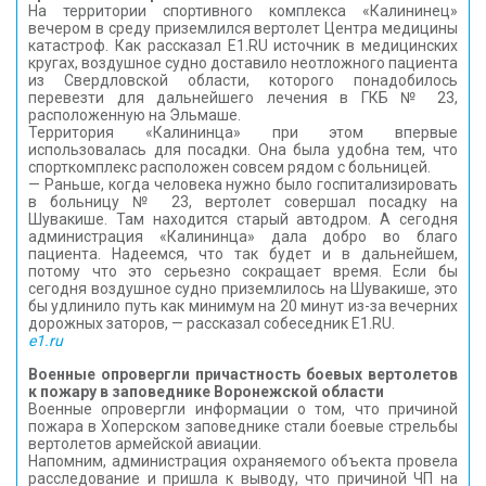
На территории спортивного комплекса «Калининец»
вечером в среду приземлился вертолет Центра медицины
катастроф. Как рассказал E1.RU источник в медицинских
кругах, воздушное судно доставило неотложного пациента
из Свердловской области, которого понадобилось
перевезти для дальнейшего лечения в ГКБ № 23,
расположенную на Эльмаше.
Территория «Калининца» при этом впервые
использовалась для посадки. Она была удобна тем, что
спорткомплекс расположен совсем рядом с больницей.
— Раньше, когда человека нужно было госпитализировать
в больницу № 23, вертолет совершал посадку на
Шувакише. Там находится старый автодром. А сегодня
администрация «Калининца» дала добро во благо
пациента. Надеемся, что так будет и в дальнейшем,
потому что это серьезно сокращает время. Если бы
сегодня воздушное судно приземлилось на Шувакише, это
бы удлинило путь как минимум на 20 минут из-за вечерних
дорожных заторов, — рассказал собеседник E1.RU.
e1.ru
Военные опровергли причастность боевых вертолетов
к пожару в заповеднике Воронежской области
Военные опровергли информации о том, что причиной
пожара в Хоперском заповеднике стали боевые стрельбы
вертолетов армейской авиации.
Напомним, администрация охраняемого объекта провела
расследование и пришла к выводу, что причиной ЧП на