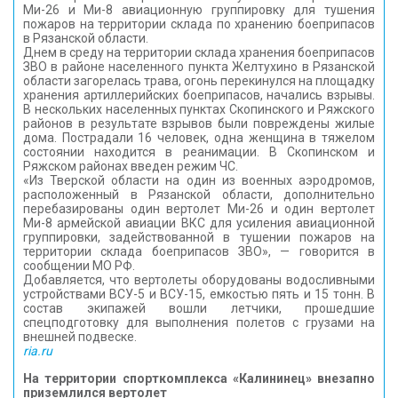
Ми-26 и Ми-8 авиационную группировку для тушения
КОНТАКТЫ
пожаров на территории склада по хранению боеприпасов
в Рязанской области.
Днем в среду на территории склада хранения боеприпасов
ЗВО в районе населенного пункта Желтухино в Рязанской
области загорелась трава, огонь перекинулся на площадку
хранения артиллерийских боеприпасов, начались взрывы.
В нескольких населенных пунктах Скопинского и Ряжского
районов в результате взрывов были повреждены жилые
дома. Пострадали 16 человек, одна женщина в тяжелом
состоянии находится в реанимации. В Скопинском и
Ряжском районах введен режим ЧС.
«Из Тверской области на один из военных аэродромов,
расположенный в Рязанской области, дополнительно
перебазированы один вертолет Ми-26 и один вертолет
Ми-8 армейской авиации ВКС для усиления авиационной
группировки, задействованной в тушении пожаров на
территории склада боеприпасов ЗВО», — говорится в
сообщении МО РФ.
Добавляется, что вертолеты оборудованы водосливными
устройствами ВСУ-5 и ВСУ-15, емкостью пять и 15 тонн. В
состав экипажей вошли летчики, прошедшие
спецподготовку для выполнения полетов с грузами на
внешней подвеске.
ria.ru
На территории спорткомплекса «Калининец» внезапно
приземлился вертолет