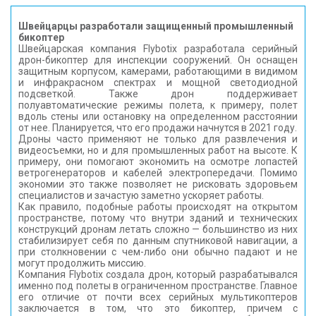
Швейцарцы разработали защищенный промышленный
бикоптер
Швейцарская компания Flybotix разработала серийный
дрон-бикоптер для инспекции сооружений. Он оснащен
защитным корпусом, камерами, работающими в видимом
и инфракрасном спектрах и мощной светодиодной
подсветкой. Также дрон поддерживает
полуавтоматические режимы полета, к примеру, полет
вдоль стены или остановку на определенном расстоянии
от нее. Планируется, что его продажи начнутся в 2021 году.
Дроны часто применяют не только для развлечения и
видеосъемки, но и для промышленных работ на высоте. К
примеру, они помогают экономить на осмотре лопастей
ветрогенераторов и кабелей электропередачи. Помимо
экономии это также позволяет не рисковать здоровьем
специалистов и зачастую заметно ускоряет работы.
Как правило, подобные работы происходят на открытом
пространстве, потому что внутри зданий и технических
конструкций дронам летать сложно — большинство из них
стабилизирует себя по данным спутниковой навигации, а
при столкновении с чем-либо они обычно падают и не
могут продолжить миссию.
Компания Flybotix создала дрон, который разрабатывался
именно под полеты в ограниченном пространстве. Главное
его отличие от почти всех серийных мультикоптеров
заключается в том, что это бикоптер, причем с