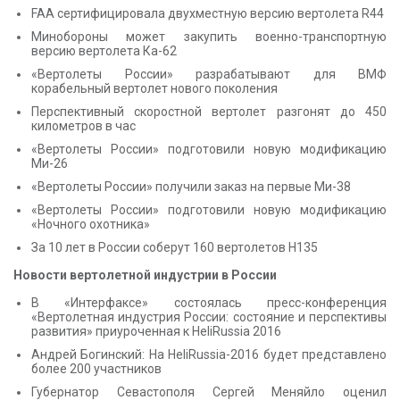
FAA сертифицировала двухместную версию вертолета R44
КОНТАКТЫ
Минобороны может закупить военно-транспортную
версию вертолета Ка-62
«Вертолеты России» разрабатывают для ВМФ
корабельный вертолет нового поколения
Перспективный скоростной вертолет разгонят до 450
километров в час
«Вертолеты России» подготовили новую модификацию
Ми-26
«Вертолеты России» получили заказ на первые Ми-38
«Вертолеты России» подготовили новую модификацию
«Ночного охотника»
За 10 лет в России соберут 160 вертолетов H135
Новости вертолетной индустрии в России
В «Интерфаксе» состоялась пресс-конференция
«Вертолетная индустрия России: состояние и перспективы
развития» приуроченная к HeliRussia 2016
Андрей Богинский: На HeliRussia-2016 будет представлено
более 200 участников
Губернатор Севастополя Сергей Меняйло оценил