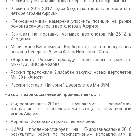
Россия научит Индию строить вертолеты-трансформеры
Россия в 2016-2017 годах будет поставлять вертолеты в
четыре страны Африки
«Технодинамика» намерена упрочить позиции на рынке
ремонта самолетов и вертолетов в Африке
Контракт на поставку четырех вертолетов Ми-26Т2 в
Иорданию
Мари- Анес Виви сменит Норберта Дюкро на посту главы
региона Северная Азия и Airbus Helicopters China
«Вертолеты России» проведут переговоры о ремонте
Ми-24/35 ВВС Зимбабве
Россия предложила Зимбабве закупку новых вертолетов
Ми-38 и «Ансат»
Россия поставит Нигерии 12 вертолетов Ми-35М
Новости аэрокосмической промышленности
«Гидроавиасалон-2016» познакомит российских
специалистов с перспективами выхода на авиационный
рынок Африки
Аэропорт Жуковский принял первый рейс
ЦИАМ продемонстрирует на Гидроавиасалоне-2016
результаты работ по перспективным направлениям в