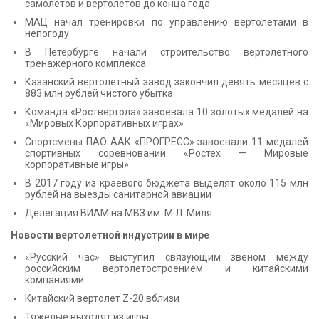
самолетов и вертолетов до конца года
МАЦ начал тренировки по управлению вертолетами в
непогоду
В Петербурге начали строительство вертолетного
тренажерного комплекса
Казанский вертолетный завод закончил девять месяцев с
883 млн рублей чистого убытка
Команда «Роствертола» завоевала 10 золотых медалей на
«Мировых Корпоративных играх»
Спортсмены ПАО ААК «ПРОГРЕСС» завоевали 11 медалей
спортивных соревнований «Ростех — Мировые
корпоративные игры»
В 2017 году из краевого бюджета выделят около 115 млн
рублей на выезды санитарной авиации
Делегация ВИАМ на МВЗ им. М.Л. Миля
Новости вертолетной индустрии в мире
«Русский час» выступил связующим звеном между
российским вертолетостроением и китайскими
компаниями
Китайский вертолет Z-20 вблизи
Тяжелые выходят из игры