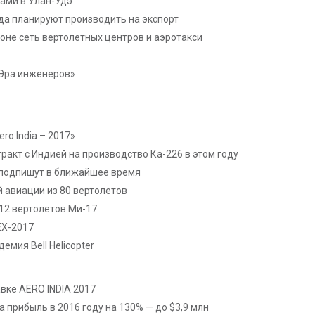
тами в Улан-Удэ
да планируют производить на экспорт
не сеть вертолетных центров и аэротакси
«Эра инженеров»
ro India – 2017»
акт с Индией на производство Ка-226 в этом году
 подпишут в ближайшее время
 авиации из 80 вертолетов
 12 вертолетов Ми-17
EX-2017
емия Bell Helicopter
вке AERO INDIA 2017
прибыль в 2016 году на 130% — до $3,9 млн