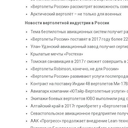
«Вертолеты России» рассмотрят возможность сов
Арктический вертолёт – не только для военных
Новости вертолетной индустрии в России
Тема беспилотных авиационных систем получит раз
«Вертолеты России» поставят в 2017 году более 2
Улан-Удэнский авиационный завод получил серти
Крылатые мечты «Ростеха»
Томская санавиация в 2017 г сможет совершить в
«Вертолеты Robinson, конечно, не для России»
«Вертолеты России» развивают услуги послепрод
Контракт на поставку Индии 48 вертолетов Ми-17В
Авиапарк компании «ЮТэйр-Вертолетные услуги» 
Экипажи боевых вертолетов ЮВО выполнили ряд с
Алтайский край в 2017г приобретет у «Вертолетов
Севастопольское авиационное предприятие получи
ААК «Прогресс» продолжает внедрение Lean-техн