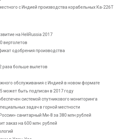
местного с Индией производства корабельных Ка-226Т
витие на HeliRussia 2017
20 вертолетов
фикат одобрения производства
 2 раза больше вылетов
ажного обслуживания с Индией в новом формате
5 может быть подписан в 2017 году
обеспечен системой спутникового мониторинга
пециальных задач в горной местности
 России» санитарный Ми-8 за 380 млн рублей
т заказ на 600 млн. рублей
ологий