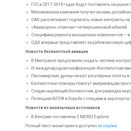
ГСС в 2017-2019 годах будут поставлять на рынок
Мексиканская компания получит восемь российских
ОАК рассчитывает подписать новые контракты на 
«Авиасалон» отмечает четвертьвековой юбилей
Специфика ремонта изношенных компонентов — в 
ОДК впервые представляет за рубежом новую ци
Новости беспилотной авиации
В Минтрансе предложили создать систему контро
IV международная конференция «Беспилотная авиа
Пассажирские дроны начнут регулярные полеты в 
Беспилотные планеры помогут американцам прогн
Создан ныряющий беспилотник для разведки морс
Потенциал БПЛА в борьбе с птицами в аэропортах
Новости из иноязычных источников
В Венгрию поставлены 5 MD902 Explorer
Полный текст мониторинга доступен
по ссылке
.