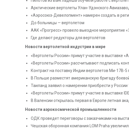
Пилотов из Бангладеша обучили работе с вертолё
Арктические вертолеты Улан-Удэнского Авиазаво
«Аэросоюз-Девелопмент» намерен создать в регио
До больницы — вертолетом
ААК «Прогресс» провело выездное мероприятие 
Где делают редукторы для вертолётов
Новости вертолетной индустрии в мире
«Вертолеты России» примут участие в выставке «Ae
«Вертолеты России» рассчитывают подписать контр
Контракт на поставку Индии вертолетов Ми-17В-5
В Польше разместят американскую бригаду боевой
Таиланд заявил о намерении приобрести у России
«Вертолеты России» примут участие в выставке ID
В Валенсии открылась первая в Европе летная акад
Новости аэрокосмической промышленности
ОДК проведет переговоры с заказчиками на выста
Чешская оборонная компания LOM Praha увеличила 