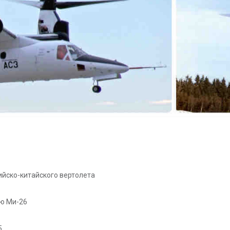
ийско-китайского вертолета
ю Ми-26
5