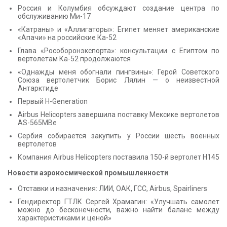
Россия и Колумбия обсуждают создание центра по
обслуживанию Ми-17
«Катраны» и «Аллигаторы»: Египет меняет американские
«Апачи» на российские Ка-52
Глава «Рособоронэкспорта»: консультации с Египтом по
вертолетам Ка-52 продолжаются
«Однажды меня обогнали пингвины»: Герой Советского
Союза вертолетчик Борис Лялин — о неизвестной
Антарктиде
Первый H-Generation
Airbus Helicopters завершила поставку Мексике вертолетов
AS-565MBe
Сербия собирается закупить у России шесть военных
вертолетов
Компания Airbus Helicopters поставила 150-й вертолет Н145
Новости аэрокосмической промышленности
Отставки и назначения: ЛИИ, ОАК, ГСС, Airbus, Spairliners
Гендиректор ГТЛК Сергей Храмагин: «Улучшать самолет
можно до бесконечности, важно найти баланс между
характеристиками и ценой»