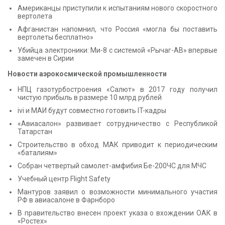
Американцы приступили к испытаниям нового скоростного
вертолета
Афганистан напомнил, что Россия «могла бы поставить
вертолеты бесплатно»
Убийца электроники: Ми-8 с системой «Рычаг-АВ» впервые
замечен в Сирии
Новости аэрокосмической промышленности
НПЦ газотурбостроения «Салют» в 2017 году получил
чистую прибыль в размере 10 млрд рублей
ivi и МАИ будут совместно готовить IT-кадры
«Авиасалон» развивает сотрудничество с Республикой
Татарстан
Строительство в обход МАК приводит к периодическим
«баталиям»
Собран четвертый самолет-амфибия Бе-200ЧС для МЧС
Учебный центр Flight Safety
Мантуров заявил о возможности минимального участия
РФ в авиасалоне в Фарнборо
В правительство внесен проект указа о вхождении ОАК в
«Ростех»