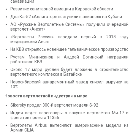
санавиации
Развитие санитарной авиации в Кировской области
Два Ка-52 «Аллигатор» поступили в авиаполк на Кубани
АО «Русские Вертолетные Системы» получили очередной
вертолет «Ансат»
«Вертолеты России» передали первый в 2018 году
медицинский Ансат
На КВЗ открылось новейшее гальваническое производство
Рустам Минниханов и Андрей Богинский наградили
работников КВЗ
Около 17 млрд рублей будет вложено в строительство
вертолетного комплекса в Батайске
Новосибирский авиаремонтный завод снизил выручку на
10%
Новости вертолетной индустрии в мире
Sikorsky продал 300-й вертолет модели S-92
Индия ведёт переговоры о закупке вертолётов Ми-17 и
фрегатов проекта 11356
Вертолеты Airbus вытесняют америкаснкие модели из
Армии США