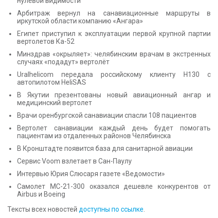
нулевой видимости
Арбитраж вернул на санавиационные маршруты в
иркутской области компанию «Ангара»
Египет приступил к эксплуатации первой крупной партии
вертолетов Ка-52
Минздрав «окрыляет»: челябинским врачам в экстренных
случаях «подадут» вертолёт
Uralhelicom передала российскому клиенту H130 с
автопилотом HeliSAS
В Якутии презентованы новый авиационный ангар и
медицинский вертолет
Врачи оренбургской санавиации спасли 108 пациентов
Вертолет санавиации каждый день будет помогать
пациентам из отдаленных районов Челябинска
В Кронштадте появится база для санитарной авиации
Сервис Voom взлетает в Сан-Паулу
Интервью Юрия Слюсаря газете «Ведомости»
Самолет МС-21-300 оказался дешевле конкурентов от
Airbus и Boeing
Тексты всех новостей
доступны по ссылке
.