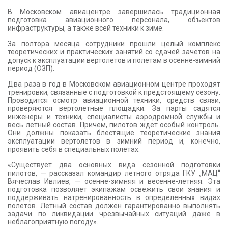
КОНТАКТЫ
В Московском авиацентре завершилась традиционная
подготовка авиационного персонала, объектов
инфраструктуры, а также всей техники к зиме.
За полтора месяца сотрудники прошли целый комплекс
теоретических и практических занятий со сдачей зачетов на
допуск к эксплуатации вертолетов и полетам в осенне-зимний
период (ОЗП).
Два раза в год в Московском авиационном центре проходят
тренировки, связанные с подготовкой к предстоящему сезону.
Проводится осмотр авиационной техники, средств связи,
проверяются вертолетные площадки. За парты садятся
инженеры и техники, специалисты аэродромной службы и
весь летный состав. Причем, пилотов ждет особый контроль.
Они должны показать блестящие теоретические знания
эксплуатации вертолетов в зимний период и, конечно,
проявить себя в специальных полетах.
«Существует два основных вида сезонной подготовки
пилотов, — рассказал командир летного отряда ГКУ „МАЦ“
Вячеслав Ивлиев, — осенне-зимняя и весенне-летняя. Эта
подготовка позволяет экипажам освежить свои знания и
поддерживать натренированность в определенных видах
полетов. Летный состав должен гарантированно выполнять
задачи по ликвидации чрезвычайных ситуаций даже в
неблагоприятную погоду».