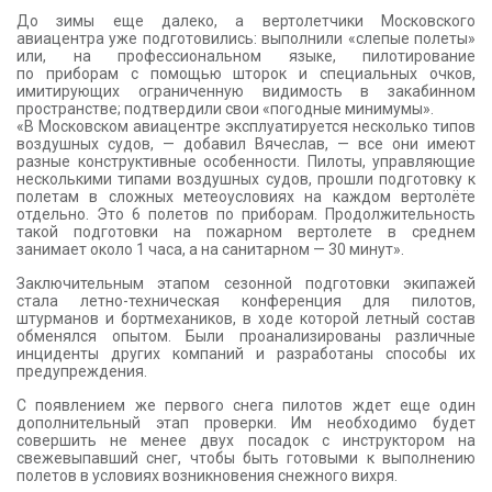
До зимы еще далеко, а вертолетчики Московского
авиацентра уже подготовились: выполнили «слепые полеты»
или, на профессиональном языке, пилотирование
по приборам с помощью шторок и специальных очков,
имитирующих ограниченную видимость в закабинном
пространстве; подтвердили свои «погодные минимумы».
«В Московском авиацентре эксплуатируется несколько типов
воздушных судов, — добавил Вячеслав, — все они имеют
разные конструктивные особенности. Пилоты, управляющие
несколькими типами воздушных судов, прошли подготовку к
полетам в сложных метеоусловиях на каждом вертолёте
отдельно. Это 6 полетов по приборам. Продолжительность
такой подготовки на пожарном вертолете в среднем
занимает около 1 часа, а на санитарном — 30 минут».
Заключительным этапом сезонной подготовки экипажей
стала летно-техническая конференция для пилотов,
штурманов и бортмехаников, в ходе которой летный состав
обменялся опытом. Были проанализированы различные
инциденты других компаний и разработаны способы их
предупреждения.
С появлением же первого снега пилотов ждет еще один
дополнительный этап проверки. Им необходимо будет
совершить не менее двух посадок с инструктором на
свежевыпавший снег, чтобы быть готовыми к выполнению
полетов в условиях возникновения снежного вихря.