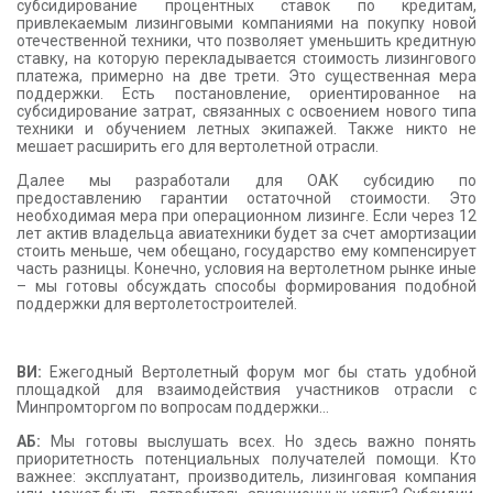
субсидирование процентных ставок по кредитам,
привлекаемым лизинговыми компаниями на покупку новой
отечественной техники, что позволяет уменьшить кредитную
ставку, на которую перекладывается стоимость лизингового
платежа, примерно на две трети. Это существенная мера
поддержки. Есть постановление, ориентированное на
субсидирование затрат, связанных с освоением нового типа
техники и обучением летных экипажей. Также никто не
мешает расширить его для вертолетной отрасли.
Далее мы разработали для ОАК субсидию по
предоставлению гарантии остаточной стоимости. Это
необходимая мера при операционном лизинге. Если через 12
лет актив владельца авиатехники будет за счет амортизации
стоить меньше, чем обещано, государство ему компенсирует
часть разницы. Конечно, условия на вертолетном рынке иные
– мы готовы обсуждать способы формирования подобной
поддержки для вертолетостроителей.
ВИ:
Ежегодный Вертолетный форум мог бы стать удобной
площадкой для взаимодействия участников отрасли с
Минпромторгом по вопросам поддержки…
АБ:
Мы готовы выслушать всех. Но здесь важно понять
приоритетность потенциальных получателей помощи. Кто
важнее: эксплуатант, производитель, лизинговая компания