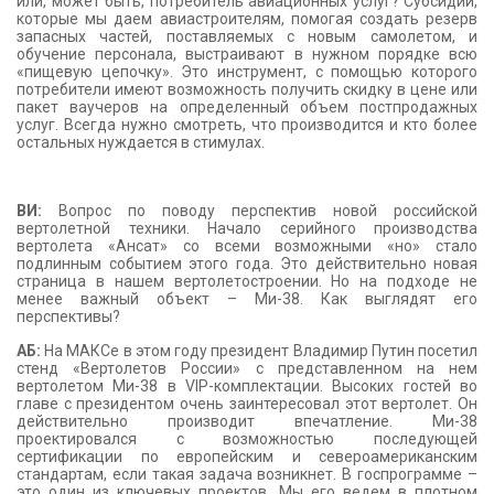
или, может быть, потребитель авиационных услуг? Субсидии,
которые мы даем авиастроителям, помогая создать резерв
запасных частей, поставляемых с новым самолетом, и
обучение персонала, выстраивают в нужном порядке всю
«пищевую цепочку». Это инструмент, с помощью которого
потребители имеют возможность получить скидку в цене или
пакет ваучеров на определенный объем постпродажных
услуг. Всегда нужно смотреть, что производится и кто более
остальных нуждается в стимулах.
ВИ:
Вопрос по поводу перспектив новой российской
вертолетной техники. Начало серийного производства
вертолета «Ансат» со всеми возможными «но» стало
подлинным событием этого года. Это действительно новая
страница в нашем вертолетостроении. Но на подходе не
менее важный объект – Ми-38. Как выглядят его
перспективы?
АБ:
На МАКСе в этом году президент Владимир Путин посетил
стенд «Вертолетов России» с представленном на нем
вертолетом Ми-38 в
VIP
-комплектации. Высоких гостей во
главе с президентом очень заинтересовал этот вертолет. Он
действительно производит впечатление. Ми-38
проектировался с возможностью последующей
сертификации по европейским и североамериканским
стандартам, если такая задача возникнет. В госпрограмме –
это один из ключевых проектов. Мы его ведем в плотном