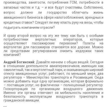
производства, занятости, потребления ГСМ, потребности в
запасных частях и т.д. – и все будут счастливы. Собственно,
вопрос: должно ли государство облегчать жизнь
авиационного бизнеса в сфере налогообложения, арендных и
кредитных ставок? Следует ли ему класть руку на весы, чтобы
подыграть компаниям отрасли?
И сразу второй вопрос на эту же тему: как быть с особыми
потребностями вертолетных операторов, которые
осуществляют пассажирские перевозки? Полеты на
вертолетах для пассажиров становятся все дороже. Можно
ли средствами регулирования снизить издержки таких
компаний?
Андрей Богинский:
Давайте начнем с общих вещей. Сегодня
в отношении деятельности авиаперевозчиков, имеющих как
самолетный, так и вертолетный парк, и оказывающих широкий
спектр авиационных услуг, работают, по меньшей мере, два
регулятора – Министерство транспорта и Росавиация. Сюда
можно добавить еще одну организацию, которая формально
– поставщик услуг, но фактически – полноценный регулятор:
Госкорпорация по организации воздушного движения.
Именно эти органы отвечают за мобильность населения и
безопасность эксплуатации воздушного транспорта в
гражданской авиации.