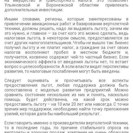
на имущество и транспортного налога. Это позволяет
Ульяновской и Воронежской областям привлекать
дополнительные инвестиции.
Иными словами, регионы, которые заинтересованы в
привлечении авиационных работ и базировании вертолетной
техники, должны решить, надо ли выдавать льготу, зачем им
это нужно, и главное — за счет кого это можно сделать, ведь
налоговая льгота, в некотором смысле, предоставляется за
счет других налогоплательщиков. Чтобы не вышло так: бизнес
получил льготу и не платит налог, а граждане за счет своих
налогов восполняют пробел в местном бюджете и,
получается, косвенно содержат чей-то частный бизнес. Если
экономического эффекта от введения льготы нет, то встает
вопрос о целесообразности. А если власти видят перспективы
развития, то налоговые послабления могут быть введены.
Следует оценивать и просчитывать все аспекты
предоставления льгот, любая поддержка должна быть
сопоставлена с моделью развития предприятий. Можно
сравнить состояние нескольких из них и понять, насколько
помощь будет действенна, на какой срок можно
предоставить льготу – на 10 или 20 лет или навсегда. С точки
зрения мер поддержки, необходимо найти точку приложения
усилий, которая дала бы наибольший результат.
Если говорить именно о производителях вертолетной техники,
то в последние годы, по причине стабильного спроса на
вертолеты и хороших продаж, компании не очень обращали