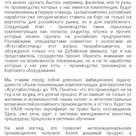
что можно сделать быстро, например, фюзеляж, или те узлы,
по производству которых у нас имеется компетенция, будут
локализованы в первую очередь. Целый комплекс российских
наработок уже сегодня можно ставить на борт, не только на
вертолеты для российского рынка, но и для зарубежного.
Следующий этап – производство таких серьезных
комплектующих как лопасти, редуктор, втулка и прочее,
которые можно сделать на российских предприятиях.
Российскими специалистами совместно с коллегами из
«АгустаВестланд» этот вопрос прорабатывается, он
обсуждался только что на Дубайском авиашоу, где я как
представитель государства просил обратить внимание не
только на возможности локализации, но и на те наработки,
которые у нас уже есть, – производство тренажеров и
бортового оборудования.
Мы ставим перед собой довольно амбициозную задачу:
довести объем локализации комплектующих для вертолетов
«АгустаВестланд» до 70%. Понятно, что это произойдет не за
год и не за два, это долгий процесс. И он зависит не только от
желания и возможностей наших коллег и интеллектуальных
возможностей российского производителя, а от того, будет ли
от
EASA
получен сертификат на право быть поставщиком.
Здесь уже речь идет о системах менеджмента качества,
процедурах, процессах и системах обучения.
На мой взгляд, это позволит интернациональному
производителю получить более дешевый продукт, а