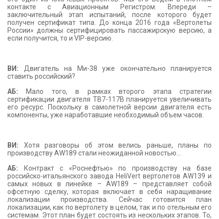
контакте с Авиационным Регистром. Впереди –
заключительный этап испытаний, после которого будет
получен сертификат типа. До конца 2016 года «Вертолеты
России» должны сертифицировать пассажирскую версию, а
если получится, то и
VIP
-версию.
ВИ:
Двигатель на Ми-38 уже окончательно планируется
ставить российский?
АБ:
Мало того, в рамках второго этапа стратегии
сертификации двигателя ТВ7-117В планируется увеличивать
его ресурс. Поскольку в самолетной версии двигателя есть
компоненты, уже наработавшие необходимый объем часов.
ВИ:
Хотя разговоры об этом велись раньше, планы по
производству
AW
189 стали неожиданной новостью…
АБ:
Контракт с «Роснефтью» по производству на базе
российско-итальянского завода
HeliVert
вертолетов
AW
139 и
самых новых в линейке –
AW
189 – представляет собой
офсетную сделку, которая включает в себя наращивание
локализации производства. Сейчас готовится план
локализации, как по вертолету в целом, так и по отельным его
системам. Этот план будет состоять из нескольких этапов. То,