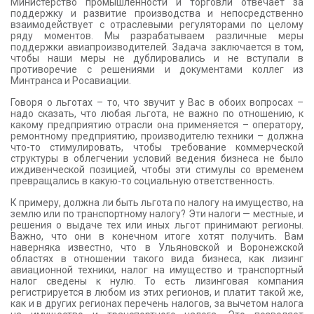
Министерство промышленности и торговли отвечает за
поддержку и развитие производства и непосредственно
взаимодействует с отраслевыми регуляторами по целому
ряду моментов. Мы разрабатываем различные меры
поддержки авиапроизводителей. Задача заключается в том,
чтобы наши меры не дублировались и не вступали в
противоречие с решениями и документами коллег из
Минтранса и Росавиации.
Говоря о льготах – то, что звучит у Вас в обоих вопросах –
надо сказать, что любая льгота, не важно по отношению, к
какому предприятию отрасли она применяется – оператору,
ремонтному предприятию, производителю техники – должна
что-то стимулировать, чтобы требование коммерческой
структуры в облегчении условий ведения бизнеса не было
иждивенческой позицией, чтобы эти стимулы со временем
превращались в какую-то социальную ответственность.
К примеру, должна ли быть льгота по налогу на имущество, на
землю или по транспортному налогу? Эти налоги — местные, и
решения о выдаче тех или иных льгот принимают регионы.
Важно, что они в конечном итоге хотят получить. Вам
наверняка известно, что в Ульяновской и Воронежской
областях в отношении такого вида бизнеса, как лизинг
авиационной техники, налог на имущество и транспортный
налог сведены к нулю. То есть лизинговая компания
регистрируется в любом из этих регионов, и платит такой же,
как и в других регионах перечень налогов, за вычетом налога