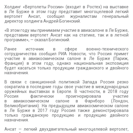
КОНТАКТЫ
Холдинг «Вертолеты России» (входит в Ростех) на выставке
в Ле Бурже в этом году представит многоцелевой легкий
вертолет Ансат, сообщил журналистам генеральный
директор холдинга Андрей Богинский.
«В этом году мы принимаем участие в авиасалоне в Ле Бурже,
представим вертолет Ансат как на статике, так и в летной
программе», — сказал Богинский.
Ранее источник в сфере военно-технического
сотрудничества сообщил РИА Новости, что Россия примет
участие в авиакосмическом салоне в Ле Бурже (Париж,
Франция) в этом году, однако национальная экспозиция
будет касаться только продукции гражданского и двойного
назначения.
В связи с санкционной политикой Запада Россия резко
сократила в последние годы свое участие в международных
оружейных выставках в Европе. В частности, в 2018 году
Россия фактически проигнорировала участие
в авиакосмическом салоне в Фарнборо (Лондон,
Великобритания). На предыдущем авиакосмическом салоне
в Ле Бурже в 2017 году Россия также демонстрировала
только гражданскую продукцию и продукцию двойного
назначения.
Ансат — легкий двухдвигательный многоцелевой вертолет,