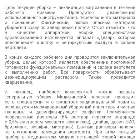
Цель текущей уборки — ликвидация загрязнений в течение
рабочего времени. Проводится дезинфекция
использованного инструментария, перевязочного материала
и оснащения. Фактический, любой опасный материал
убирается сразу по завершению полета. Стоит отметить, что
в качестве аппаратной уборки специалистами
здравоохранения используется аппарат «Дезар» который
обеспечивает очистку и рециркуляцию воздуха в салоне
вертолета.
В конце каждого рабочего дня проводится заключительная
уборка, целью которой является обеспечение постоянной
готовности функциональных помещений и салона вертолета
к выполнению работ. Все поверхности обрабатывают
дезинфицирующим раствором. Также проводится
кварцевание.
И, наконец, наиболее комплексной можно назвать
генеральную уборку. Медицинский персонал проводит
ее в спецодежде и в средствах индивидуальной защиты,
используется маркированный уборочный инвентарь и чистые
тканевые и дезинфицирующие салфетки. Применяются
разрешенные растворы (6% раствор перекиси водорода
с 0,5% раствором моющего комплекса), диабак, дезин БИО,
бриллиант, лизафин, мистраль). Данные растворы наносят
на внутренние помещения вертолета. При этом каждый
прибор в медицинском модуле летающей скорой помощи