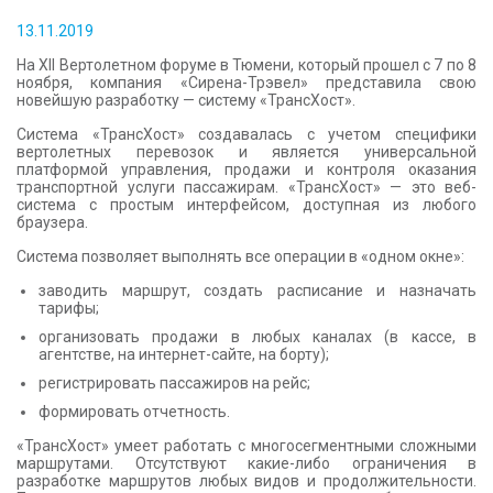
КОНТАКТЫ
13.11.2019
На XII Вертолетном форуме в Тюмени, который прошел с 7 по 8
ноября, компания «Сирена-Трэвел» представила свою
новейшую разработку — систему «ТрансХост».
Система «ТрансХост» создавалась с учетом специфики
вертолетных перевозок и является универсальной
платформой управления, продажи и контроля оказания
транспортной услуги пассажирам. «ТрансХост» — это веб-
система с простым интерфейсом, доступная из любого
браузера.
Система позволяет выполнять все операции в «одном окне»:
заводить маршрут, создать расписание и назначать
тарифы;
организовать продажи в любых каналах (в кассе, в
агентстве, на интернет-сайте, на борту);
регистрировать пассажиров на рейс;
формировать отчетность.
«ТрансХост» умеет работать с многосегментными сложными
маршрутами. Отсутствуют какие-либо ограничения в
разработке маршрутов любых видов и продолжительности.