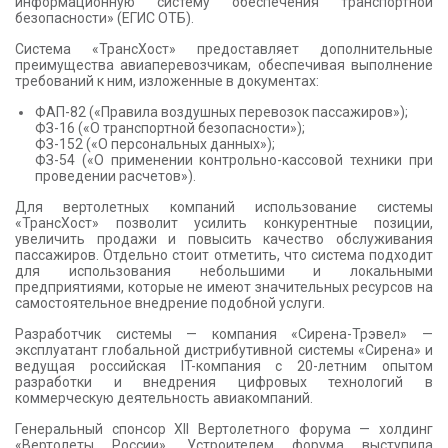
информационную систему обеспечения транспортной
безопасности» (ЕГИС ОТБ).
Система «ТрансХост» предоставляет дополнительные
преимущества авиаперевозчикам, обеспечивая выполнение
требований к ним, изложенные в документах:
ФАП-82 («Правила воздушных перевозок пассажиров»);
ФЗ-16 («О транспортной безопасности»);
ФЗ-152 («О персональных данных»);
ФЗ-54 («О применении контрольно-кассовой техники при
проведении расчетов»).
Для вертолетных компаний использование системы
«ТрансХост» позволит усилить конкурентные позиции,
увеличить продажи и повысить качество обслуживания
пассажиров. Отдельно стоит отметить, что система подходит
для использования небольшими и локальными
предприятиями, которые не имеют значительных ресурсов на
самостоятельное внедрение подобной услуги.
Разработчик системы — компания «Сирена-Трэвел» —
эксплуатант глобальной дистрибутивной системы «Сирена» и
ведущая российская IT-компания c 20-летним опытом
разработки и внедрения цифровых технологий в
коммерческую деятельность авиакомпаний.
Генеральный спонсор XII Вертолетного форума — холдинг
«Вертолеты России». Устроителем форума выступила