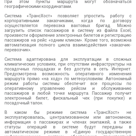
При этом пункты маршрута могут обозначаться
географическими координатами.
Система «ТрансХост» позволяет упростить работу с
корпоративными заказчиками, когда по договору
осуществляется перевозка вахтовых бригад. Можно
загрузить список пассажиров в систему из файла Excel,
произвести оформление электронных билетов и регистрацию
пассажиров на рейс «одним кликом». Кроме того, возможна
автоматизация полного цикла взаимодействия «заказчик-
перевозчик».
Система адаптирована для эксплуатации в сложных
климатических условиях, при отсутствии инфраструктуры на
посадочных площадках и без доступа в сеть Интернет.
Предусмотрена возможность оперативного изменения
маршрута прямо «на ходу» по метеоусловиям. Автономный
режим работы системы обеспечит все процессы по
оперативному управлению рейсом и обслуживанию
пассажиров в любой точке маршрута. Пассажир получит
электронный билет, фискальный чек (при покупке) и
посадочный талон.
В каком бы режиме система «ТрансХост» не
эксплуатировалась, централизованном или автономном,
информация о пассажирах и членах экипажей, а также
статусы операций в системе будут переданы в
автоматическом режиме в «Единую государственную