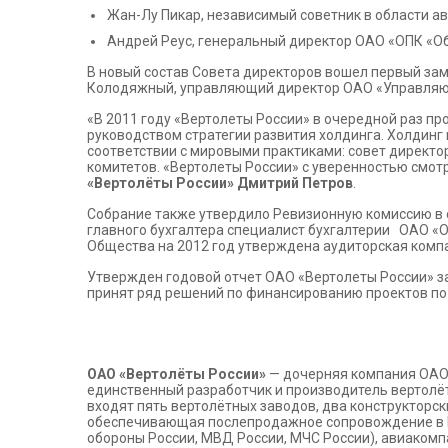
Жан-Лу Пикар, независимый советник в области а
Андрей Реус, генеральный директор ОАО «ОПК «О
В новый состав Совета директоров вошел первый зам
Колодяжный, управляющий директор ОАО «Управляю
«В 2011 году «Вертолеты России» в очередной раз 
руководством стратегии развития холдинга. Холдин
соответствии с мировыми практиками: совет директор
комитетов. «Вертолеты России» с уверенностью смот
«Вертолёты России» Дмитрий Петров
.
Собрание также утвердило Ревизионную комиссию в 
главного бухгалтера специалист бухгалтерии ОАО «
Общества на 2012 год утверждена аудиторская комп
Утвержден годовой отчет ОАО «Вертолеты России» за 
принят ряд решений по финансированию проектов по
ОАО «Вертолёты России»
— дочерняя компания ОАО 
единственный разработчик и производитель вертолёт
входят пять вертолётных заводов, два конструкторс
обеспечивающая послепродажное сопровождение в Р
обороны России, МВД России, МЧС России), авиакомп