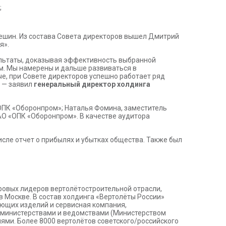
;
лешин. Из состава Совета директоров вышел Дмитрий
я».
ультаты, доказывая эффективность выбранной
м. Мы намерены и дальше развиваться в
ые, при Совете директоров успешно работает ряд
, — заявил
генеральный директор холдинга
ОПК «Оборонпром»; Наталья Фомина, заместитель
АО «ОПК «Оборонпром». В качестве аудитора
исле отчет о прибылях и убытках общества. Также был
ровых лидеров вертолётостроительной отрасли,
 Москве. В состав холдинга «Вертолёты России»
ующих изделий и сервисная компания,
 министерствами и ведомствами (Министерством
ями. Более 8000 вертолётов советского/российского