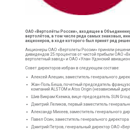
ОАО «Вертолёты России», входящее в Объединен
вертолётов, в том числе ряда самых знаковых, и
акционеров, в ходе которого был принят ряд реше
Акционеры ОАО «Вертолеты России» приняли решение
дивидендов 25 процентов от чистой прибыли ОАО «Ве
вертолетный завод» и ОАО «Улан-Удэнский авиационн
Совет директоров избран в следующем составе:
Алексей Алешин, заместитель генерального дирек
Жан-Поль Беша, почетный председатель французс
компаний ALSTOM и Atos Origin (независимый дире
Шив Викрам Кхемка, вице-председатель SUN Group
Дмитрий Леликов, первый заместитель генеральн
Александр Михеев, заместитель генерального ди
Павел Осин, заместитель генерального директор
Дмитрий Петров, генеральный директор ОАО «Вер