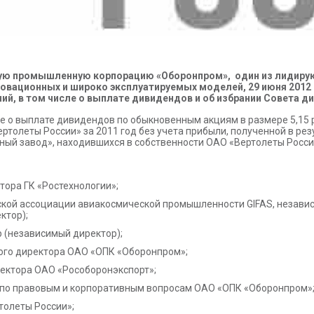
ную промышленную корпорацию «Оборонпром», один из лидиру
нновационных и широко эксплуатируемых моделей, 29 июня 2012
ний, в том числе о выплате дивидендов и об избрании Совета д
 о выплате дивидендов по обыкновенным акциям в размере 5,15 р
ртолеты России» за 2011 год без учета прибыли, полученной в ре
ый завод», находившихся в собственности ОАО «Вертолеты России
тора ГК «Ростехнологии»;
кой ассоциации авиакосмической промышленности GIFAS, независ
ктор);
 (независимый директор);
ого директора ОАО «ОПК «Оборонпром»;
ректора ОАО «Рособоронэкспорт»;
а по правовым и корпоративным вопросам ОАО «ОПК «Оборонпром»
толеты России»;