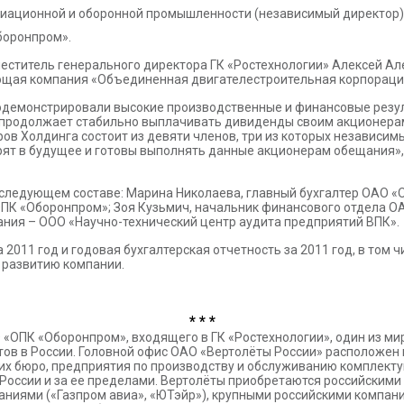
виационной и оборонной промышленности (независимый директор)
боронпром».
еститель генерального директора ГК «Ростехнологии» Алексей А
щая компания «Объединенная двигателестроительная корпораци
продемонстрировали высокие производственные и финансовые рез
г продолжает стабильно выплачивать дивиденды своим акционера
ов Холдинга состоит из девяти членов, три из которых независим
рят в будущее и готовы выполнять данные акционерам обещания»
следующем составе: Марина Николаева, главный бухгалтер ОАО «
ОПК «Оборонпром»; Зоя Кузьмич, начальник финансового отдела О
ания – ООО «Научно-технический центр аудита предприятий ВПК».
2011 год и годовая бухгалтерская отчетность за 2011 год, в том ч
 развитию компании.
* * *
«ОПК «Оборонпром», входящего в ГК «Ростехнологии», один из ми
ов в России. Головной офис ОАО «Вертолёты России» расположен в
ких бюро, предприятия по производству и обслуживанию комплект
оссии и за ее пределами. Вертолёты приобретаются российскими
аниями («Газпром авиа», «ЮТэйр»), крупными российскими компани