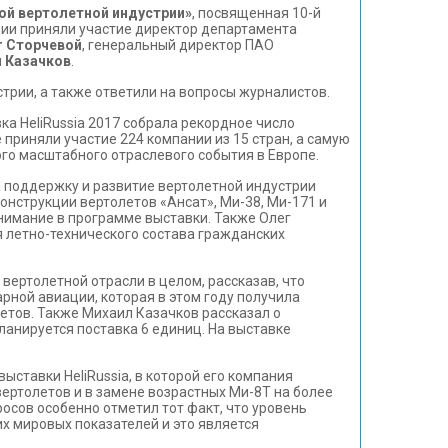
кой вертолетной индустрии»
, посвященная 10-й
ции приняли участие директор департамента
г Сторчевой
, генеральный директор ПАО
 Казачков
.
трии, а также ответили на вопросы журналистов.
ка HeliRussia 2017 собрала рекордное число
е приняли участие 224 компании из 15 стран, а самую
ого масштабного отраслевого события в Европе.
а поддержку и развитие вертолетной индустрии
онструкции вертолетов «Ансат», Ми-38, Ми-171 и
внимание в программе выставки. Также Олег
 летно-технического состава гражданских
вертолетной отрасли в целом, рассказав, что
рной авиации, которая в этом году получила
летов. Также Михаил Казачков рассказал о
ланируется поставка 6 единиц. На выставке
выставки HeliRussia, в которой его компания
вертолетов и в замене возрастных Ми-8Т на более
осов особенно отметил тот факт, что уровень
х мировых показателей и это является