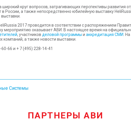
а широкий круг вопросов, затрагивающих перспективы развития о
 в России, а также непосредственно юбилейную выставку HeliRuss
 выставки.
liRussia 2017 проводится в соответствии с распоряжением Прави
ку мероприятию оказывает АВИ. В настоящее время на официальн
етителей
, участников
деловой программы
и
аккредитация СМИ
. Н
х компаний, а также новости выставки.
6-60-66
и
+ 7 (495) 228-14-41
ные Системы
ПАРТНЕРЫ АВИ