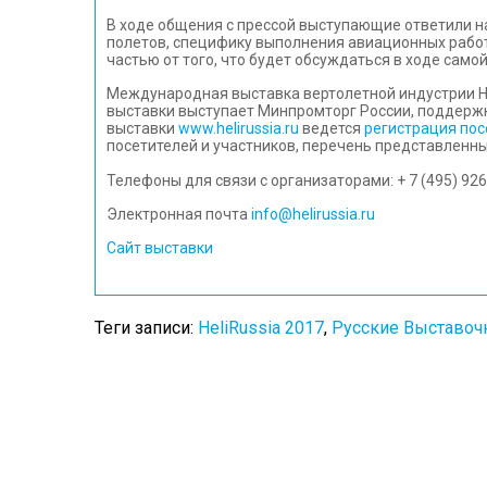
В ходе общения с прессой выступающие ответили н
полетов, специфику выполнения авиационных работ
частью от того, что будет обсуждаться в ходе самой
Международная выставка вертолетной индустрии He
выставки выступает Минпромторг России, поддерж
выставки
www.helirussia.ru
ведется
регистрация пос
посетителей и участников, перечень представленны
Телефоны для связи с организаторами:
+ 7 (495) 92
Электронная почта
info@helirussia.ru
Сайт выставки
Теги записи:
HeliRussia 2017
,
Русские Выставоч