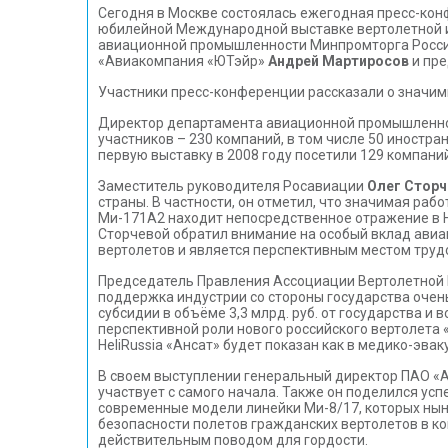
Сегодня в Москве состоялась ежегодная пресс-кон
юбилейной Международной выставке вертолетной ин
авиационной промышленности Минпромторга Росс
«Авиакомпания «ЮТэйр»
Андрей Мартиросов
и пре
Участники пресс-конференции рассказали о значимы
Директор департамента авиационной промышленн
участников – 230 компаний, в том числе 50 иностран
первую выставку в 2008 году посетили 129 компаний
Заместитель руководителя Росавиации
Олег Сторч
страны. В частности, он отметил, что значимая ра
Ми-171А2 находит непосредственное отражение в He
Сторчевой обратил внимание на особый вклад авиа
вертолетов и является перспективным местом труд
Председатель Правления Ассоциации Вертолетной
поддержка индустрии со стороны государства очень
субсидии в объёме 3,3 млрд. руб. от государства 
перспективной роли нового российского вертолета 
HeliRussia «Ансат» будет показан как в медико-эвак
В своем выступлении генеральный директор ПАО 
участвует с самого начала. Также он поделился ус
современные модели линейки Ми-8/17, которых ныне
безопасности полетов гражданских вертолетов в ко
действительным поводом для гордости.