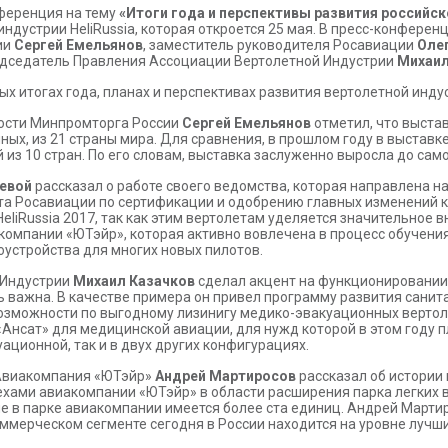
ференция на тему
«Итоги года и перспективы развития российс
дустрии HeliRussia, которая откроется 25 мая. В пресс-конферен
ии
Сергей Емельянов
, заместитель руководителя Росавиации
Оле
дседатель Правления Ассоциации Вертолетной Индустрии
Михаил
х итогах года, планах и перспективах развития вертолетной индус
ости Минпромторга России
Сергей Емельянов
отметил, что выстав
ных, из 21 страны мира. Для сравнения, в прошлом году в выставк
 из 10 стран. По его словам, выставка заслуженно выросла до сам
евой
рассказал о работе своего ведомства, которая направлена н
бота Росавиации по сертификации и одобрению главных изменений к
liRussia 2017, так как этим вертолетам уделяется значительное 
компании «ЮТэйр», которая активно вовлечена в процесс обучения
оустройства для многих новых пилотов.
 Индустрии
Михаил Казачков
сделал акцент на функционировании 
 важна. В качестве примера он привел программу развития санита
и возможности по выгодному лизинигу медико-эвакуационных верто
«Ансат» для медицинской авиации, для нужд которой в этом году п
уационной, так и в двух других конфигурациях.
«Авиакомпания «ЮТэйр»
Андрей Мартиросов
рассказал об истории 
пехами авиакомпании «ЮТэйр» в области расширения парка легких 
 в парке авиакомпании имеется более ста единиц. Андрей Мартир
ммерческом сегменте сегодня в России находится на уровне лучши