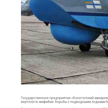
Государственное предприятие «Конотопский авиарем
вертолета-амфибии борьбы с подводными лодками М