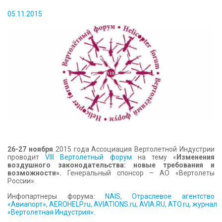
КОНТАКТЫ
05.11.2015
26-27 ноября
2015 года Ассоциация Вертолетной Индустрии
проводит
VIII Вертолетный форум
на тему «
Изменения
воздушного законодательства: новые требования и
возможности».
Генеральный спонсор – АО «Вертолеты
России».
Инфопартнеры форума
:
NAIS
,
Отраслевое агентство
«Авиапорт»
,
AEROHELP.ru,
AVIATIONS.ru,
AVIA.RU,
ATO.ru
,
журнал
«Вертолетная Индустрия».