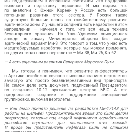
мы поддерживаем в исправном состоянии. Эта поддержка
включает и подготовку персонала. И мы видим, что
по аналогии с Южной Кореей у России есть большой
потенциал развития этого сектора. У России также
существуют большие планы по хозяйственному развитию
арктической зоны. И у нашего холдинга есть наработки в этом
направлении — начиная с того, что вся наша техника
безангарного хранения. На Улан-Удэнском авиационном
заводе по заказу Министерства обороны был создан
арктический вариант Ми-8. Это говорит о том, что у нас есть
масштабируемые наработки, которые мы можем применять
на других типах наших вертолетов — Ми-38, Ми-26, Ка-62.
— А есть еще планы развития Северного Морского Пути…
—
Мы готовы, и понимаем, что развитие инфраструктуры
в Арктике неизбежно связано с использованием вертолетов,
зачастую это просто безальтернативный вид транспорта.
На самом деле есть документ, подписанный Президентом,
по созданию 10-12 арктических центров МЧС. А это
предполагает создание и поддержание авиационной
группировки, включая вертолеты.
— Как было принято решение по разработке Ми-171А3 для
работы на шельфе? Продолжительное время это было делом
операторов, которые под эгидой нефтяников дорабатывали
российские вертолеты для выполнения этих миссий.
И вроде бы представители нефтегаза были не слишком
заинтересованы…