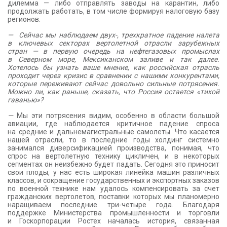
дилемма — либо отправлять заводы на карантин, либо
продолжать работать, в том числе формируя налоговую базу
регионов.
— Сейчас мы наблюдаем двух-, трехкратное падение налета
в ключевых секторах вертолетной отрасли зарубежных
стран — в первую очередь на нефтегазовых промыслах
в Северном море, Мексиканском заливе и так далее.
Хотелось бы узнать ваше мнение, как российская отрасль
проходит через кризис в сравнении с нашими конкурентами,
которые переживают сейчас довольно сильные потрясения.
Можно ли, как раньше, сказать, что Россия остается «тихой
гаванью»?
—
Мы эти потрясения видим, особенно в области большой
авиации, где наблюдается критичное падение спроса
на средние и дальнемагистральные самолеты. Что касается
нашей отрасли, то в последние годы холдинг системно
занимался диверсификацией производства, понимая, что
спрос на вертолетную технику цикличен, и в некоторых
сегментах он неизбежно будет падать. Сегодня это приносит
свои плоды, у нас есть широкая линейка машин различных
классов, и сокращение государственных и экспортных заказов
по военной технике нам удалось компенсировать за счет
гражданских вертолетов, поставки которых мы планомерно
наращиваем последние три-четыре года. Благодаря
поддержке Министерства промышленности и торговли
и Госкорпорации Ростех началась история, связанная