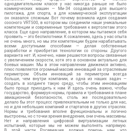
однодвигательном классе у нас никогда раньше не было
коммерческих машин — Ми-34 создавался для высшего
пилотажа, для спорта, а для коммерческой эксплуатации
он оказался сложным. Вот почему возникла идея создания
соосного VRT500, в котором мы соединили наши уникальные
компетенции и современные требования к вертолетам этого
класса. Еще одно направление, в котором мы пытаемся себя
проявить — это беспилотники. К сожалению, здесь у нас опыта
не очень много, но мы эти компетенции будем нарабатывать
всеми доступными способами — делая собственные
разработки и приобретая технологии со стороны. Другого
варианта нет. И, конечно, нами решаются вопросы связанные
с увеличением скорости, хотя это в основном актуально для
боевых машин. Мы в этом направлении движемся активно,
плюс появляется огромный массив инноваций за отраслевым
периметром. Объем инноваций за периметром всегда
больше, чем внутри компании, и одна из наших задач —
создать в холдинге такую среду, чтобы этим инновациям
было проще приходить к нам. И здесь очень важно, чтобы
государство, формируя нормы, правила и требования в плане
авиационной безопасности, столь же последовательно
делало бы этот процесс привлекательным не только для нас,
но и для небольших компаний и стартапов в других отраслях.
Нормы и требования вполне функциональны и логично
выстроены, но с точки зрения внедрения, они очень массивны.
Нет и направления цифровой виртуализации летных
испытаний, которые мы не можем выполнять напрямую.
В этой части Росавиация должна помочь нам, что