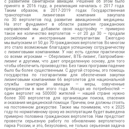
с развитием санитарной авиации. Решение об этом было
принято в 2016 году, а реализация началась с 2017 года.
Таким образом, в 2017-2019 годах Государственная
транспортная лизинговая компания закупала
по 30 вертолетов под развитие авиационной медицины.
На этот фундамент в области развития гражданских
направлений мы добавили свою надстройку — примерно
такое же количество вертолетов — от 20 до 30 — продали
российским и иностранным эксплуатантам. Ежегодно
мы выпускаем от 50 до 70 гражданских вертолетов. Во многом
это стало возможным благодаря успешному сотрудничеству
с лизинговыми компаниями. У нас есть сделки практически
со всеми игроками — Сберлизинг, ВТБ-лизинг, Газпромбанк-
лизинг и другими, что дает определенную основу, для того
чтобы обеспечить производство. Без таких программ падение
было бы более существенным. С другой стороны, это помощь
государства по госгарантиям для обеспечения закупки
лизинговыми компаниями 66 вертолетов для национальной
службы санитарной авиации — меры, озвученные
президентом в мае этого года. Исходя из потребностей —
один вертолет на 500000 жителей — нашей стране нужно
более 300 вертолетов для организации поиска, спасения
и оказания медицинской помощи. Причем, они должны стоять
на постоянном дежурстве. Также мы понимаем, что к 2025
году по нормативному сроку из эксплуатации будет выведена
примерно половина гражданских вертолетов. Нам предстоит
провести серьезную работу по обновлению вертолетного
парка России, и это, безусловно, не только серьезная задача