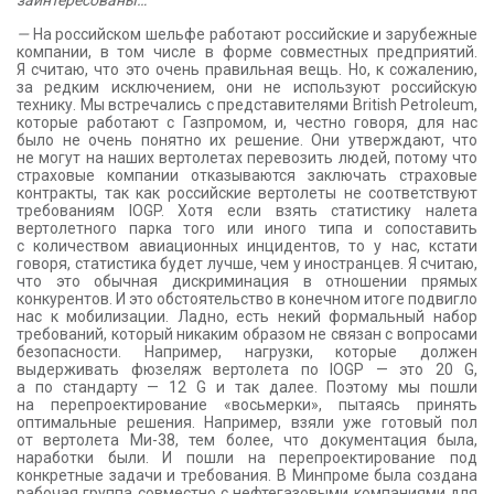
—
На российском шельфе работают российские и зарубежные
компании, в том числе в форме совместных предприятий.
Я считаю, что это очень правильная вещь. Но, к сожалению,
за редким исключением, они не используют российскую
технику. Мы встречались с представителями British Petroleum,
которые работают с Газпромом, и, честно говоря, для нас
было не очень понятно их решение. Они утверждают, что
не могут на наших вертолетах перевозить людей, потому что
страховые компании отказываются заключать страховые
контракты, так как российские вертолеты не соответствуют
требованиям IOGP. Хотя если взять статистику налета
вертолетного парка того или иного типа и сопоставить
с количеством авиационных инцидентов, то у нас, кстати
говоря, статистика будет лучше, чем у иностранцев. Я считаю,
что это обычная дискриминация в отношении прямых
конкурентов. И это обстоятельство в конечном итоге подвигло
нас к мобилизации. Ладно, есть некий формальный набор
требований, который никаким образом не связан с вопросами
безопасности. Например, нагрузки, которые должен
выдерживать фюзеляж вертолета по IOGP — это 20 G,
а по стандарту — 12 G и так далее. Поэтому мы пошли
на перепроектирование «восьмерки», пытаясь принять
оптимальные решения. Например, взяли уже готовый пол
от вертолета Ми-38, тем более, что документация была,
наработки были. И пошли на перепроектирование под
конкретные задачи и требования. В Минпроме была создана
рабочая группа совместно с нефтегазовыми компаниями для