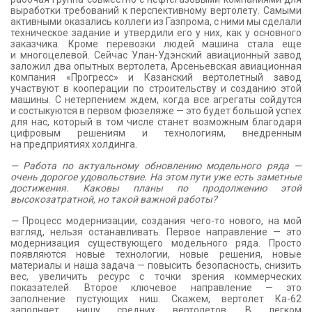
выработки требований к перспективному вертолету. Самыми
активными оказались коллеги из Газпрома, с ними мы сделали
техническое задание и утвердили его у них, как у основного
заказчика. Кроме перевозки людей машина стала еще
и многоцелевой. Сейчас Улан-Удэнский авиационный завод
заложил два опытных вертолета, Арсеньевская авиационная
компания «Прогресс» и Казанский вертолетный завод
участвуют в кооперации по строительству и созданию этой
машины. С нетерпением ждем, когда все агрегаты сойдутся
и состыкуются в первом фюзеляже — это будет большой успех
для нас, который в том числе станет возможным благодаря
цифровым решениям и технологиям, внедренным
на предприятиях холдинга.
— Работа по актуальному обновлению модельного ряда —
очень дорогое удовольствие. На этом пути уже есть заметные
достижения. Каковы планы по продолжению этой
высокозатратной, но такой важной работы?
—
Процесс модернизации, создания чего-то нового, на мой
взгляд, нельзя останавливать. Первое направление — это
модернизация существующего модельного ряда. Просто
появляются новые технологии, новые решения, новые
материалы и наша задача — повысить безопасность, снизить
вес, увеличить ресурс с точки зрения коммерческих
показателей. Второе ключевое направление — это
заполнение пустующих ниш. Скажем, вертолет Ка-62
заполняет нишу средних вертолетов. В легком