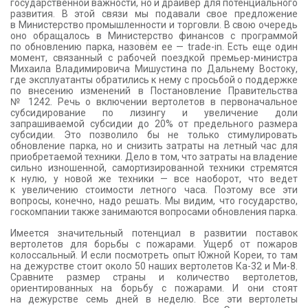
государственной важности, но и драйвер для потенциального
развития. В этой связи мы подавали свое предложение
в Министерство промышленности и торговли. В свою очередь
оно обращалось в Министерство финансов с программой
по обновлению парка, назовём ее — trade-in. Есть еще один
момент, связанный с рабочей поездкой премьер-министра
Михаила Владимировича Мишустина по Дальнему Востоку,
где эксплуатанты обратились к нему с просьбой о поддержке
по внесению изменений в Постановление Правительства
№ 1242. Речь о включении вертолетов в первоначальное
субсидирование по лизингу и увеличение доли
запрашиваемой субсидии до 20% от предельного размера
субсидии. Это позволило бы не только стимулировать
обновление парка, но и снизить затраты на летный час для
приобретаемой техники. Дело в том, что затраты на владение
сильно изношенной, самортизированной техники стремятся
к нулю, у новой же техники — все наоборот, что ведет
к увеличению стоимости летного часа. Поэтому все эти
вопросы, конечно, надо решать. Мы видим, что государство,
госкомпании также занимаются вопросами обновления парка.
Имеется значительный потенциал в развитии поставок
вертолетов для борьбы с пожарами. Ущерб от пожаров
колоссальный. И если посмотреть опыт Южной Кореи, то там
на дежурстве стоит около 50 наших вертолетов Ка-32 и Ми-8.
Сравните размер страны и количество вертолетов,
ориентированных на борьбу с пожарами. И они стоят
на дежурстве семь дней в неделю. Все эти вертолеты