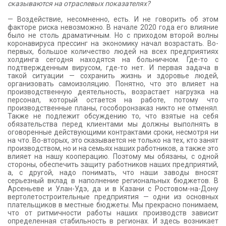
сказываются на отраслевых показателях?
— Воздействие, несомненно, есть. И не говорить об этом
факторе риска невозможно. В начале 2020 года его влияние
было не столь драматичным. Но с приходом второй волны
коронавируса прессинг на экономику начал возрастать. Во-
первых, большое количество людей на всех предприятиях
холдинга сегодня находятся на больничном. Где-то с
подтвержденным вирусом, где-то нет. И первая задача в
такой ситуации — сохранить жизнь и здоровье людей,
организовать самоизоляцию. Понятно, что это влияет на
производственную деятельность, возрастает нагрузка на
персонал, который остается на работе, потому что
производственные планы, гособоронзаказ никто не отменял.
Также не подлежит обсуждению то, что взятые на себя
обязательства перед клиентами мы должны выполнять в
оговоренные действующими контрактами сроки, несмотря ни
на что. Во-вторых, это сказывается не только на тех, кто занят
производством, но и на семьях наших работников, а также это
влияет на нашу кооперацию. Поэтому мы обязаны, с одной
стороны, обеспечить защиту работников наших предприятий,
а, с другой, надо понимать, что наши заводы вносят
серьезный вклад в наполнение региональных бюджетов. В
Арсеньеве и Улан-Удэ, да и в Казани с Ростовом-на-Дону
вертолетостроительные предприятия — одни из основных
плательщиков в местные бюджеты. Мы прекрасно понимаем,
что от ритмичности работы наших производств зависит
определенная стабильность в регионах. И здесь возникает