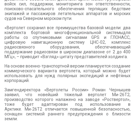
войск сил, поддержки, мониторинга зон ответственности,
поисково-спасательного обеспечения терпящих бедствие
экипажей и пассажиров летательных аппаратов и морских
судов на Северном морском пути.
«Вертолет сохранил все преимущества базовой модели: два
комплекта бортовой многофункциональной системыдля
работы со спутниковыми сигналами GPS и ГЛОНАСС,
цифровую навигационную систему ЦНС-02, комплекс
радиосвязного оборудования, обеспечивающий
поддержание радиосвязи в широком диапазоне от 2 до 400
МГц», – приводит «Взгляд» цитату представителей холдинга.
На основе военно-транспортной версии планируется создание
коммерческого варианта вертолета, который можно будет
использовать для нужд полярных экспедиций и нефтяных
корпораций.
Замгендиректора «Вертолеты России» Роман Чернышев
заявил, что новейший тяжелый вертолет Ми-26Т2,
производство которого налажено на заводе «Роствертол»,
тоже будет адаптирован под использование в
Арктике. Ми-26Т2 отличается повышенной безопасностью,
оснащен системой раннего предупреждения о близости
земли.