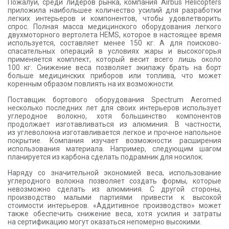
Пожалуй, среди лидеров рынка, компания Airbus Helicopters
приложила наибольшее количество усилий для разработки
легких интерьеров и компонентов, чтобы удовлетворить
спрос. Полная масса медицинского оборудования легкого
двухмоторного вертолета HEMS, которое в настоящее время
используется, составляет менее 150 кг. А для поисково-
спасательных операций в условиях жары и высокогорья
применяется комплект, который весит всего лишь около
100 кг. Снижение веса позволяет экипажу брать на борт
больше медицинских приборов или топлива, что может
коренным образом повлиять на их возможности.
Поставщик бортового оборудования Spectrum Aeromed
несколько последних лет для своих интерьеров использует
углеродное волокно, хотя большинство компонентов
продолжает изготавливаться из алюминия. В частности,
из углеволокна изготавливается легкое и прочное напольное
покрытие. Компания изучает возможности расширения
использования материала. Например, следующим шагом
планируется из карбона сделать подрамник для носилок.
Наряду со значительной экономией веса, использование
углеродного волокна позволяет создать формы, которые
невозможно сделать из алюминия. С другой стороны,
производство малыми партиями привести к высокой
стоимости интерьеров. «Аддитивное производство» может
также обеспечить снижение веса, хотя усилия и затраты
на сертификацию могут оказаться непомерно высокими.