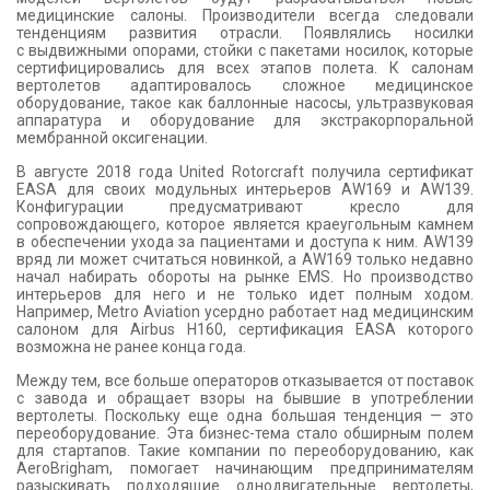
медицинские салоны. Производители всегда следовали
тенденциям развития отрасли. Появлялись носилки
с выдвижными опорами, стойки с пакетами носилок, которые
сертифицировались для всех этапов полета. К салонам
вертолетов адаптировалось сложное медицинское
оборудование, такое как баллонные насосы, ультразвуковая
аппаратура и оборудование для экстракорпоральной
мембранной оксигенации.
В августе 2018 года United Rotorcraft получила сертификат
EASA для своих модульных интерьеров AW169 и AW139.
Конфигурации предусматривают кресло для
сопровождающего, которое является краеугольным камнем
в обеспечении ухода за пациентами и доступа к ним. AW139
вряд ли может считаться новинкой, а AW169 только недавно
начал набирать обороты на рынке EMS. Но производство
интерьеров для него и не только идет полным ходом.
Например, Metro Aviation усердно работает над медицинским
салоном для Airbus H160, сертификация EASA которого
возможна не ранее конца года.
Между тем, все больше операторов отказывается от поставок
с завода и обращает взоры на бывшие в употреблении
вертолеты. Поскольку еще одна большая тенденция — это
переоборудование. Эта бизнес-тема стало обширным полем
для стартапов. Такие компании по переоборудованию, как
AeroBrigham, помогает начинающим предпринимателям
разыскивать подходящие однодвигательные вертолеты,