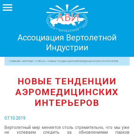
Ассоциация
Ассоциация Вертолетной
Вертолетной
Индустрии
Индустрии
+7 499 755 99 29
ГЛАВНАЯ
»
ЖУРНАЛ
»
СТАТЬИ
»
НОВЫЕ ТЕНДЕНЦИИ АЭРОМЕДИЦИНСКИХ ИНТЕРЬЕРОВ
АССОЦИАЦИЯ
НОВЫЕ ТЕНДЕНЦИИ
ЧЛЕНЫ АВИ
АЭРОМЕДИЦИНСКИХ
МЕРОПРИЯТИЯ
ПРОФЕССИОНАЛАМ
ИНТЕРЬЕРОВ
ЖУРНАЛ
07.10.2019
ПРЕССА
Вертолетный мир меняется столь стремительно, что мы уже
МЕДИА
не успеваем следить за обновлениями парков