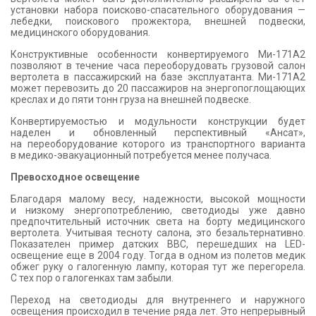
установки набора поисково-спасательного оборудования —
лебедки, поискового прожектора, внешней подвески,
медицинского оборудования.
Конструктивные особенности конвертируемого Ми-171А2
позволяют в течение часа переоборудовать грузовой салон
вертолета в пассажирский на базе эксплуатанта. Ми-171А2
может перевозить до 20 пассажиров на энергопоглощающих
креслах и до пяти тонн груза на внешней подвеске.
Конвертируемостью и модульности конструкции будет
наделен и обновленный перспективный «Ансат»,
на переоборудование которого из транспортного варианта
в медико-эвакуационный потребуется менее получаса.
Превосходное освещение
Благодаря малому весу, надежности, высокой мощности
и низкому энергопотреблению, светодиоды уже давно
предпочтительный источник света на борту медицинского
вертолета. Учитывая тесноту салона, это безальтернативно.
Показателен пример датских ВВС, перешедших на LED-
освещение еще в 2004 году. Тогда в одном из полетов медик
обжег руку о галогенную лампу, которая тут же перегорела.
С тех пор о галогенках там забыли.
Переход на светодиоды для внутреннего и наружного
освещения происходил в течение ряда лет. Это непрерывный