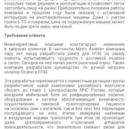
поскольку такие дешевле в эксплуатации и позволяют легче
застолбить нишу на рынке. Приблизительно половина работы
компании в прошлом году была связана с установкой
интерьеров на восстановленные машины. Даже с учетом
полного ТО и покраски, цена на подержанную машину может
быть на две трети ниже, чем новой.
Требование клиента
Инжиниринговые компании констатируют изменения
в запросах клиентов. В частности, Metro Aviation компания
пару лет назад разработала рампу для H135 по заказу
клиента, испытывавшего трудности с доставкой носилок
в салон. Сегодня на нее начал расти рыночный спрос. Также
компания разработала руководство по ручной загрузке
носилок Stryker в H145.
Эта разработка перекликается с совместным детищем группы
разработчиков новой компоновки российского вертолета
«Ансат» во главе с Центроспасом МЧС России, которые
внедрили мобильный блок из унифицированных носилок,
оборудования и каталки обеспечивающих возможность
осуществления сквозной транспортировки пациента
на носилках, (как с каталкой, так и без нее) без перекладки
пострадавшего на всех этапах эвакуации наземным
и воздушным видами транспорта, при этом не происходит
даже кратковременного отключения аппаратов
жизнедеятельности, что значительно снижает риски для