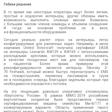
Гибкие решения
В то время как некоторые операторы ищут более легкие,
простые и недорогие интерьеры, другие обязаны иметь
возможность выполнять сложные миссии. Возможно,
с большим числом членов команды и объемом оснащения.
И тогда их основная проблема не в весе,
а в функциональности оборудования.
Сегодня реально растет спрос на интерьеры, легко
конфигурируемые для различных задач. Например, в июле
компания United Rotorcraft получила сертификат EASA
на интерьеры Leonardo AW139 и AW169 с легкосъемными
раскладными креслами, которые можно использовать
в качестве посадочных мест как для пассажиров, так
и пациентов. Более ярким примером этой
реконфигурируемости является интерьер Sikorsky S-
70 Firehawk, который можно быстро перенастроить с EMS
на пожаротушение, перевозку пассажиров и груза
не в последнюю очередь благодаря сиденьям, которые при
необходимости опускаются с потолка.
На эту тенденцию довольно оперативно откликнулись
«Вертолеты России». В рамках МАКС-2019 российским
вертолетным холдингом была представлена первая
сертифицированная машина семейства Ми-8/171 в
конвертируемом варианте. Область применения такого
вертолета может быть дополнительно расширена за счет