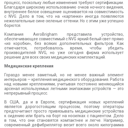
процесс, поскольку любые изменения требуют сертификации.
Благодаря широкому использованию очков ночного видения,
внутреннее белое освещение оценивается на совместимость
с NVG. Дело в том, что на «картинке» иногда появляются
нежелательные сине-зеленые оттенки. Но с этим уже успешно
борются.
Компания AeroBrigham представила устройство,
обеспечивающее совместимый с NVG яркий белый свет прямо
«из коробки», без всяких дополнительных фильтров. Как
отмечается, потребовалось время, чтобы убедить
производителей NVG, но уже сегодня фирма использует
решение для всех своих медицинских комплектаций.
Медицинские крепления
Гораздо менее заметный, но не менее важный элемент
интерьеров — крепления медицинского оборудования. Работа
над новыми креплениями, учитывая постоянно меняющийся
арсенал используемых летными экипажами устройств — это
непрерывный процесс.
В США, да и в Европе, сертификация новых креплений
является дорогостоящим процессом, поэтому операторы
предпочитают просто привязывать медицинские устройства
к сидению или брать на борт на носилках с пациентом. Дело
в том, что они становятся компактнее и легче. Например,
современный дефибриллятор весит всего около килограмма