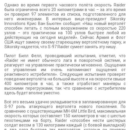
Однако во время первого часового полёта скорость Raider
была ограничена всего 20 километрами в час – за это время
он проверил 97 элементов из списка, подготовленного для
него инженерами. В интервью вице-президент Sikorsky
Innovations Крис Ван Бьютен сообщил: «Наш новый вертолёт
способен летать с полным вооружением со скоростью 220
узлов – это практически на 100 узлов быстрее любой из
действующих на сегодня моделей». Сейчас Армия и Флот
США ищут замену своему стареющему вертолётному парку, и
Sikorsky надеется, что S-97 Raider сумеет занять эту нишу.
Пилот Билл Фелл, проводивший испытания, отметил, что
«Raider не имеет обычного лага в поворотной системе, и
реагирует на управление практически мгновенно. Ощущения
от управления им очень напоминают ощущения от
реактивного истребителя». Следующие испытания проверят
поведение вертолёта на большой высоте и на скорости свыше
400 километров в час, а также отработают манёвры с
высокими перегрузками, так что сравнение с истребителем
здесь будет вполне уместно.
Всё это весьма удачно укладывается в запланированную для
S-97 роль атакующего вертолёта нового поколения. По
сравнению с существующими MH­-6M Little Bird, максимальная
скорость которых составляет 150 километров в час с шестью
пехотинцами на борту, Raider «способен нести шестерых
солдат весом в 130 килограмм каждый (с боевой выкладкой)
в два раза быстрее тех вертолётов, которые он призван