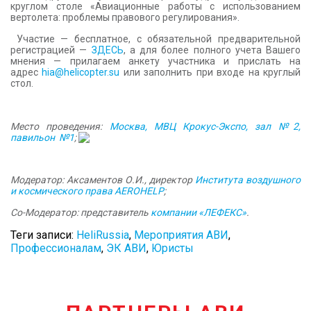
круглом столе «Авиационные работы с использованием
вертолета: проблемы правового регулирования».
Участие — бесплатное, с обязательной предварительной
регистрацией —
ЗДЕСЬ
, а для более полного учета Вашего
мнения — прилагаем анкету участника и прислать на
адрес
hia@helicopter.su
или заполнить при входе на круглый
стол
.
Место проведения:
Москва, МВЦ Крокус-Экспо, зал №2,
павильон №1
;
Модератор: Аксаментов О.И., директор
Института воздушного
и космического права AEROHELP
;
Со-Модератор: представитель
компании «ЛЕФЕКС»
.
Теги записи:
HeliRussia
,
Мероприятия АВИ
,
Профессионалам
,
ЭК АВИ
,
Юристы