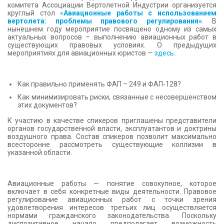
комитета Ассоциации Вертолетной Индустрии организуется
КОНТАКТЫ
круглый стол
«
Авиационные работы с использованием
вертолета: проблемы правового регулирования»
. В
нынешнем году мероприятие посвящено одному из самых
актуальных вопросов – выполнению авиационных работ в
существующих правовых условиях. О предыдущих
мероприятиях для авиационных юристов —
здесь
.
Как правильно применять ФАП – 249 и ФАП-128?
Как минимизировать риски, связанные с несовершенством
этих документов?
К участию в качестве спикеров приглашены представители
органов государственной власти, эксплуатантов и доктрины
воздушного права. Состав спикеров позволит максимально
всесторонне рассмотреть существующие коллизии в
указанной области.
Авиационные работы — понятие совокупное, которое
включает в себя конкретные виды деятельности. Правовое
регулирование авиационных работ с точки зрения
удовлетворения интересов третьих лиц осуществляется
нормами гражданского законодательства. Поскольку
диспозитивное начало предполагает возможность