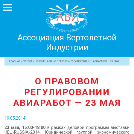
Ассоциация
Ассоциация Вертолетной
Вертолетной
Индустрии
Индустрии
+7 499 755 99 29
ГЛАВНАЯ
»
ПРЕССА
»
НОВОСТИ АВИ
»
О ПРАВОВОМ РЕГУЛИРОВАНИИ АВИАРАБОТ — 23 МАЯ
АССОЦИАЦИЯ
О ПРАВОВОМ
ЧЛЕНЫ АВИ
РЕГУЛИРОВАНИИ
МЕРОПРИЯТИЯ
ПРОФЕССИОНАЛАМ
АВИАРАБОТ — 23 МАЯ
ЖУРНАЛ
19.05.2014
ПРЕССА
23 мая, 15:00-18:00
в рамках деловой программы выставки
МЕДИА
HELI-RUSSIA-2014, Юридической группой экономического