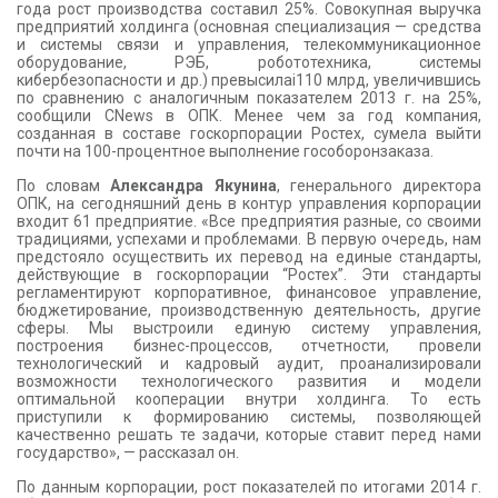
года рост производства составил 25%. Совокупная выручка
предприятий холдинга (основная специализация — средства
и системы связи и управления, телекоммуникационное
оборудование, РЭБ, робототехника, системы
кибербезопасности и др.) превысила
i
110 млрд, увеличившись
по сравнению с аналогичным показателем 2013 г. на 25%,
сообщили CNews в ОПК. Менее чем за год компания,
созданная в составе госкорпорации Ростех, сумела выйти
почти на 100-процентное выполнение гособоронзаказа.
По словам
Александра Якунина
, генерального директора
ОПК, на сегодняшний день в контур управления корпорации
входит 61 предприятие. «Все предприятия разные, со своими
традициями, успехами и проблемами. В первую очередь, нам
предстояло осуществить их перевод на единые стандарты,
действующие в госкорпорации “Ростех”. Эти стандарты
регламентируют корпоративное, финансовое управление,
бюджетирование, производственную деятельность, другие
сферы. Мы выстроили единую систему управления,
построения бизнес-процессов, отчетности, провели
технологический и кадровый аудит, проанализировали
возможности технологического развития и модели
оптимальной кооперации внутри холдинга. То есть
приступили к формированию системы, позволяющей
качественно решать те задачи, которые ставит перед нами
государство», — рассказал он.
По данным корпорации, рост показателей по итогами 2014 г.