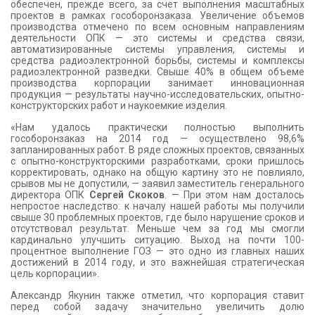
обеспечен, прежде всего, за счет выполнения масштабных
проектов в рамках гособоронзаказа. Увеличение объемов
производства отмечено по всем основным направлениям
деятельности ОПК — это системы и средства связи,
автоматизированные системы управления, системы и
средства радиоэлектронной борьбы, системы и комплексы
радиоэлектронной разведки. Свыше 40% в общем объеме
производства корпорации занимает инновационная
продукция — результаты научно-исследовательских, опытно-
конструкторских работ и наукоемкие изделия.
«Нам удалось практически полностью выполнить
гособоронзаказ на 2014 год — осуществлено 98,6%
запланированных работ. В ряде сложных проектов, связанных
с опытно-конструкторскими разработками, сроки пришлось
корректировать, однако на общую картину это не повлияло,
срывов мы не допустили, — заявил заместитель генерального
директора ОПК
Сергей Скоков
. — При этом нам досталось
непростое наследство: к началу нашей работы мы получили
свыше 30 проблемных проектов, где было нарушение сроков и
отсутствовал результат. Меньше чем за год мы смогли
кардинально улучшить ситуацию. Выход на почти 100-
процентное выполнение ГОЗ — это одно из главных наших
достижений в 2014 году, и это важнейшая стратегическая
цель корпорации».
Александр Якунин также отметил, что корпорация ставит
перед собой задачу значительно увеличить долю