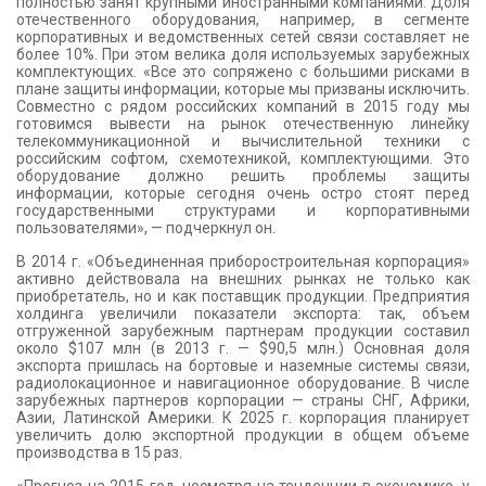
полностью занят крупными иностранными компаниями. Доля
отечественного оборудования, например, в сегменте
корпоративных и ведомственных сетей связи составляет не
более 10%. При этом велика доля используемых зарубежных
комплектующих. «Все это сопряжено с большими рисками в
плане защиты информации, которые мы призваны исключить.
Совместно с рядом российских компаний в 2015 году мы
готовимся вывести на рынок отечественную линейку
телекоммуникационной и вычислительной техники с
российским софтом, схемотехникой, комплектующими. Это
оборудование должно решить проблемы защиты
информации, которые сегодня очень остро стоят перед
государственными структурами и корпоративными
пользователями», — подчеркнул он.
В 2014 г. «Объединенная приборостроительная корпорация»
активно действовала на внешних рынках не только как
приобретатель, но и как поставщик продукции. Предприятия
холдинга увеличили показатели экспорта: так, объем
отгруженной зарубежным партнерам продукции составил
около $107 млн (в 2013 г. — $90,5 млн.) Основная доля
экспорта пришлась на бортовые и наземные системы связи,
радиолокационное и навигационное оборудование. В числе
зарубежных партнеров корпорации — страны СНГ, Африки,
Азии, Латинской Америки. К 2025 г. корпорация планирует
увеличить долю экспортной продукции в общем объеме
производства в 15 раз.