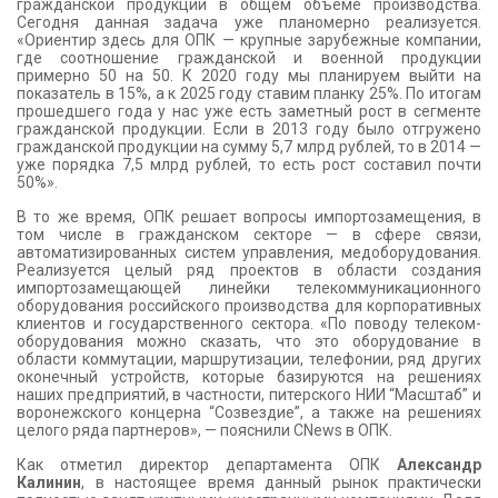
гражданской продукции в общем объеме производства.
Сегодня данная задача уже планомерно реализуется.
«Ориентир здесь для ОПК — крупные зарубежные компании,
где соотношение гражданской и военной продукции
примерно 50 на 50. К 2020 году мы планируем выйти на
показатель в 15%, а к 2025 году ставим планку 25%. По итогам
прошедшего года у нас уже есть заметный рост в сегменте
гражданской продукции. Если в 2013 году было отгружено
гражданской продукции на сумму 5,7 млрд рублей, то в 2014 —
уже порядка 7,5 млрд рублей, то есть рост составил почти
50%».
В то же время, ОПК решает вопросы импортозамещения, в
том числе в гражданском секторе — в сфере связи,
автоматизированных систем управления, медоборудования.
Реализуется целый ряд проектов в области создания
импортозамещающей линейки телекоммуникационного
оборудования российского производства для корпоративных
клиентов и государственного сектора. «По поводу телеком-
оборудования можно сказать, что это оборудование в
области коммутации, маршрутизации, телефонии, ряд других
оконечный устройств, которые базируются на решениях
наших предприятий, в частности, питерского НИИ “Масштаб” и
воронежского концерна “Созвездие”, а также на решениях
целого ряда партнеров», — пояснили CNews в ОПК.
Как отметил директор департамента ОПК
Александр
Калинин
, в настоящее время данный рынок практически