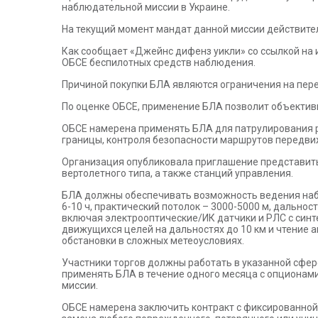
наблюдательной миссии в Украине.
На текущий момент мандат данной миссии действител
Как сообщает «Джейнс дифенз уикли» со ссылкой на 
ОБСЕ беспилотных средств наблюдения.
Причиной покупки БЛА являются ограничения на пер
По оценке ОБСЕ, применение БЛА позволит объективн
ОБСЕ намерена применять БЛА для патрулирования р
границы, контроля безопасности маршрутов передви
Организация опубликовала приглашение представит
вертолетного типа, а также станций управления.
БЛА должны обеспечивать возможность ведения набл
6-10 ч, практический потолок – 3000-5000 м, дальнос
включая электрооптические/ИК датчики и РЛС с син
движущихся целей на дальностях до 10 км и чтение
обстановки в сложных метеоусловиях.
Участники торгов должны работать в указанной сфер
применять БЛА в течение одного месяца с опционами
миссии.
ОБСЕ намерена заключить контракт с фиксированной