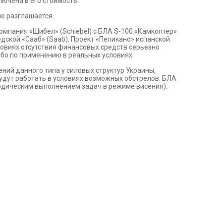
ючена в его стоимость.
е разглашается.
мпания «Шибел» (Schiebel) с БЛА S-100 «Камкоптер»
дской «Сааб» (Saab). Проект «Пеликано» испанской
ловиях отсутствия финансовых средств серьезно
ибо по применению в реальных условиях.
ний данного типа у силовых структур Украины,
удут работать в условиях возможных обстрелов. БЛА
одическим выполнением задач в режиме висения).