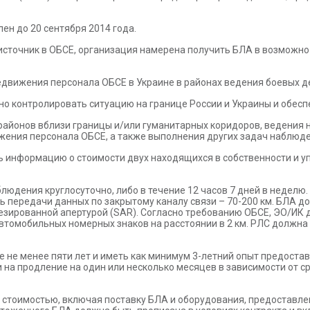
ен до 20 сентября 2014 года.
источник в ОБСЕ, организация намерена получить БЛА в возможно 
едвижения персонала ОБСЕ в Украине в районах ведения боевых д
о контролировать ситуацию на границе России и Украины и обесп
айонов вблизи границы и/или гуманитарных коридоров, ведения 
жения персонала ОБСЕ, а также выполнения других задач наблюде
ь информацию о стоимости двух находящихся в собственности и 
юдения круглосуточно, либо в течение 12 часов 7 дней в неделю
ть передачи данных по закрытому каналу связи – 70-200 км. БЛА до
тезированной апертурой (SAR). Согласно требованию ОБСЕ, ЭО/И
 автомобильных номерных знаков на расстоянии в 2 км. РЛС долж
е не менее пяти лет и иметь как минимум 3-летний опыт предоста
 на продление на один или несколько месяцев в зависимости от 
 стоимостью, включая поставку БЛА и оборудования, предоставле