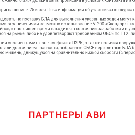
тоженного БЛА должна быть прописана в условиях контракта и вкл
иглашение к 25 июля. Пока информация об участниках конкурса н
довать на поставку БЛА для выполнения указанных задач могут ко
орыми ограничениями возможно использование V-200 «Скелдар» шве
йнс», в настоящее время находится в состоянии разработки и в ус
ся на рынке, либо не удовлетворяют требованиям ОБСЕ по ТТХ, л
ния ополченцами в зоне конфликта ПЗРК, а также наличия вооруже
я стали достоянием гласности, выбранные ОБСЕ вертолетные БЛА б
ую мишень, движущуюся на сравнительно низкой скорости (с пери
ПАРТНЕРЫ АВИ