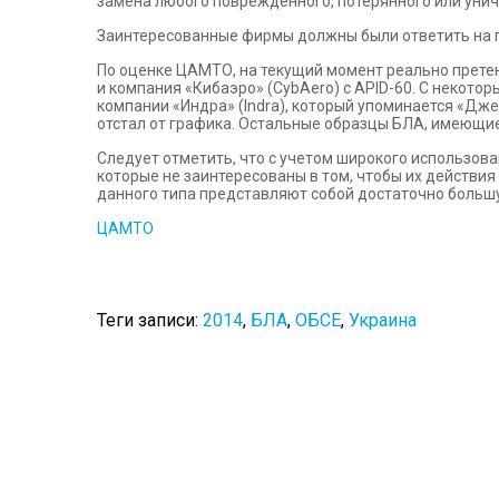
замена любого поврежденного, потерянного или унич
Заинтересованные фирмы должны были ответить на пр
По оценке ЦАМТО, на текущий момент реально претен
и компания «Кибаэро» (CybAero) с APID-60. С некот
компании «Индра» (Indra), который упоминается «Дже
отстал от графика. Остальные образцы БЛА, имеющие
Следует отметить, что с учетом широкого использова
которые не заинтересованы в том, чтобы их действи
данного типа представляют собой достаточно больш
ЦАМТО
Теги записи:
2014
,
БЛА
,
ОБСЕ
,
Украина