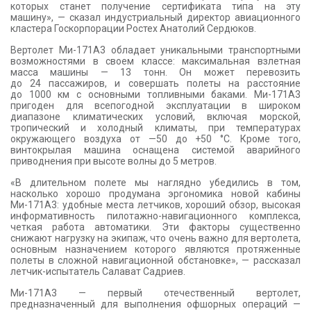
которых станет получение сертификата типа на эту
машину», — сказал индустриальный директор авиационного
кластера Госкорпорации Ростех Анатолий Сердюков.
Вертолет Ми-171А3 обладает уникальными транспортными
возможностями в своем классе: максимальная взлетная
масса машины — 13 тонн. Он может перевозить
до 24 пассажиров, и совершать полеты на расстояние
до 1000 км с основными топливными баками. Ми-171А3
пригоден для всепогодной эксплуатации в широком
диапазоне климатических условий, включая морской,
тропический и холодный климаты, при температурах
окружающего воздуха от —50 до +50 °С. Кроме того,
винтокрылая машина оснащена системой аварийного
приводнения при высоте волны до 5 метров.
«В длительном полете мы наглядно убедились в том,
насколько хорошо продумана эргономика новой кабины
Ми-171А3: удобные места летчиков, хороший обзор, высокая
информативность пилотажно-навигационного комплекса,
четкая работа автоматики. Эти факторы существенно
снижают нагрузку на экипаж, что очень важно для вертолета,
основным назначением которого являются протяженные
полеты в сложной навигационной обстановке», — рассказал
летчик-испытатель Салават Садриев.
Ми-171А3 — первый отечественный вертолет,
предназначенный для выполнения офшорных операций —