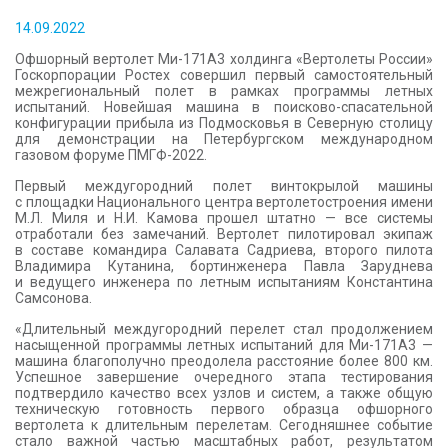
КОНТАКТЫ
14.09.2022
Офшорный вертолет Ми-171А3 холдинга «Вертолеты России»
Госкорпорации Ростех совершил первый самостоятельный
межрегиональный полет в рамках программы летных
испытаний. Новейшая машина в поисково-спасательной
конфигурации прибыла из Подмосковья в Северную столицу
для демонстрации на Петербургском международном
газовом форуме ПМГФ-2022.
Первый междугородний полет винтокрылой машины
с площадки Национального центра вертолетостроения имени
М.Л. Миля и Н.И. Камова прошел штатно — все системы
отработали без замечаний. Вертолет пилотировал экипаж
в составе командира Салавата Садриева, второго пилота
Владимира Кутанина, бортинженера Павла Заруднева
и ведущего инженера по летным испытаниям Константина
Самсонова.
«Длительный междугородний перелет стал продолжением
насыщенной программы летных испытаний для Ми-171А3 —
машина благополучно преодолела расстояние более 800 км.
Успешное завершение очередного этапа тестирования
подтвердило качество всех узлов и систем, а также общую
техническую готовность первого образца офшорного
вертолета к длительным перелетам. Сегодняшнее событие
стало важной частью масштабных работ, результатом