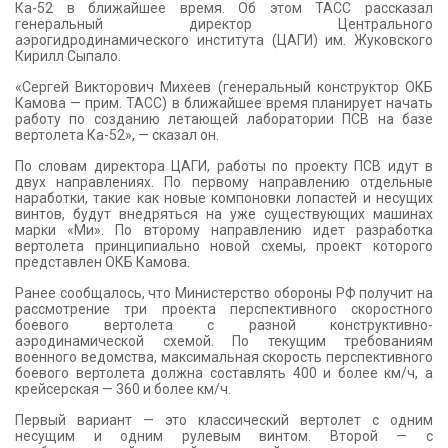
Ка-52 в ближайшее время. Об этом ТАСС рассказал
генеральный директор Центрального
аэрогидродинамического института (ЦАГИ) им. Жуковского
Кирилл Сыпало.
«Сергей Викторович Михеев (генеральный конструктор ОКБ
Камова — прим. ТАСС) в ближайшее время планирует начать
работу по созданию летающей лаборатории ПСВ на базе
вертолета Ка-52», — сказал он.
По словам директора ЦАГИ, работы по проекту ПСВ идут в
двух направлениях. По первому направлению отдельные
наработки, такие как новые компоновки лопастей и несущих
винтов, будут внедряться на уже существующих машинах
марки «Ми». По второму направлению идет разработка
вертолета принципиально новой схемы, проект которого
представлен ОКБ Камова.
Ранее сообщалось, что Министерство обороны РФ получит на
рассмотрение три проекта перспективного скоростного
боевого вертолета с разной конструктивно-
аэродинамической схемой. По текущим требованиям
военного ведомства, максимальная скорость перспективного
боевого вертолета должна составлять 400 и более км/ч, а
крейсерская — 360 и более км/ч.
Первый вариант — это классический вертолет с одним
несущим и одним рулевым винтом. Второй — с