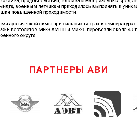
 состава, продовольствия, топлива и материальных средст
Шмидта, военным летчикам приходилось выполнять и уник
 машин повышенной проходимости.
ми арктической зимы при сильных ветрах и температурах 
пажи вертолетов Ми-8 АМТШ и Ми-26 перевезли около 40 т
оенного округа.
ПАРТНЕРЫ АВИ