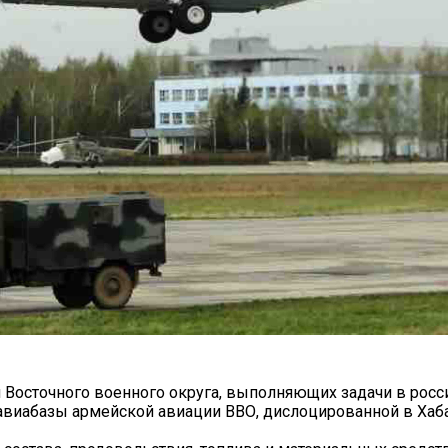
 Восточного военного округа, выполняющих задачи в росс
виабазы армейской авиации ВВО, дислоцированной в Хаб