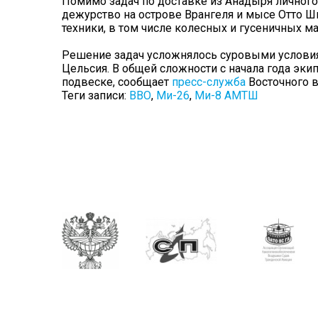
Помимо задач по доставке из Анадыря личного
дежурство на острове Врангеля и мысе Отто 
техники, в том числе колесных и гусеничных
Решение задач усложнялось суровыми условия
Цельсия. В общей сложности с начала года эки
подвеске, сообщает
пресс-служба
Восточного в
Теги записи:
ВВО
,
Ми-26
,
Ми-8 АМТШ