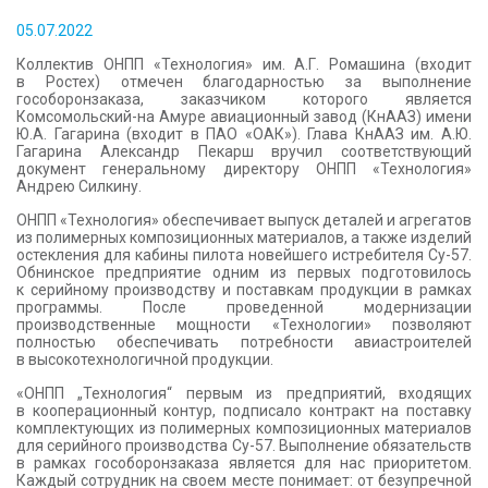
КОНТАКТЫ
05.07.2022
Коллектив ОНПП «Технология» им. А.Г. Ромашина (входит
в Ростех) отмечен благодарностью за выполнение
гособоронзаказа, заказчиком которого является
Комсомольский-на Амуре авиационный завод (КнААЗ) имени
Ю.А. Гагарина (входит в ПАО «ОАК»). Глава КнААЗ им. А.Ю.
Гагарина Александр Пекарш вручил соответствующий
документ генеральному директору ОНПП «Технология»
Андрею Силкину.
ОНПП «Технология» обеспечивает выпуск деталей и агрегатов
из полимерных композиционных материалов, а также изделий
остекления для кабины пилота новейшего истребителя Су-57.
Обнинское предприятие одним из первых подготовилось
к серийному производству и поставкам продукции в рамках
программы. После проведенной модернизации
производственные мощности «Технологии» позволяют
полностью обеспечивать потребности авиастроителей
в высокотехнологичной продукции.
«ОНПП „Технология“ первым из предприятий, входящих
в кооперационный контур, подписало контракт на поставку
комплектующих из полимерных композиционных материалов
для серийного производства Су-57. Выполнение обязательств
в рамках гособоронзаказа является для нас приоритетом.
Каждый сотрудник на своем месте понимает: от безупречной