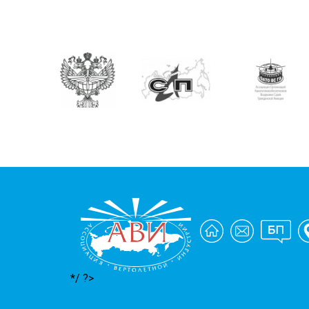
*/ ?>