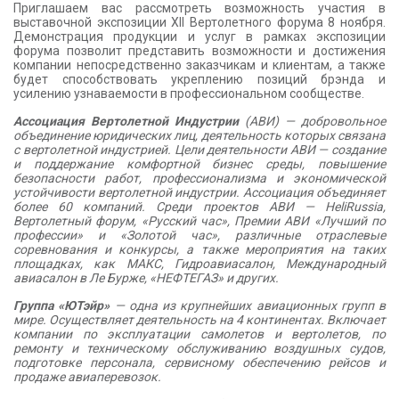
Приглашаем вас рассмотреть возможность участия в
выставочной экспозиции XII Вертолетного форума 8 ноября.
Демонстрация продукции и услуг в рамках экспозиции
форума позволит представить возможности и достижения
компании непосредственно заказчикам и клиентам, а также
будет способствовать укреплению позиций брэнда и
усилению узнаваемости в профессиональном сообществе.
Ассоциация Вертолетной Индустрии
(АВИ) — добровольное
объединение юридических лиц, деятельность которых связана
с вертолетной индустрией. Цели деятельности АВИ — создание
и поддержание комфортной бизнес среды, повышение
безопасности работ, профессионализма и экономической
устойчивости вертолетной индустрии. Ассоциация объединяет
более 60 компаний. Среди проектов АВИ — HeliRussia,
Вертолетный форум, «Русский час», Премии АВИ «Лучший по
профессии» и «Золотой час», различные отраслевые
соревнования и конкурсы, а также мероприятия на таких
площадках, как МАКС, Гидроавиасалон, Международный
авиасалон в Ле Бурже, «НЕФТЕГАЗ» и других.
Группа «ЮТэйр»
— одна из крупнейших авиационных групп в
мире. Осуществляет деятельность на 4 континентах. Включает
компании по эксплуатации самолетов и вертолетов, по
ремонту и техническому обслуживанию воздушных судов,
подготовке персонала, сервисному обеспечению рейсов и
продаже авиаперевозок.