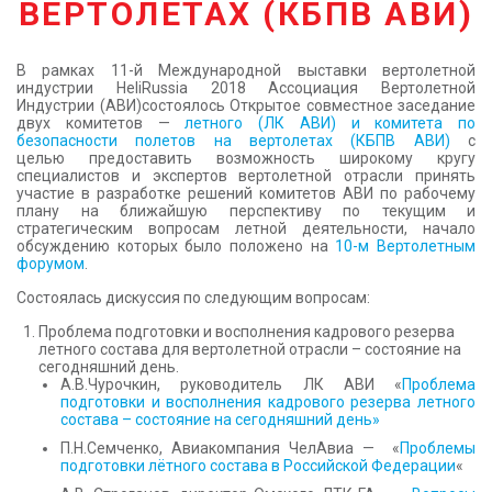
ВЕРТОЛЕТАХ (КБПВ АВИ)
КОНТАКТЫ
В рамках 11-й Международной выставки вертолетной
индустрии HeliRussia 2018 Ассоциация Вертолетной
Индустрии (АВИ)состоялось Открытое совместное заседание
двух комитетов —
летного (ЛК АВИ) и комитета по
безопасности полетов на вертолетах (КБПВ АВИ)
с
целью предоставить возможность широкому кругу
специалистов и экспертов вертолетной отрасли принять
участие в разработке решений комитетов АВИ по рабочему
плану на ближайшую перспективу по текущим и
стратегическим вопросам летной деятельности, начало
обсуждению которых было положено на
10-м Вертолетным
форумом
.
Состоялась дискуссия по следующим вопросам:
Проблема подготовки и восполнения кадрового резерва
летного состава для вертолетной отрасли – состояние на
сегодняшний день.
А.В.Чурочкин, руководитель ЛК АВИ «
Проблема
подготовки и восполнения кадрового резерва летного
состава – состояние на сегодняшний день»
П.Н.Семченко, Авиакомпания ЧелАвиа — «
Проблемы
подготовки лётного состава в Российской Федерации
«