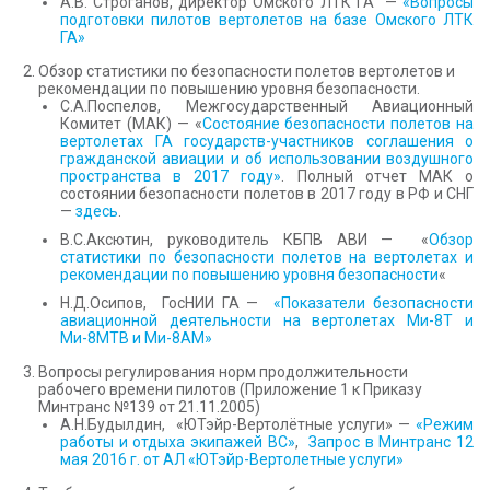
А.В. Строганов, директор Омского ЛТК ГА —
«Вопросы
подготовки пилотов вертолетов на базе Омского ЛТК
ГА»
Обзор статистики по безопасности полетов вертолетов и
рекомендации по повышению уровня безопасности.
С.А.Поспелов, Межгосударственный Авиационный
Комитет (МАК) — «
Состояние безопасности полетов на
вертолетах ГА государств-участников соглашения о
гражданской авиации и об использовании воздушного
пространства в 2017 году»
. Полный отчет МАК о
состоянии безопасности полетов в 2017 году в РФ и СНГ
—
здесь
.
В.С.Аксютин, руководитель КБПВ АВИ — «
Обзор
статистики по безопасности полетов на вертолетах и
рекомендации по повышению уровня безопасности
«
Н.Д.Осипов, ГосНИИ ГА —
«Показатели безопасности
авиационной деятельности на вертолетах Ми-8Т и
Ми-8МТВ и Ми-8АМ»
Вопросы регулирования норм продолжительности
рабочего времени пилотов (Приложение 1 к Приказу
Минтранс №139 от 21.11.2005)
А.Н.Будылдин, «ЮТэйр-Вертолётные услуги» —
«Режим
работы и отдыха экипажей ВС»
,
Запрос в Минтранс 12
мая 2016 г. от АЛ «ЮТэйр-Вертолетные услуги»