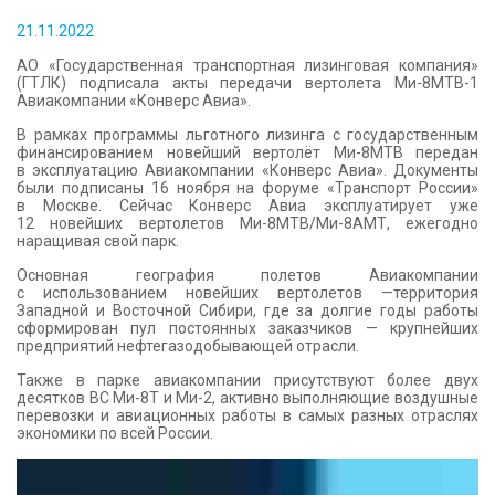
КОНТАКТЫ
21.11.2022
АО «Государственная транспортная лизинговая компания»
(ГТЛК) подписала акты передачи вертолета Ми-8МТВ-1
Авиакомпании «Конверс Авиа».
В рамках программы льготного лизинга с государственным
финансированием новейший вертолёт Ми-8МТВ передан
в эксплуатацию Авиакомпании «Конверс Авиа». Документы
были подписаны 16 ноября на форуме «Транспорт России»
в Москве. Сейчас Конверс Авиа эксплуатирует уже
12 новейших вертолетов Ми-8МТВ/Ми-8АМТ, ежегодно
наращивая свой парк.
Основная география полетов Авиакомпании
с использованием новейших вертолетов —территория
Западной и Восточной Сибири, где за долгие годы работы
сформирован пул постоянных заказчиков — крупнейших
предприятий нефтегазодобывающей отрасли.
Также в парке авиакомпании присутствуют более двух
десятков ВС Ми-8Т и Ми-2, активно выполняющие воздушные
перевозки и авиационных работы в самых разных отраслях
экономики по всей России.