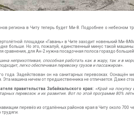
нов региона в Читу теперь будет Ми-8. Подробнее о небесном тр
ку вертолётной площадки «Гавань» в Чите заходит новенький Ми-
адке больше. Но это, пожалуй, единственный минус такой машины
ля сравнения, для Ан-2 нужна посадочная полоса гораздо больше
шина неприхотливая, способная работать как в жару, так и в мор
 подходит, легко обеспечивая перевозку грузов и пассажиров».
 года. Задействован он на санитарных перевозках. Оснащён м
. Эта машина ничем от предшественника не отличается. Даже сто
ателя правительства Забайкальского края:
«Край на покупку 
арных перевозок и их развития. Вот по этой программе 80% лёт
авиации перевёз из отдалённых районов края в Читу около 700 че
 трудяги.