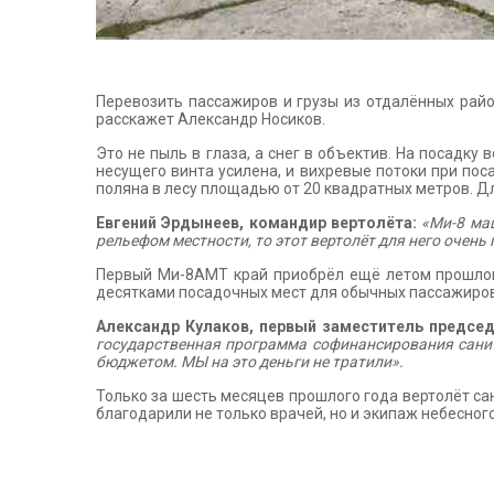
Перевозить пассажиров и грузы из отдалённых райо
расскажет Александр Носиков.
Это не пыль в глаза, а снег в объектив. На посад
несущего винта усилена, и вихревые потоки при пос
поляна в лесу площадью от 20 квадратных метров. Д
Евгений Эрдынеев, командир вертолёта:
«Ми-8 ма
рельефом местности, то этот вертолёт для него очень
Первый Ми-8АМТ край приобрёл ещё летом прошлого
десятками посадочных мест для обычных пассажиров
Александр Кулаков, первый заместитель председ
государственная программа софинансирования санит
бюджетом. МЫ на это деньги не тратили».
Только за шесть месяцев прошлого года вертолёт сан
благодарили не только врачей, но и экипаж небесного