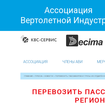
Ассоциация
Вертолетной Индуст
АССОЦИАЦИЯ
ЧЛЕНЫ АВИ
МЕР
ГЛАВНАЯ
»
ПРЕССА
»
НОВОСТИ
»
ПЕРЕВОЗИТЬ ПАССАЖИРОВ И ГРУЗЫ ИЗ ОТДАЛЁНН
ПЕРЕВОЗИТЬ ПАС
РЕГИОН