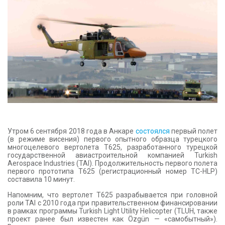
КОНТАКТЫ
Утром 6 сентября 2018 года в Анкаре
состоялся
первый полет
(в режиме висения) первого опытного образца турецкого
многоцелевого вертолета Т625, разработанного турецкой
государственной авиастроительной компанией Turkish
Aerospace Industries (TAI). Продолжительность первого полета
первого прототипа T625 (регистрационный номер ТС-HLP)
составила 10 минут.
Напомним, что вертолет Т625 разрабывается при головной
роли TAI с 2010 года при правительственном финансировании
в рамках программы Turkish Light Utility Helicopter (TLUH, также
проект ранее был известен как Özgün — «самобытный»).