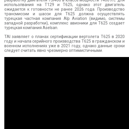
разработку двигателя TSI400 в классе мощности 1400 л.с. для
использлвания на Т129 и Т625, однако этот двигатель
ожидается к готовности не ранее 2026 года. Производство
трансмиссии и шасси для Т625 должна осуществлять
турецкая частная компания Alp Aviation (видимо, системы
западной разработки), комплекс авионики для Т625 создает
турецкая компания Aselsan.
TAI заявляет о планах сертификации вертолета Т625 в 2020
году и начала серийного производства Т625 в гражданском и
военном исполнениях уже в 2021 году, однако данные сроки
следует считать явно чрезмерно оптимистичными.