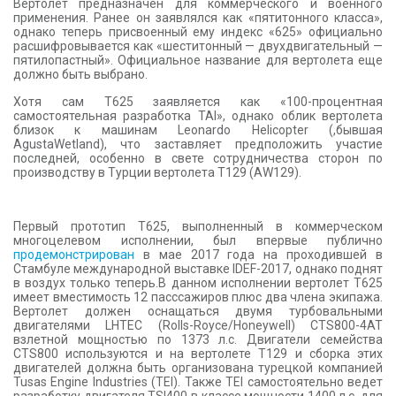
Вертолет предназначен для коммерческого и военного
применения. Ранее он заявлялся как «пятитонного класса»,
однако теперь присвоенный ему индекс «625» официально
расшифровывается как «шеститонный — двухдвигательный —
пятилопастный». Официальное название для вертолета еще
должно быть выбрано.
Хотя сам Т625 заявляется как «100-процентная
самостоятельная разработка TAI», однако облик вертолета
близок к машинам Leonardo Helicopter (,бывшая
AgustaWetland), что заставляет предположить участие
последней, особенно в свете сотрудничества сторон по
производству в Турции вертолета T129 (AW129).
Первый прототип Т625, выполненный в коммерческом
многоцелевом исполнении, был впервые публично
продемонстрирован
в мае 2017 года на проходившей в
Стамбуле международной выставке IDEF-2017, однако поднят
в воздух только теперь.В данном исполнении вертолет Т625
имеет вместимость 12 пасссажиров плюс два члена экипажа.
Вертолет должен оснащаться двумя турбовальными
двигателями LHTEC (Rolls-Royce/Honeywell) CTS800-4АТ
взлетной мощностью по 1373 л.с. Двигатели семейства
CTS800 используются и на вертолете Т129 и сборка этих
двигателей должна быть организована турецкой компанией
Tusas Engine Industries (TEI). Также TEI самостоятельно ведет