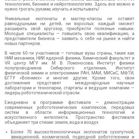
технологиях, бионике и нейротехнологиях. Здесь все можно и
нужно трогать руками, изучать и испытывать!
Уникальные экспонаты и мастер-классы не оставят
равнодушными ни детей, ни взрослых: каждый сможет
расширить свой кругозор, приобрести полезные навыки.
Молодые специалисты
— повысить свою квалификацию,
а
представители бизнеса
—
заявить о себе на рынке и найти
новых партнеров.
В числе 60-ти участников
—
топовые вузы страны, такие как
НИИ механики, НИИ ядерной физики, Химический факультет и
VR центр МГУ им. М. В. Ломоносова; Институт физики
полупроводников Сибирского отделения, Институт
физической химии и электрохимии РАН, МАИ, МИСиС, МФТИ,
БГТУ «Военмех» и многие другие. Кроме того, свои
достижения представят международные научные
лаборатории и технопарки, стартапы и ведущие компании
—
лидеры робототехнической отрасли.
Ежедневно в программе фестиваля
—
демонстрации
современных робототехнических комплексов, передовых
систем в области информационных технологий и
искусственного интеллекта. Пространство фестиваля
объединяет три стихии: земля, вода и воздух.
Более 70 высокотехнологичных экспонатов сухопутной,
авиационной, космической, подводной робототехники и