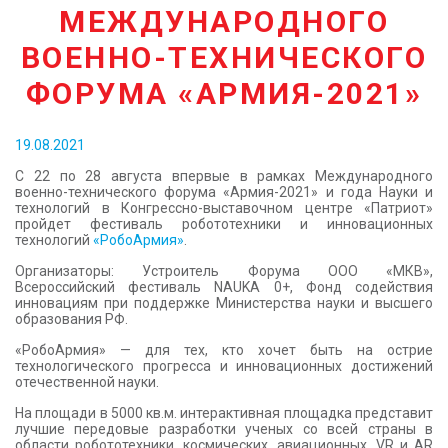
МЕЖДУНАРОДНОГО
КОНТАКТЫ
ВОЕННО-ТЕХНИЧЕСКОГО
ФОРУМА «АРМИЯ-2021»
19.08.2021
С 22 по 28 августа впервые в рамках Международного
военно-технического форума «Армия-2021» и года Науки и
технологий в Конгрессно-выставочном центре «Патриот»
пройдет фестиваль робототехники и инновационных
технологий
«РобоАрмия»
.
Организаторы: Устроитель Форума ООО «МКВ»,
Всероссийский фестиваль NAUKA 0+, Фонд содействия
инновациям при поддержке Министерства науки и высшего
образования РФ.
«РобоАрмия»
—
для тех, кто хочет быть на острие
технологического прогресса и инновационных достижений
отечественной науки.
На площади в 5000 кв.м. интерактивная площадка представит
лучшие передовые разработки ученых со всей страны в
области робототехники, космических, авиационных, VR и AR