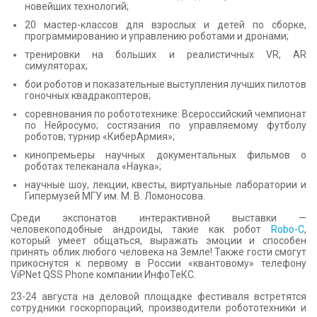
новейших технологий;
20 мастер-классов для взрослых и детей по сборке,
программированию и управлению роботами и дронами;
тренировки на больших и реалистичных VR, AR
симуляторах;
бои роботов и показательные выступления лучших пилотов
гоночных квадракоптеров;
соревнования по робототехнике: Всероссийский чемпионат
по Нейросумо; состязания по управляемому футболу
роботов; турнир «КиберАрмия»;
кинопремьеры научных документальных фильмов о
роботах телеканала «Наука»;
научные шоу, лекции, квесты, виртуальные лаборатории и
Гипермузей МГУ им. М. В. Ломоносова.
Среди экспонатов интерактивной выставки
—
человекоподобные андроиды, такие как
робот
Robo-C
,
который умеет общаться, выражать эмоции и способен
принять облик любого человека на Земле! Также гости смогут
прикоснутся к первому в России «квантовому» телефону
ViPNet QSS Phone компании ИнфоТеКС.
23-24 августа на деловой площадке фестиваля встретятся
сотрудники госкорпораций, производители робототехники и